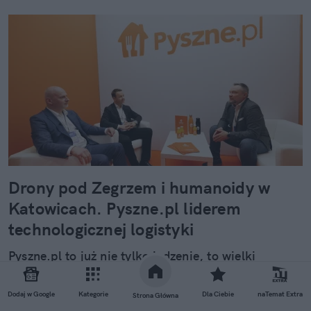
Drony pod Zegrzem i humanoidy w
Katowicach. Pyszne.pl liderem
technologicznej logistyki
Pyszne.pl to już nie tylko jedzenie, to wielki
logistyczny poligon. Od udanych testów dronów po
roboty kroczące – sprawdź, jak lider rynku inspiruje
Dodaj w Google
Kategorie
Dla Ciebie
naTemat Extra
Strona Główna
do tego by technologie przyszłości mogły wyjechać