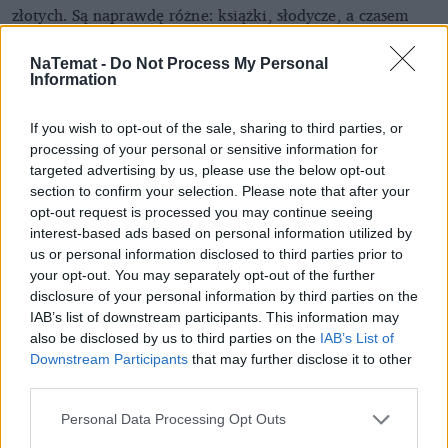
złotych. Są naprawdę różne: książki, słodycze, a czasem
nawet jakaś wódka. W tym roku dostałam kubek For.Rest
z szopem praczem – dodaje.
NaTemat -
Do Not Process My Personal
Information
REKLAMA
If you wish to opt-out of the sale, sharing to third parties, or
processing of your personal or sensitive information for
targeted advertising by us, please use the below opt-out
section to confirm your selection. Please note that after your
opt-out request is processed you may continue seeing
interest-based ads based on personal information utilized by
us or personal information disclosed to third parties prior to
your opt-out. You may separately opt-out of the further
disclosure of your personal information by third parties on the
IAB’s list of downstream participants. This information may
also be disclosed by us to third parties on the
IAB’s List of
Downstream Participants
that may further disclose it to other
third parties.
Personal Data Processing Opt Outs