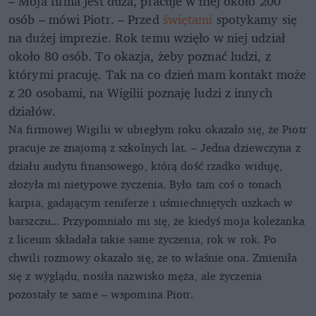
– Moja firma jest duża, pracuje w niej około 200
osób – mówi Piotr. – Przed
świętami
spotykamy się
na dużej imprezie. Rok temu wzięło w niej udział
około 80 osób. To okazja, żeby poznać ludzi, z
którymi pracuję. Tak na co dzień mam kontakt może
z 20 osobami, na Wigilii poznaję ludzi z innych
działów.
Na firmowej Wigilii w ubiegłym roku okazało się, że Piotr
pracuje ze znajomą z szkolnych lat. – Jedna dziewczyna z
działu audytu finansowego, którą dość rzadko widuję,
złożyła mi nietypowe życzenia. Było tam coś o tonach
karpia, gadającym reniferze i uśmiechniętych uszkach w
barszczu... Przypomniało mi się, że kiedyś moja koleżanka
z liceum składała takie same życzenia, rok w rok. Po
chwili rozmowy okazało się, że to właśnie ona. Zmieniła
się z wyglądu, nosiła nazwisko męża, ale życzenia
pozostały te same – wspomina Piotr.