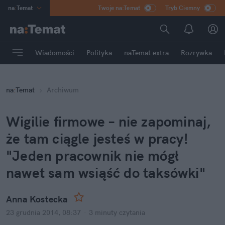
na
:
Temat
Twoje na:Temat
Tryb Ciemny
INN
:
Poland
ASZ
:
dziennik
Wiadomości
Polityka
naTemat extra
Rozrywka
mama
:
DU
dad
:
HERO
na
:
Temat
Archiwum
Rozrywka
Wigilie firmowe – nie zapominaj,
że tam ciągle jesteś w pracy!
"Jeden pracownik nie mógł
nawet sam wsiąść do taksówki"
Anna Kostecka
23 grudnia 2014, 08:37
·
3 minuty
czytania