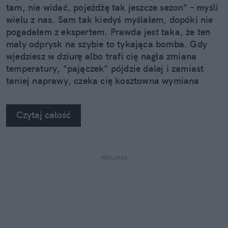
tam, nie widać, pojeżdżę tak jeszcze sezon" – myśli
wielu z nas. Sam tak kiedyś myślałem, dopóki nie
pogadałem z ekspertem. Prawda jest taka, że ten
mały odprysk na szybie to tykająca bomba. Gdy
wjedziesz w dziurę albo trafi cię nagła zmiana
temperatury, "pajączek" pójdzie dalej i zamiast
taniej naprawy, czeka cię kosztowna wymiana
szyby. Wybrałem się do serwisu Autoglass®, żeby
na własne oczy zobaczyć, jak profesjonaliści radzą
Czytaj całość
sobie z takimi uszkodzeniami.
REKLAMA