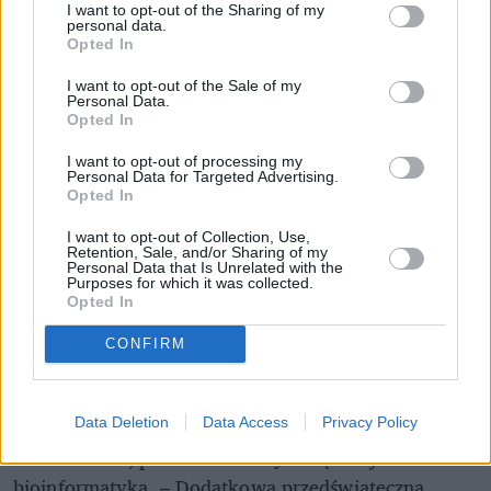
I want to opt-out of the Sharing of my
personal data.
Opted In
I want to opt-out of the Sale of my
Personal Data.
Opted In
I want to opt-out of processing my
Personal Data for Targeted Advertising.
Opted In
I want to opt-out of Collection, Use,
Retention, Sale, and/or Sharing of my
Personal Data that Is Unrelated with the
Purposes for which it was collected.
Opted In
Uciec jak najdalej
– Nie lubię świąt. Bawiło mnie to może, gdy byłem
CONFIRM
mały. Prezenty, życzenia, kolędy? Dziecinada. A
migoczące światełka na ulicy? Tego już nie potrafię
nawet określić. Infantylizm w największym stopniu –
Data Deletion
Data Access
Privacy Policy
mówi Marcin, pracownik firmy związanej z
bioinformatyką. – Dodatkowa przedświąteczna