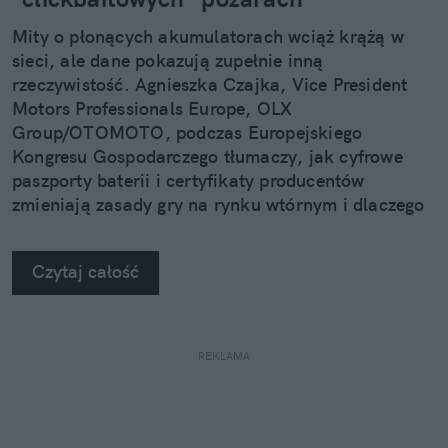
Mity o płonących akumulatorach wciąż krążą w
sieci, ale dane pokazują zupełnie inną
rzeczywistość. Agnieszka Czajka, Vice President
Motors Professionals Europe, OLX
Group/OTOMOTO, podczas Europejskiego
Kongresu Gospodarczego tłumaczy, jak cyfrowe
paszporty baterii i certyfikaty producentów
zmieniają zasady gry na rynku wtórnym i dlaczego
używany elektryk w 2026 roku to bezpieczniejszy
wybór niż myślisz.
Czytaj całość
REKLAMA