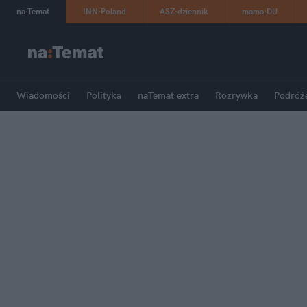
na
:
Temat
INN
:
Poland
ASZ
:
dziennik
mama
:
DU
Wiadomości
Polityka
naTemat extra
Rozrywka
Podróż