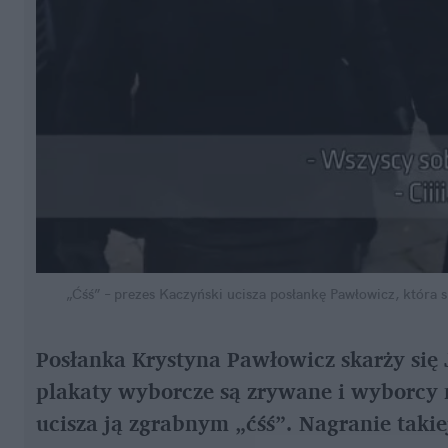
„Ćśś” – prezes Kaczyński ucisza posłankę Pawłowicz, która 
Posłanka Krystyna Pawłowicz skarży się 
plakaty wyborcze są zrywane i wyborcy n
ucisza ją zgrabnym „ćśś”. Nagranie takie