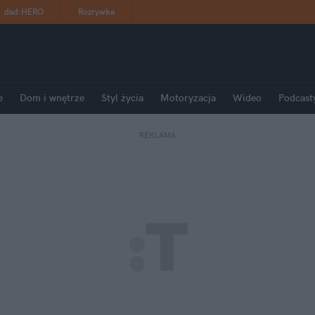
dad
:
HERO
Rozrywka
e
Dom i wnętrze
Styl życia
Motoryzacja
Wideo
Podcast
REKLAMA