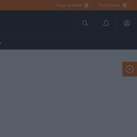
Twoje na:Temat
Tryb Ciemny
y