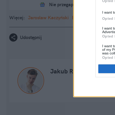
Opted 
Nie przegap żadnej ważnej wia
I want t
Więcej:
Jarosław Kaczyński
Beata Szydło
Opted 
I want 
Advertis
Opted 
Udostępnij
I want t
of my P
was col
Opted 
Jakub Rusak