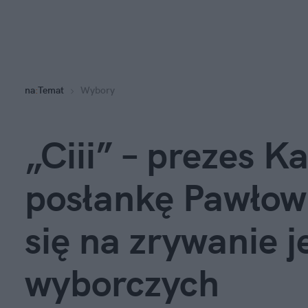
na
:
Temat
Wybory
„Ciii” – prezes K
posłankę Pawłowi
się na zrywanie j
wyborczych