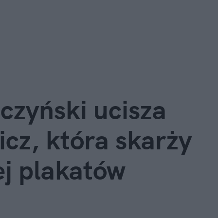
aczyński ucisza
cz, która skarży
ej plakatów