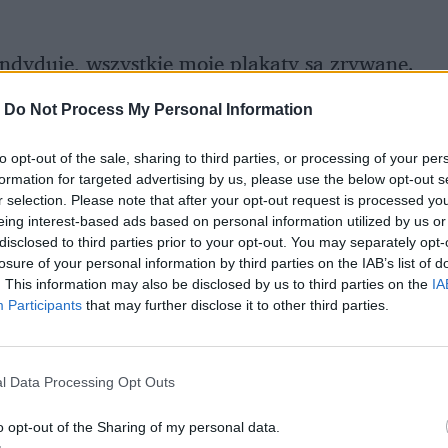
kandyduję, wszystkie moje plakaty są zrywane.
e jestem z piątego miejsca, z panem prezesem –
-
Do Not Process My Personal Information
awa i Sprawiedliwości
.
to opt-out of the sale, sharing to third parties, or processing of your per
 ale gdy tylko Pawłowicz próbowała
formation for targeted advertising by us, please use the below opt-out s
r selection. Please note that after your opt-out request is processed y
ótkim, acz stanowczym „ciiii”. Posłanka
eing interest-based ads based on personal information utilized by us or
disclosed to third parties prior to your opt-out. You may separately opt-
losure of your personal information by third parties on the IAB’s list of
. This information may also be disclosed by us to third parties on the
IA
icznym prezes Kaczyński udzielił Pawłowicz
Participants
that may further disclose it to other third parties.
t "pewniakiem" na liście wyborczej PiS. Jest
andat
startując ze swojego okręgu
.
l Data Processing Opt Outs
o opt-out of the Sharing of my personal data.