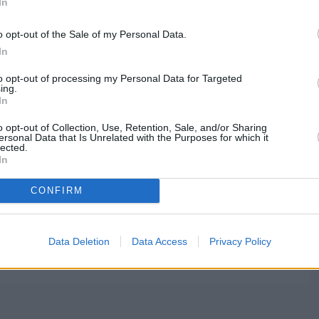
In
domości i obserwuj nas w Google News!
o opt-out of the Sale of my Personal Data.
In
to opt-out of processing my Personal Data for Targeted
ing.
In
o opt-out of Collection, Use, Retention, Sale, and/or Sharing
ersonal Data that Is Unrelated with the Purposes for which it
lected.
In
CONFIRM
Obserwuj
Data Deletion
Data Access
Privacy Policy