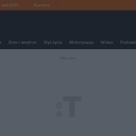
dad
:
HERO
Rozrywka
e
Dom i wnętrze
Styl życia
Motoryzacja
Wideo
Podcast
REKLAMA