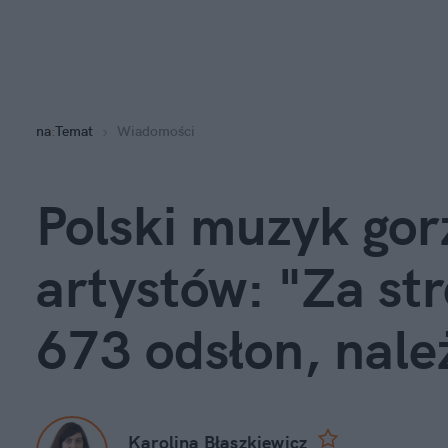
na
:
Temat
Wiadomości
Polski muzyk gor
artystów: "Za st
673 odsłon, nal
Karolina Błaszkiewicz