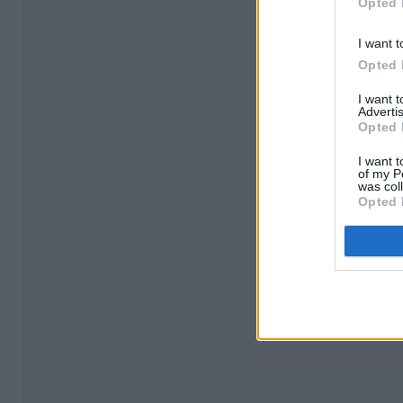
Opted 
I want t
Opted 
I want 
Advertis
Opted 
I want t
of my P
was col
Opted 