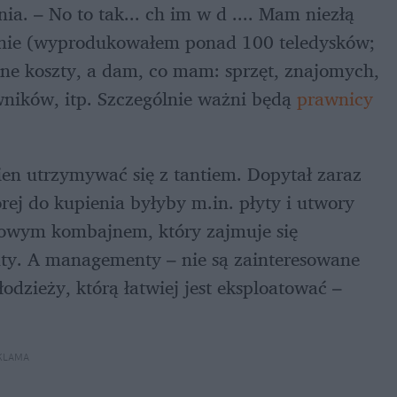
nia. – No to tak... ch im w d .... Mam niezłą 
enie (wyprodukowałem ponad 100 teledysków; 
sne koszty, a dam, co mam: sprzęt, znajomych, 
ników, itp. Szczególnie ważni będą 
prawnicy
nien utrzymywać się z tantiem. Dopytał zaraz 
órej do kupienia byłyby m.in. płyty i utwory 
obowym kombajnem, który zajmuje się 
y. A managementy – nie są zainteresowane 
odzieży, którą łatwiej jest eksploatować – 
KLAMA 