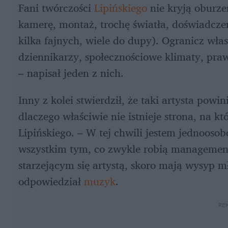
Fani twórczości 
Lipińskiego
 nie kryją oburze
kamerę, montaż, trochę światła, doświadcz
kilka fajnych, wiele do dupy). Ogranicz wła
dziennikarzy, społecznościowe klimaty, praw
– napisał jeden z nich.
Inny z kolei stwierdził, że taki artysta powi
dlaczego właściwie nie istnieje strona, na kt
Lipińskiego. – W tej chwili jestem jednoos
wszystkim tym, co zwykle robią management
starzejącym się artystą, skoro mają wysyp mł
odpowiedział 
muzyk
.
RE