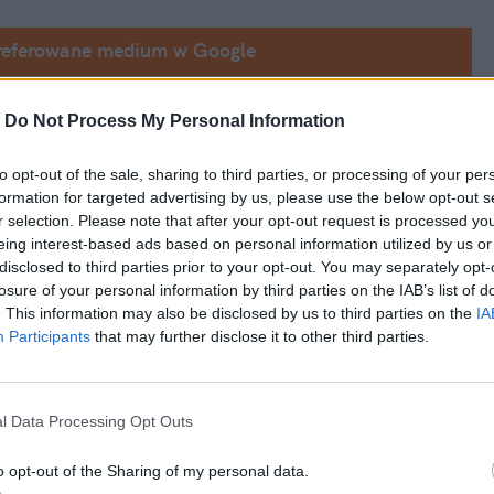
referowane medium w Google
treaming video: 15 673 odsłon, należność 2,25 
-
Do Not Process My Personal Information
 teledysk mam sobie w 1/3 sfinansować sam, 
to opt-out of the sale, sharing to third parties, or processing of your per
o budżetu (koszt produkcji 3000 zł). No 
formation for targeted advertising by us, please use the below opt-out s
ury, którą właśnie otrzymał.
r selection. Please note that after your opt-out request is processed y
eing interest-based ads based on personal information utilized by us or
disclosed to third parties prior to your opt-out. You may separately opt-
losure of your personal information by third parties on the IAB’s list of
. This information may also be disclosed by us to third parties on the
IA
Participants
that may further disclose it to other third parties.
l Data Processing Opt Outs
o opt-out of the Sharing of my personal data.