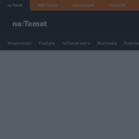
na
:
Temat
INN
:
Poland
ASZ
:
dziennik
mama
:
DU
Wiadomości
Polityka
naTemat extra
Rozrywka
Podróż