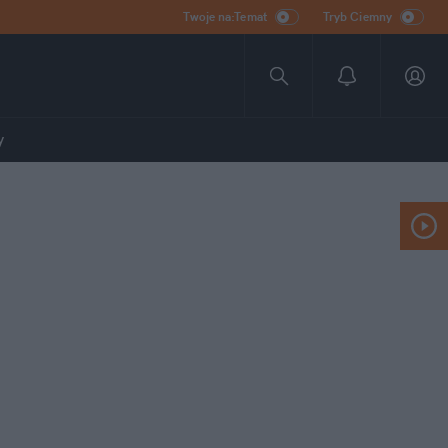
Twoje na:Temat
Tryb Ciemny
y