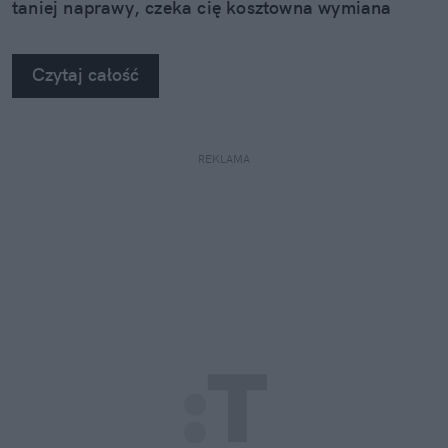
taniej naprawy, czeka cię kosztowna wymiana
szyby. Wybrałem się do serwisu Autoglass®, żeby
na własne oczy zobaczyć, jak profesjonaliści radzą
Czytaj całość
sobie z takimi uszkodzeniami.
REKLAMA