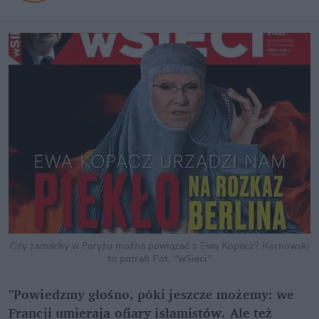
Czy zamachy w Paryżu można powiązać z Ewą Kopacz? Karnowski
to potrafi
Fot. "wSieci"
"Powiedzmy głośno, póki jeszcze możemy: we
Francji umierają ofiary islamistów. Ale też