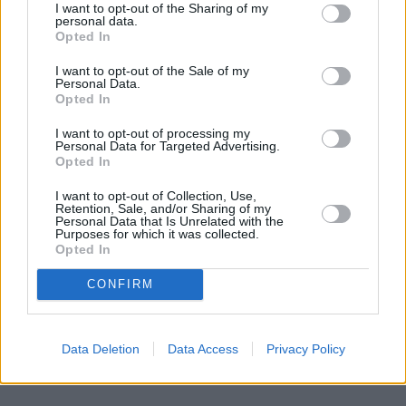
I want to opt-out of the Sharing of my
personal data.
Opted In
Zachód ostrzega przed nowym ruchem
I want to opt-out of the Sale of my
Personal Data.
Rosji. Są zwiastuny akcji poza Ukrainą
Opted In
Cztery kraje NATO są zaniepokojone ostatnimi
I want to opt-out of processing my
Personal Data for Targeted Advertising.
działaniami prowadzonymi przez Rosję w Osetii
Opted In
Południowej. Obawiają się potencjalnych ruchów
zmierzających do oficjalnej aneksji
I want to opt-out of Collection, Use,
Retention, Sale, and/or Sharing of my
separatystycznego regionu. Wspólne oświadczenie
Personal Data that Is Unrelated with the
Purposes for which it was collected.
państw sugeruje, że ostatnie kroki podejmowane
Opted In
przez Kreml mogą być zapowiedzią zagrożenia dla
Europy.
CONFIRM
Czytaj całość
Data Deletion
Data Access
Privacy Policy