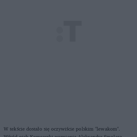
W tekście dostało się oczywiście polskim "lewakom".
Wśród nich Karnowski wymienia Aleksandra Smolara,