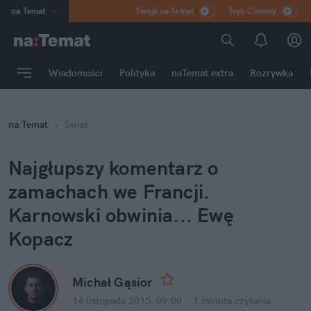
na
:
Temat
Twoje na:Temat
Tryb Ciemny
INN
:
Poland
ASZ
:
dziennik
Wiadomości
Polityka
naTemat extra
Rozrywka
mama
:
DU
dad
:
HERO
na
:
Temat
Świat
Rozrywka
Najgłupszy komentarz o
zamachach we Francji.
Karnowski obwinia... Ewę
Kopacz
Michał Gąsior
14 listopada 2015, 09:00
·
1 minuta
czytania