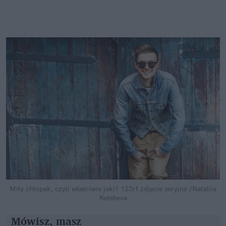
Miły chłopak, czyli właściwie jaki?
123rf zdjęcie seryjne /Nataliia
Kelsheva
Mówisz, masz