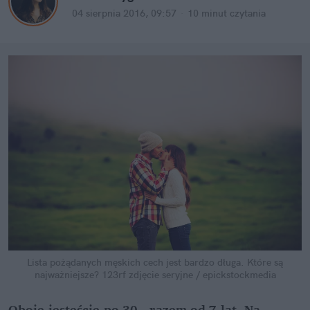
04 sierpnia 2016, 09:57
·
10 minut
czytania
Lista pożądanych męskich cech jest bardzo długa. Które są
najważniejsze?
123rf zdjęcie seryjne / epickstockmedia
Oboje jesteście po 30., razem od 7 lat. Na