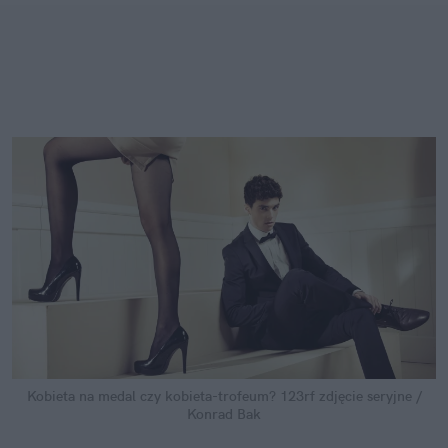
Kobieta na medal czy kobieta-trofeum?
123rf zdjęcie seryjne /
Konrad Bak