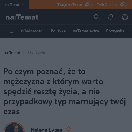
na
:
Temat
Twoje na:Temat
Tryb Ciemny
INN
:
Poland
ASZ
:
dziennik
Wiadomości
Polityka
naTemat extra
Rozrywka
mama
:
DU
dad
:
HERO
na
:
Temat
Styl życia
Rozrywka
Po czym poznać, że to
mężczyzna z którym warto
spędzić resztę życia, a nie
przypadkowy typ marnujący twój
czas
Helena Łygas