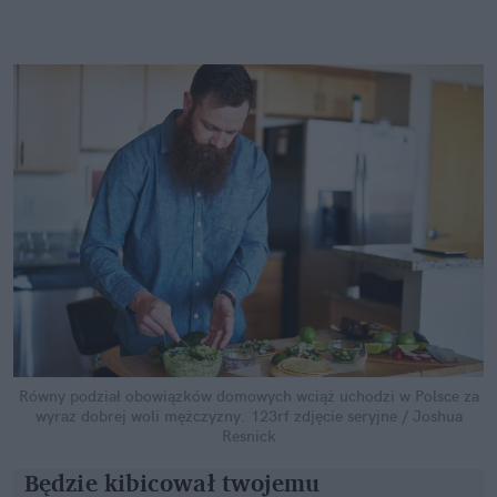
Równy podział obowiązków domowych wciąż uchodzi w Polsce za
wyraz dobrej woli mężczyzny.
123rf zdjęcie seryjne / Joshua
Resnick
Będzie kibicował twojemu