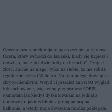
Czasem faza randek mija niepostrzeżenie, a ty masz
faceta, który wchodzi do łazienki, kiedy się kąpiesz i
mówi „o, masz już dwie fałdy na brzuchu”. Czujesz
złość, ale nie na niego, tylko na siebie, że nie robisz
regularnie szóstki Weidera. Na tym polega dowcip ze
skryto-niemiłymi. Wstyd ci przecież za SWÓJ wygląd
lub zachowanie, więc winę przypisujesz SOBIE.
Pamiętam jak kiedyś dyskutowałam na jednej z
domówek o jakimś filmie z grupą palącą na
balkonie, a wtedy moja ówczesna randka poklepała