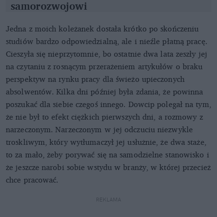
samorozwojowi
Jedna z moich koleżanek dostała krótko po skończeniu
studiów bardzo odpowiedzialną, ale i nieźle płatną pracę.
Cieszyła się nieprzytomnie, bo ostatnie dwa lata zeszły jej
na czytaniu z rosnącym przerażeniem artykułów o braku
perspektyw na rynku pracy dla świeżo upieczonych
absolwentów. Kilka dni później była zdania, że powinna
poszukać dla siebie czegoś innego. Dowcip polegał na tym,
że nie był to efekt ciężkich pierwszych dni, a rozmowy z
narzeczonym. Narzeczonym w jej odczuciu niezwykle
troskliwym, który wytłumaczył jej usłużnie, że dwa staże,
to za mało, żeby porywać się na samodzielne stanowisko i
że jeszcze narobi sobie wstydu w branży, w której przecież
chce pracować.
REKLAMA