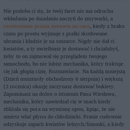
Nie podoba ci się, że twój facet nie ma odruchu
wkładania po śniadaniu naczyń do zmywarki, a
rozwieszanie prania zostawia na rano
, kiedy z braku
czasu po prostu wyjmuje z pralki skotłowane
ubrania i kładzie je na suszarce. Nigdy nie dał ci
kwiatów, a ty uwielbiasz je dostawać i chciałabyś,
żeby to on zajmował się przeglądem twojego
samochodu, bo nie lubisz mechanika, który traktuje
cię jak głupią cizię. Rozmawiacie. Na każdą mniejszą
(Dzień musztardy obchodzony 6 sierpnia) i większą
(2 rocznica) okazję zaczynasz dostawać bukiety.
Zapominasz na dobre o istnieniu Pana Wiesława,
mechanika, który nawiedzał cię w snach kiedy
zbliżała się pora na wymianę opon, kpiąc, że nie
umiesz wlać płynu do chłodziarki. Pranie cudownie
odzyskuje zapach kwiatów leśnych/limonki, a kiedy