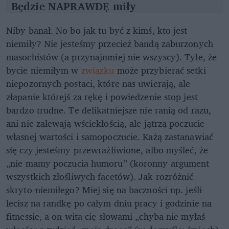
Będzie NAPRAWDĘ miły
Niby banał. No bo jak tu być z kimś, kto jest
niemiły? Nie jesteśmy przecież bandą zaburzonych
masochistów (a przynajmniej nie wszyscy). Tyle, że
bycie niemiłym w
związku
może przybierać setki
niepozornych postaci, które nas uwierają, ale
złapanie którejś za rękę i powiedzenie stop jest
bardzo trudne. Te delikatniejsze nie ranią od razu,
ani nie zalewają wściekłością, ale jątrzą poczucie
własnej wartości i samopoczucie. Każą zastanawiać
się czy jesteśmy przewrażliwione, albo myśleć, że
„nie mamy poczucia humoru” (koronny argument
wszystkich złośliwych facetów). Jak rozróżnić
skryto-niemiłego? Miej się na baczności np. jeśli
lecisz na randkę po całym dniu pracy i godzinie na
fitnessie, a on wita cię słowami „chyba nie myłaś