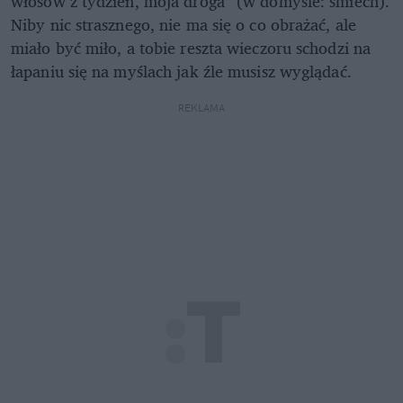
włosów z tydzień, moja droga” (w domyśle: śmiech).
Niby nic strasznego, nie ma się o co obrażać, ale
miało być miło, a tobie reszta wieczoru schodzi na
łapaniu się na myślach jak źle musisz wyglądać.
REKLAMA