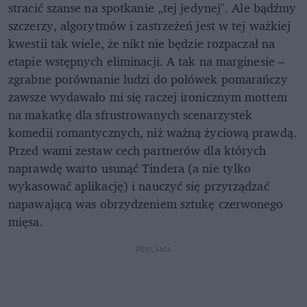
stracić szanse na spotkanie „tej jedynej". Ale bądźmy
szczerzy, algorytmów i zastrzeżeń jest w tej ważkiej
kwestii tak wiele, że nikt nie będzie rozpaczał na
etapie wstępnych eliminacji. A tak na marginesie –
zgrabne porównanie ludzi do połówek pomarańczy
zawsze wydawało mi się raczej ironicznym mottem
na makatkę dla sfrustrowanych scenarzystek
komedii romantycznych, niż ważną życiową prawdą.
Przed wami zestaw cech partnerów dla których
naprawdę warto usunąć Tindera (a nie tylko
wykasować aplikację) i nauczyć się przyrządzać
napawającą was obrzydzeniem sztukę czerwonego
mięsa.
REKLAMA