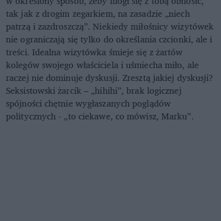
w określony sposób, żeby mógł się z tobą obnosić,
tak jak z drogim zegarkiem, na zasadzie „niech
patrzą i zazdroszczą”. Niekiedy miłośnicy wizytówek
nie ograniczają się tylko do określania czcionki, ale i
treści. Idealna wizytówka śmieje się z żartów
kolegów swojego właściciela i uśmiecha miło, ale
raczej nie dominuje dyskusji. Zresztą jakiej dyskusji?
Seksistowski żarcik – „hihihi”, brak logicznej
spójności chętnie wygłaszanych poglądów
politycznych - „to ciekawe, co mówisz, Marku”.