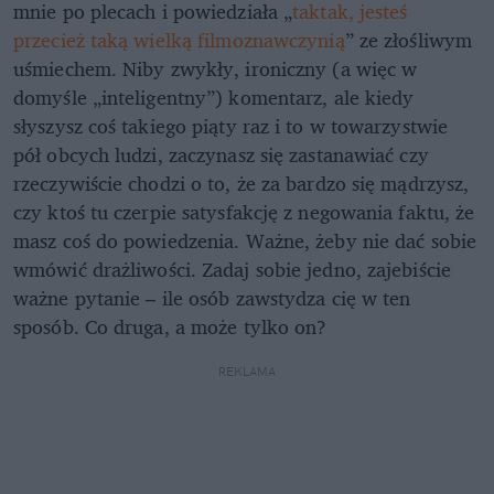
mnie po plecach i powiedziała „
taktak, jesteś
przecież taką wielką filmoznawczynią
” ze złośliwym
uśmiechem. Niby zwykły, ironiczny (a więc w
domyśle „inteligentny”) komentarz, ale kiedy
słyszysz coś takiego piąty raz i to w towarzystwie
pół obcych ludzi, zaczynasz się zastanawiać czy
rzeczywiście chodzi o to, że za bardzo się mądrzysz,
czy ktoś tu czerpie satysfakcję z negowania faktu, że
masz coś do powiedzenia. Ważne, żeby nie dać sobie
wmówić drażliwości. Zadaj sobie jedno, zajebiście
ważne pytanie – ile osób zawstydza cię w ten
sposób. Co druga, a może tylko on?
REKLAMA