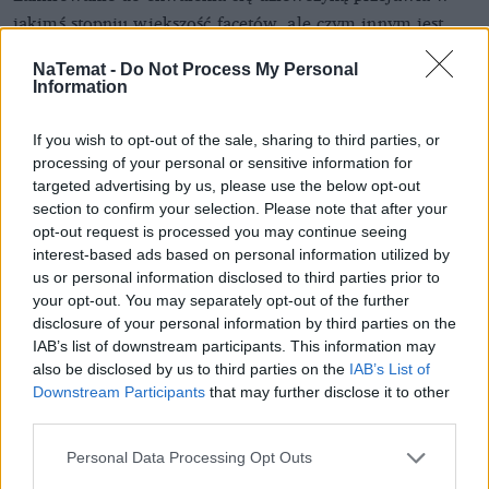
jakimś stopniu większość facetów, ale czym innym jest
wyrażenie preferencji co do założenia innej sukienki, a
NaTemat -
Do Not Process My Personal
czym innym poproszenie o głęboki dekolt, czerwoną
Information
szminkę i niewyrażanie poglądów. Co ciekawe,
miłośnikami wizytowników okazują się często mężczyźni,
If you wish to opt-out of the sale, sharing to third parties, or
którzy w domowych pieleszach są zupełnie inni,
processing of your personal or sensitive information for
targeted advertising by us, please use the below opt-out
tolerancyjni i słuchający. Ta przypadłość jest
section to confirm your selection. Please note that after your
charakterystyczna dla facetów niepewnych siebie, którzy
opt-out request is processed you may continue seeing
potrzebują jakiegoś rodzaju zewnętrznego potwierdzenia
interest-based ads based on personal information utilized by
swojej wartości lub obracających się w mocno
us or personal information disclosed to third parties prior to
your opt-out. You may separately opt-out of the further
konkurującym męskim towarzystwie, narzucającym taki
disclosure of your personal information by third parties on the
model. Jest jeszcze trzecia ewentualność – mężczyzna,
IAB’s list of downstream participants. This information may
który tak traktuje swoją kobietę, może po prostu uważać
also be disclosed by us to third parties on the
IAB’s List of
ją za ładną, ale głupią i zwyczajnie się jej wstydzić.
Downstream Participants
that may further disclose it to other
third parties.
REKLAMA
Personal Data Processing Opt Outs