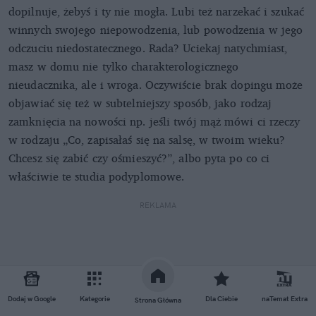
dopilnuje, żebyś i ty nie mogła. Lubi też narzekać i szukać
winnych swojego niepowodzenia, lub powodzenia w jego
odczuciu niedostatecznego. Rada? Uciekaj natychmiast,
masz w domu nie tylko charakterologicznego
nieudacznika, ale i wroga. Oczywiście brak dopingu może
objawiać się też w subtelniejszy sposób, jako rodzaj
zamknięcia na nowości np. jeśli twój mąż mówi ci rzeczy
w rodzaju „Co, zapisałaś się na salsę, w twoim wieku?
Chcesz się zabić czy ośmieszyć?”, albo pyta po co ci
właściwie te studia podyplomowe.
REKLAMA
Dodaj w Google
Kategorie
Dla Ciebie
naTemat Extra
Strona Główna