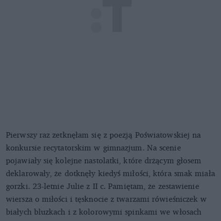
Pierwszy raz zetknęłam się z poezją Poświatowskiej na
konkursie recytatorskim w gimnazjum. Na scenie
pojawiały się kolejne nastolatki, które drżącym głosem
deklarowały, że dotknęły kiedyś miłości, która smak miała
gorzki. 23-letnie Julie z II c. Pamiętam, że zestawienie
wiersza o miłości i tęsknocie z twarzami rówieśniczek w
białych bluzkach i z kolorowymi spinkami we włosach