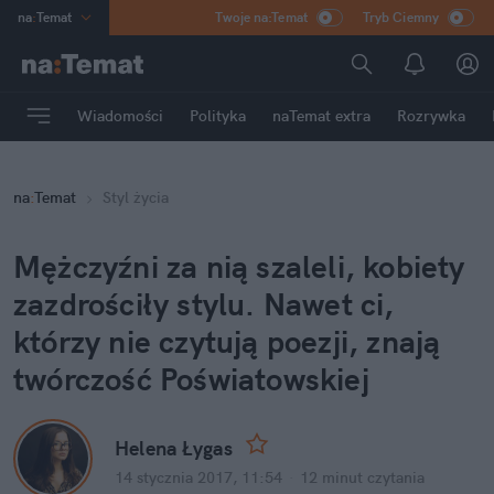
na
:
Temat
Twoje na:Temat
Tryb Ciemny
INN
:
Poland
ASZ
:
dziennik
Wiadomości
Polityka
naTemat extra
Rozrywka
mama
:
DU
dad
:
HERO
na
:
Temat
Styl życia
Rozrywka
Mężczyźni za nią szaleli, kobiety
zazdrościły stylu. Nawet ci,
którzy nie czytują poezji, znają
twórczość Poświatowskiej
Helena Łygas
14 stycznia 2017, 11:54
·
12 minut
czytania