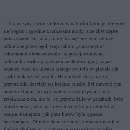
– Dziewczyny, które studiowały w Smith College, ubierały
się bogato i zgodnie z nakazami mody, a że zbyt częste
pokazywanie się w tej samej kreacji nie było dobrze
odbierane przez ogół, więc takimi „znoszonymi”
sukienkami obdarowywało się gorzej sytuowane
koleżanki. Haśka przywiozła ze Stanów spory zapas
odzieży, więc na ulicach szarego peerelu wyglądała jak
rajski ptak wśród wróbli. Na dodatek dosyć często
przyjaciółki dosyłały jej kolejne ciuchy. Był nawet z tym
pewien kłopot, bo wprawdzie rzeczy używane były
zwolnione z cła, ale to, co przychodziło w paczkach, było
prawie nowe, więc nastręczało celnikom trudności w
ocenie. Pamiętam, jak para butów była opisana
następująco: „Obuwie damskie nowe z upozorowaniem
śladów chodzenia”. Oczywiście pociągało to za sobą