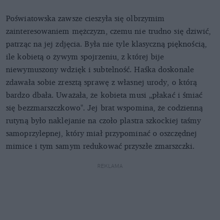
Poświatowska zawsze cieszyła się olbrzymim
zainteresowaniem mężczyzn, czemu nie trudno się dziwić,
patrząc na jej zdjęcia. Była nie tyle klasyczną pięknością,
ile kobietą o żywym spojrzeniu, z której bije
niewymuszony wdzięk i subtelność. Haśka doskonale
zdawała sobie zresztą sprawę z własnej urody, o którą
bardzo dbała. Uważała, że kobieta musi „płakać i śmiać
się bezzmarszczkowo". Jej brat wspomina, że codzienną
rutyną było naklejanie na czoło plastra szkockiej taśmy
samoprzylepnej, który miał przypominać o oszczędnej
mimice i tym samym redukować przyszłe zmarszczki.
REKLAMA