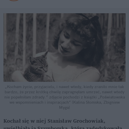
„Kocham życie, przy­jacielu, i na­wet wte­dy, kiedy zra­niło mnie tak
bar­dzo, że przez krótką chwilę zap­ragnęłam um­rzeć, na­wet wte­dy
nie po­pełniłam zdrady.”
zdjęcie pochodzi z książki „Poświatowska
we wspomnieniach i inspiracjach” (Kalina Słomska, Zbigniew
Myga)
Kochał się w niej Stanisław Grochowiak,
uwielbiała ją Szymborska, która zadedykowała