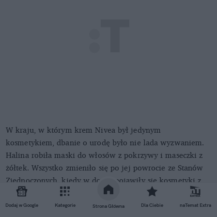
W kraju, w którym krem Nivea był jedynym
kosmetykiem, dbanie o urodę było nie lada wyzwaniem.
Halina robiła maski do włosów z pokrzywy i maseczki z
żółtek. Wszystko zmieniło się po jej powrocie ze Stanów
Zjednoczonych, kiedy w domu pojawiły się kosmetyki z
prawdziwego zdarzenia.
Dodaj w Google
Kategorie
Dla Ciebie
naTemat Extra
Strona Główna
Ernest Bryll, który notabene nigdy nie miał okazji poznać