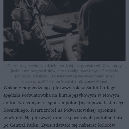
„Cisza przy­jacielu, roz­dziela bar­dziej niż przes­trzeń. Cisza przy­
jacielu nie przynosi słów, cisza za­bija na­wet myśli.”
zdjęcie
pochodzi z książki „Poświatowska we wspomnieniach i
inspiracjach” (Kalina Słomska, Zbigniew Myga)
Wakacje poprzedzające pierwszy rok w Smith College
spędziła Poświatowska na kursie językowym w Nowym
Jorku. Na jednym ze spotkań polonijnych poznała Jerzego
Kosińskiego. Pisarz zrobił na Poświatowskiej ogromne
wrażenie. Na pierwszej randce spacerowali podobno boso
po Central Parku. Życie zdawało się nabierać kolorów.