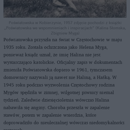
Poświatowska w Kobierzynie, 1957
zdjęcie pochodzi z książki
„Poświatowska we wspomnieniach i inspiracjach” (Kalina Słomska,
Zbigniew Myga)
Poświatowska przyszła na świat w Częstochowie w maju
1935 roku. Została ochrzczona jako Helena Myga,
ponieważ ksiądz uznał, że imię Halina nie jest
wystarczająco katolickie. Oficjalny zapis w dokumentach
zmieniła Poświatowska dopiero w 1961, tymczasem
domownicy nazywali ją nawet nie Haliną, a Haśką. W
1945 roku podczas wyzwolenia Częstochowy rodzina
Mygów spędziła w zimnej, wilgotnej piwnicy niemal
tydzień. Zaledwie dziesięcioletnia wówczas Halina
nabawiła się anginy. Choroba przeszła w zapalenie
stawów, potem w zapalenie wsierdzia, które
doprowadziło do nieuleczalnej wówczas niedomykalności