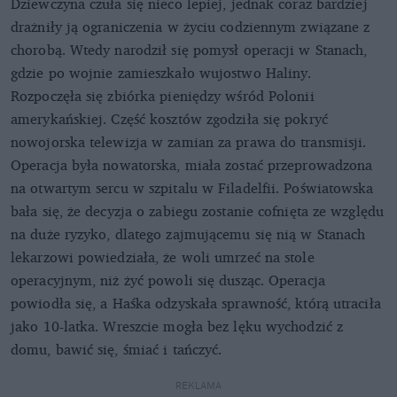
Dziewczyna czuła się nieco lepiej, jednak coraz bardziej
drażniły ją ograniczenia w życiu codziennym związane z
chorobą. Wtedy narodził się pomysł operacji w Stanach,
gdzie po wojnie zamieszkało wujostwo Haliny.
Rozpoczęła się zbiórka pieniędzy wśród Polonii
amerykańskiej. Część kosztów zgodziła się pokryć
nowojorska telewizja w zamian za prawa do transmisji.
Operacja była nowatorska, miała zostać przeprowadzona
na otwartym sercu w szpitalu w Filadelfii. Poświatowska
bała się, że decyzja o zabiegu zostanie cofnięta ze względu
na duże ryzyko, dlatego zajmującemu się nią w Stanach
lekarzowi powiedziała, że woli umrzeć na stole
operacyjnym, niż żyć powoli się dusząc. Operacja
powiodła się, a Haśka odzyskała sprawność, którą utraciła
jako 10-latka. Wreszcie mogła bez lęku wychodzić z
domu, bawić się, śmiać i tańczyć.
REKLAMA