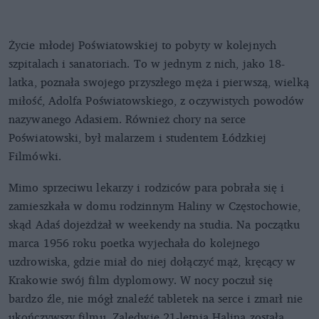
Życie młodej Poświatowskiej to pobyty w kolejnych
szpitalach i sanatoriach. To w jednym z nich, jako 18-
latka, poznała swojego przyszłego męża i pierwszą, wielką
miłość, Adolfa Poświatowskiego, z oczywistych powodów
nazywanego Adasiem. Również chory na serce
Poświatowski, był malarzem i studentem Łódzkiej
Filmówki.
Mimo sprzeciwu lekarzy i rodziców para pobrała się i
zamieszkała w domu rodzinnym Haliny w Częstochowie,
skąd Adaś dojeżdżał w weekendy na studia. Na początku
marca 1956 roku poetka wyjechała do kolejnego
uzdrowiska, gdzie miał do niej dołączyć mąż, kręcący w
Krakowie swój film dyplomowy. W nocy poczuł się
bardzo źle, nie mógł znaleźć tabletek na serce i zmarł nie
ukończywszy filmu. Zaledwie 21-letnia Halina została