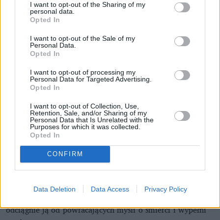
I want to opt-out of the Sharing of my
personal data.
Opted In
I want to opt-out of the Sale of my
Personal Data.
Opted In
I want to opt-out of processing my
Personal Data for Targeted Advertising.
Opted In
Poświatowska na tle obrazów męża, Adolfa. Częstochowa 1958
I want to opt-out of Collection, Use,
Retention, Sale, and/or Sharing of my
„Poświatowska we wspomnieniach i inspiracjach”, Kalina Stawska,
Personal Data that Is Unrelated with the
Zbigniew Myga
Purposes for which it was collected.
Stan zdrowia poetki pogorszył się, załamanie nerwowe
Opted In
połączone z wadą serca zagrażało jej życiu. Kiedy
CONFIRM
zajmujący się nią lekarz, profesor Julian Aleksandrowicz,
zobaczył na jej stoliku nocnym tomik wierszy Wisławy
Szymborskiej, wpadł na pewien pomysł. Stwierdził, że być
Data Deletion
Data Access
Privacy Policy
może wrażliwa dziewczyna odnajdzie się w pisaniu, które
odciągnie ją od powracających myśli o śmierci i wypełni