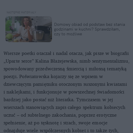
Domowy obiad od podstaw bez stania
godzinami w kuchni? Sprawdziłam,
czy to możliwe
Wiersze poetki otaczał i nadal otacza, jak pisze w biografii
„Uparte serce” Kalina Błażejewska, nimb sentymentalizmu,
spowodowany przedwczesną śmiercią i miłosną tematyką
poezji. Poświatowska kojarzy się ze wpisem w
dziewczęcym pamiętniku otoczonym suszonymi kwiatami
i naklejkami, i funkcjonuje w powszechnej świadomości
bardziej jako postać niż literatka. Tymczasem w jej
wierszach stanowiących zapis całego spektrum kobiecych
uczuć – od subtelnego zakochania, poprzez erotyczne
spełnienie, aż po tęsknotę i strach, swoje emocje
odnajduje wiele współczesnych kobiet i to także tych,