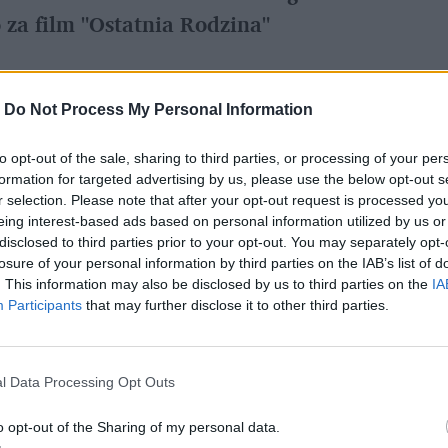
za film "Ostatnia Rodzina"
ie Drogi” walczyło 10
filmów
z całego świata.
-
Do Not Process My Personal Information
ysięcy dolarów, a także milion złotych
to opt-out of the sale, sharing to third parties, or processing of your per
 od Polskiego Instytutu Sztuki Filmowej.
formation for targeted advertising by us, please use the below opt-out s
a do niego były realizowane przynajmniej
r selection. Please note that after your opt-out request is processed y
eing interest-based ads based on personal information utilized by us or
disclosed to third parties prior to your opt-out. You may separately opt-
losure of your personal information by third parties on the IAB’s list of
. This information may also be disclosed by us to third parties on the
IA
Participants
that may further disclose it to other third parties.
l Data Processing Opt Outs
o opt-out of the Sharing of my personal data.