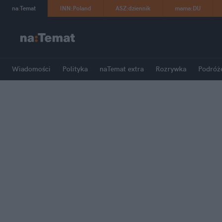
na
:
Temat
INN
:
Poland
ASZ
:
dziennik
mama
:
DU
Wiadomości
Polityka
naTemat extra
Rozrywka
Podróż