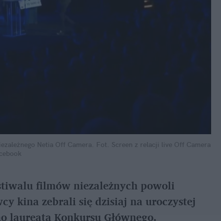
ezależnego Netia Off Camera.
Fot. Screen z relacji live Off Camera
acebook
stiwalu filmów niezależnych powoli
y kina zebrali się dzisiaj na uroczystej
ono laureata Konkursu Głównego.