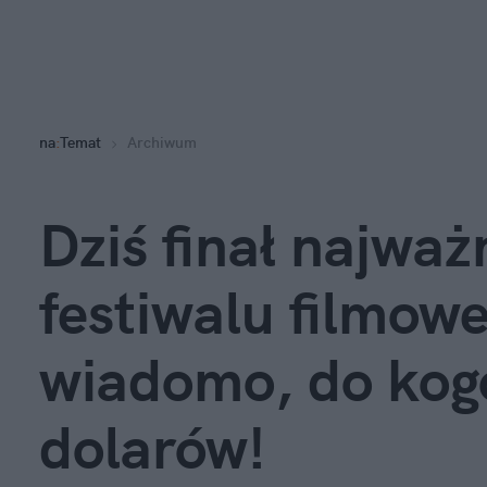
na
:
Temat
Archiwum
Dziś finał najważ
festiwalu filmow
wiadomo, do kogo
dolarów!