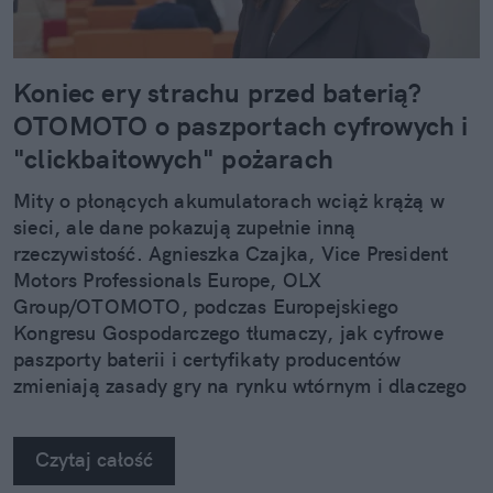
Koniec ery strachu przed baterią?
OTOMOTO o paszportach cyfrowych i
"clickbaitowych" pożarach
Mity o płonących akumulatorach wciąż krążą w
sieci, ale dane pokazują zupełnie inną
rzeczywistość. Agnieszka Czajka, Vice President
Motors Professionals Europe, OLX
Group/OTOMOTO, podczas Europejskiego
Kongresu Gospodarczego tłumaczy, jak cyfrowe
paszporty baterii i certyfikaty producentów
zmieniają zasady gry na rynku wtórnym i dlaczego
używany elektryk w 2026 roku to bezpieczniejszy
wybór niż myślisz.
Czytaj całość