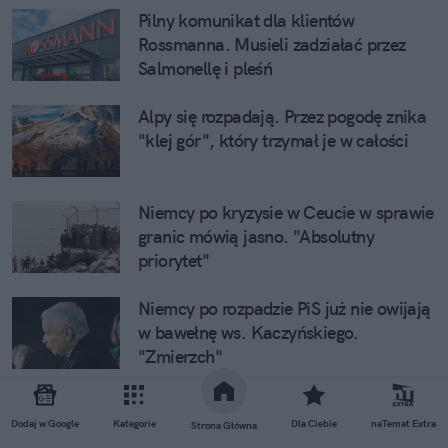
Pilny komunikat dla klientów
Rossmanna. Musieli zadziałać przez
Salmonellę i pleśń
Alpy się rozpadają. Przez pogodę znika
"klej gór", który trzymał je w całości
Niemcy po kryzysie w Ceucie w sprawie
granic mówią jasno. "Absolutny
priorytet"
Niemcy po rozpadzie PiS już nie owijają
w bawełnę ws. Kaczyńskiego.
"Zmierzch"
Dodaj w Google
Kategorie
Dla Ciebie
naTemat Extra
Strona Główna