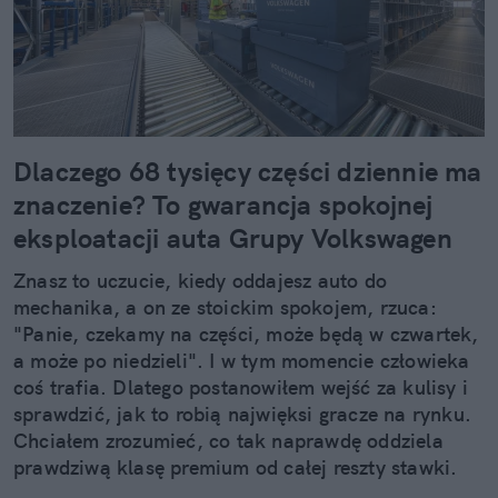
Dlaczego 68 tysięcy części dziennie ma
znaczenie? To gwarancja spokojnej
eksploatacji auta Grupy Volkswagen
Znasz to uczucie, kiedy oddajesz auto do
mechanika, a on ze stoickim spokojem, rzuca:
"Panie, czekamy na części, może będą w czwartek,
a może po niedzieli". I w tym momencie człowieka
coś trafia. Dlatego postanowiłem wejść za kulisy i
sprawdzić, jak to robią najwięksi gracze na rynku.
Chciałem zrozumieć, co tak naprawdę oddziela
prawdziwą klasę premium od całej reszty stawki.
Kiedy zobaczyłem twarde dane, po prostu złapałem