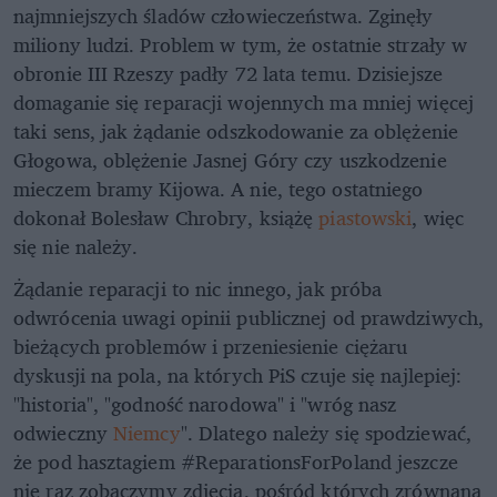
najmniejszych śladów człowieczeństwa. Zginęły
miliony ludzi. Problem w tym, że ostatnie strzały w
obronie III Rzeszy padły 72 lata temu. Dzisiejsze
domaganie się reparacji wojennych ma mniej więcej
taki sens, jak żądanie odszkodowanie za oblężenie
Głogowa, oblężenie Jasnej Góry czy uszkodzenie
mieczem bramy Kijowa. A nie, tego ostatniego
dokonał Bolesław Chrobry, książę
piastowski
, więc
się nie należy.
Żądanie reparacji to nic innego, jak próba
odwrócenia uwagi opinii publicznej od prawdziwych,
bieżących problemów i przeniesienie ciężaru
dyskusji na pola, na których PiS czuje się najlepiej:
"historia", "godność narodowa" i "wróg nasz
odwieczny
Niemcy
". Dlatego należy się spodziewać,
że pod hasztagiem #ReparationsForPoland jeszcze
nie raz zobaczymy zdjęcia, pośród których zrównana