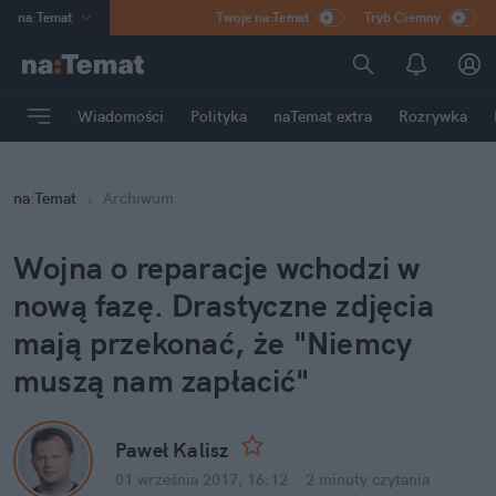
na
:
Temat
Twoje na:Temat
Tryb Ciemny
INN
:
Poland
ASZ
:
dziennik
Wiadomości
Polityka
naTemat extra
Rozrywka
mama
:
DU
dad
:
HERO
na
:
Temat
Archiwum
Rozrywka
Wojna o reparacje wchodzi w
nową fazę. Drastyczne zdjęcia
mają przekonać, że "Niemcy
muszą nam zapłacić"
Paweł Kalisz
01 września 2017, 16:12
·
2 minuty
czytania