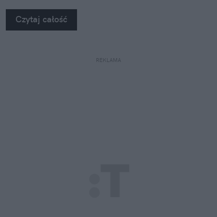
się za głowę.
Czytaj całość
REKLAMA