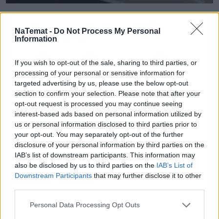
Mały odprysk to wielki problem.
Pojechałem sprawdzić, jak w 30 minut
NaTemat -
Do Not Process My Personal
Information
uratować szybę (i portfel)
If you wish to opt-out of the sale, sharing to third parties, or
Wydaje ci się, że to tylko mała kropka na szkle? "E
processing of your personal or sensitive information for
tam, nie widać, pojeżdżę tak jeszcze sezon" – myśli
targeted advertising by us, please use the below opt-out
wielu z nas. Sam tak kiedyś myślałem, dopóki nie
section to confirm your selection. Please note that after your
pogadałem z ekspertem. Prawda jest taka, że ten
opt-out request is processed you may continue seeing
mały odprysk na szybie to tykająca bomba. Gdy
interest-based ads based on personal information utilized by
wjedziesz w dziurę albo trafi cię nagła zmiana
us or personal information disclosed to third parties prior to
your opt-out. You may separately opt-out of the further
temperatury, "pajączek" pójdzie dalej i zamiast
disclosure of your personal information by third parties on the
taniej naprawy, czeka cię kosztowna wymiana
IAB’s list of downstream participants. This information may
szyby. Wybrałem się do serwisu Autoglass®, żeby
also be disclosed by us to third parties on the
IAB’s List of
na własne oczy zobaczyć, jak profesjonaliści radzą
Downstream Participants
that may further disclose it to other
Czytaj całość
sobie z takimi uszkodzeniami.
third parties.
Personal Data Processing Opt Outs