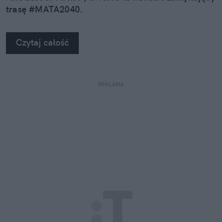
trasę #MATA2040.
Czytaj całość
REKLAMA