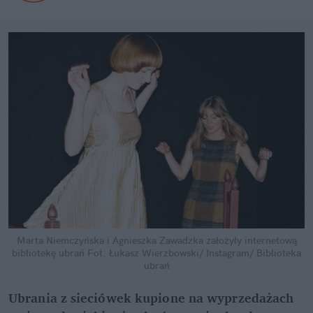
Marta Niemczyńska i Agnieszka Zawadzka założyły internetową
bibliotekę ubrań
Fot. Łukasz Wierzbowski/ Instagram/ Biblioteka
ubrań
Ubrania z sieciówek kupione na wyprzedażach