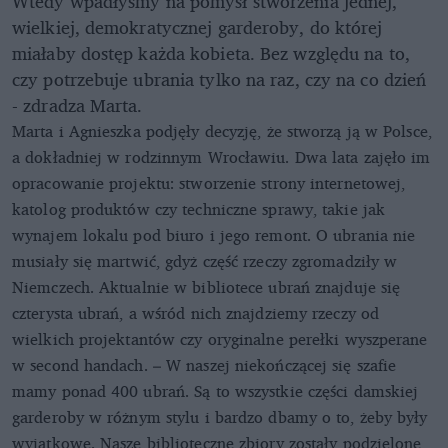
Wtedy wpadłyśmy na pomysł stworzenia jednej,
wielkiej, demokratycznej garderoby, do której
miałaby dostęp każda kobieta. Bez względu na to,
czy potrzebuje ubrania tylko na raz, czy na co dzień
- zdradza Marta.
Marta i Agnieszka podjęły decyzję, że stworzą ją w Polsce,
a dokładniej w rodzinnym Wrocławiu. Dwa lata zajęło im
opracowanie projektu: stworzenie strony internetowej,
katolog produktów czy techniczne sprawy, takie jak
wynajem lokalu pod biuro i jego remont. O ubrania nie
musiały się martwić, gdyż część rzeczy zgromadziły w
Niemczech. Aktualnie w bibliotece ubrań znajduje się
czterysta ubrań, a wśród nich znajdziemy rzeczy od
wielkich projektantów czy oryginalne perełki wyszperane
w second handach. – W naszej niekończącej się szafie
mamy ponad 400 ubrań. Są to wszystkie części damskiej
garderoby w różnym stylu i bardzo dbamy o to, żeby były
wyjątkowe. Nasze biblioteczne zbiory zostały podzielone