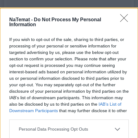
NaTemat -
Do Not Process My Personal
Information
Biblioteka ubrań działać będzie na podobnej
If you wish to opt-out of the sale, sharing to third parties, or
zasadzie jak tradycyjna biblioteka, w której
processing of your personal or sensitive information for
wypożyczamy książki, tylko zamiast nich
targeted advertising by us, please use the below opt-out
section to confirm your selection. Please note that after your
wypożyczamy ubrania. Skorzystać z niej będziemy
opt-out request is processed you may continue seeing
mogły pod koniec lutego.
Aby wypożyczyć z niej
interest-based ads based on personal information utilized by
ciuchy, wystarczy wejść na stronę
us or personal information disclosed to third parties prior to
www.bibliotekaubran.pl, założyć konto i wybrać
your opt-out. You may separately opt-out of the further
disclosure of your personal information by third parties on the
dowolne rzeczy z katalogu (maksymalnie można
IAB’s list of downstream participants. This information may
cztery rzeczy).
Wypożyczyć ubrania będzie można
also be disclosed by us to third parties on the
IAB’s List of
na weekend lub na miesiąc. - W opcji dwóch
Downstream Participants
that may further disclose it to other
pakietów do wyboru: weekendowego -
third parties.
jednorazowego (2-3 dni) lub miesięcznego (30 dni).
Personal Data Processing Opt Outs
W jednej, stałej cenie każdego pakietu można