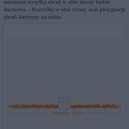
natomiast wysyłka ubrań w obie strony będzie
darmowa. – Przesyłkę w obie strony oraz pielęgnację
ubrań bierzemy na siebie.
#poniedziałek upływa nam pod znakiem #fun i #vintage Foto: @lukasz_wierzbowski #monday #style #slowfashion #picoftheday #model #styleiswhat #wypozyczalnia #outfit #ootd #ootdshare #revolution #stylizacja #inspiracje #polskakobieta #polskadziewczyna #clothes #classy #cosy #wiwt #warszawa #krakow #poznan #sopot #lodz #nowości #follow4follow #bibliotekaubran
Post udostępniony przez
Biblioteka Ubrań
(@biblioteka_ubran)
St