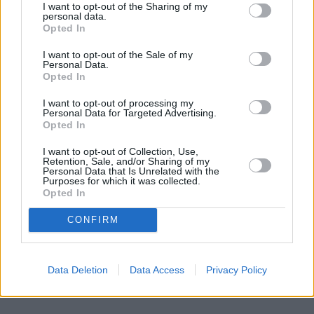
wybrać dowolnie do 4 rzeczy ze wszystkich
I want to opt-out of the Sharing of my
personal data.
dostępnych ubrań na stronie. Jeśli chodzi o cenę
Opted In
pakietów, to jesteśmy jeszcze w trakcie weryfikacji -
I want to opt-out of the Sale of my
zdradzają nam dziewczyny.
Personal Data.
Opted In
I want to opt-out of processing my
Personal Data for Targeted Advertising.
Opted In
I want to opt-out of Collection, Use,
Retention, Sale, and/or Sharing of my
Personal Data that Is Unrelated with the
Purposes for which it was collected.
Opted In
CONFIRM
Data Deletion
Data Access
Privacy Policy