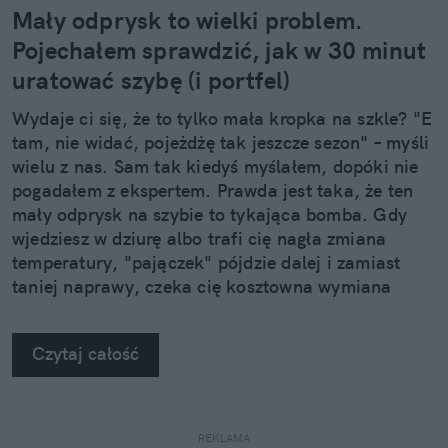
Mały odprysk to wielki problem.
Pojechałem sprawdzić, jak w 30 minut
uratować szybę (i portfel)
Wydaje ci się, że to tylko mała kropka na szkle? "E
tam, nie widać, pojeżdżę tak jeszcze sezon" – myśli
wielu z nas. Sam tak kiedyś myślałem, dopóki nie
pogadałem z ekspertem. Prawda jest taka, że ten
mały odprysk na szybie to tykająca bomba. Gdy
wjedziesz w dziurę albo trafi cię nagła zmiana
temperatury, "pajączek" pójdzie dalej i zamiast
taniej naprawy, czeka cię kosztowna wymiana
szyby. Wybrałem się do serwisu Autoglass®, żeby
na własne oczy zobaczyć, jak profesjonaliści radzą
Czytaj całość
sobie z takimi uszkodzeniami.
REKLAMA