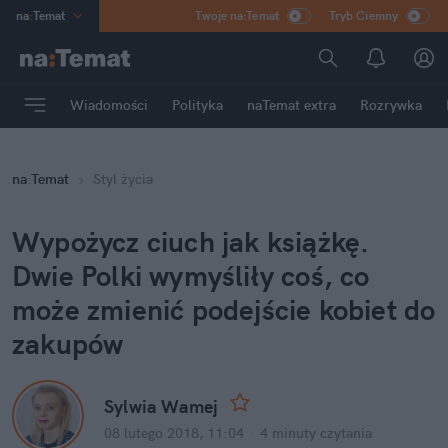
na
:
Temat
Twoje na:Temat
Tryb Ciemny
INN
:
Poland
ASZ
:
dziennik
Wiadomości
Polityka
naTemat extra
Rozrywka
mama
:
DU
dad
:
HERO
na
:
Temat
Styl życia
Rozrywka
Wypożycz ciuch jak książkę.
Dwie Polki wymyśliły coś, co
może zmienić podejście kobiet do
zakupów
Sylwia Wamej
08 lutego 2018, 11:04
·
4 minuty
czytania