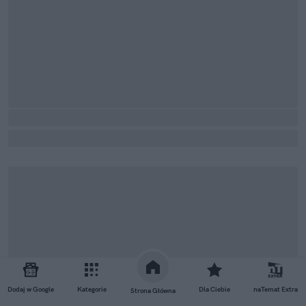
Dodaj w Google
Kategorie
Dla Ciebie
naTemat Extra
Strona Główna