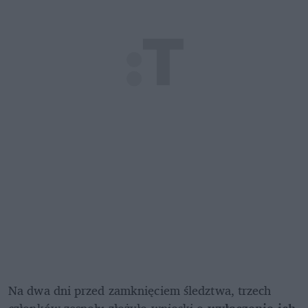
Na dwa dni przed zamknięciem śledztwa, trzech 
członków zespołu złożyło wnioski o 
wyłączenie ich 