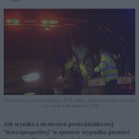
Prokuratorzy chcieli oskarżyć BOR-owca. Zakazał im tego ich szef 
.
Fot. kadr z Wiadomości TVP
Jak wynika z doniesień poniedziałkowej 
"Rzeczpospolitej" w sprawie wypadku premier 