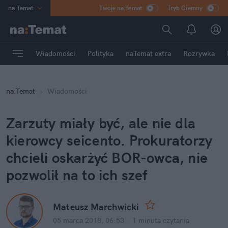
na
:
Temat
Twoje na:Temat
Tryb Ciemny
INN
:
Poland
ASZ
:
dziennik
Wiadomości
Polityka
naTemat extra
Rozrywka
mama
:
DU
dad
:
HERO
na
:
Temat
Wiadomości
Rozrywka
Zarzuty miały być, ale nie dla 
kierowcy seicento. Prokuratorzy 
chcieli oskarżyć BOR-owca, nie 
pozwolił na to ich szef
Mateusz Marchwicki
05 marca 2018, 06:53
·
1 minuta
 czytania