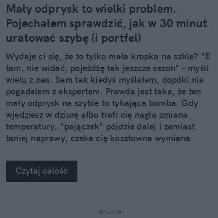
Mały odprysk to wielki problem.
Pojechałem sprawdzić, jak w 30 minut
uratować szybę (i portfel)
Wydaje ci się, że to tylko mała kropka na szkle? "E
tam, nie widać, pojeżdżę tak jeszcze sezon" – myśli
wielu z nas. Sam tak kiedyś myślałem, dopóki nie
pogadałem z ekspertem. Prawda jest taka, że ten
mały odprysk na szybie to tykająca bomba. Gdy
wjedziesz w dziurę albo trafi cię nagła zmiana
temperatury, "pajączek" pójdzie dalej i zamiast
taniej naprawy, czeka cię kosztowna wymiana
szyby. Wybrałem się do serwisu Autoglass®, żeby
na własne oczy zobaczyć, jak profesjonaliści radzą
Czytaj całość
sobie z takimi uszkodzeniami.
REKLAMA