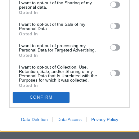
I want to opt-out of the Sharing of my
wieku 69 lat po długiej walce z chorobą
personal data.
Opted In
nowotworową. Stacja TVN24, z którą dziennikarz
był związany od wielu lat, poinformowała o
I want to opt-out of the Sale of my
Personal Data.
szczegółach ceremonii pogrzebowej. Jej część
Opted In
otwarta ma odbyć się na warszawskich Powązkach
Wojskowych, jednak prywatny pochówek będzie
I want to opt-out of processing my
Personal Data for Targeted Advertising.
miał miejsce na innym cmentarzu.
Opted In
I want to opt-out of Collection, Use,
Retention, Sale, and/or Sharing of my
Czytaj całość
Personal Data that Is Unrelated with the
Purposes for which it was collected.
Opted In
CONFIRM
REKLAMA
Data Deletion
Data Access
Privacy Policy