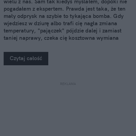
wielu z nas. Sam tak kiedyś myślałem, dopóki nie
pogadałem z ekspertem. Prawda jest taka, że ten
mały odprysk na szybie to tykająca bomba. Gdy
wjedziesz w dziurę albo trafi cię nagła zmiana
temperatury, "pajączek" pójdzie dalej i zamiast
taniej naprawy, czeka cię kosztowna wymiana
szyby. Wybrałem się do serwisu Autoglass®, żeby
na własne oczy zobaczyć, jak profesjonaliści radzą
Czytaj całość
sobie z takimi uszkodzeniami.
REKLAMA