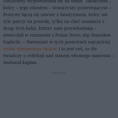
Duchowny wypowiedział się na temat "fanatyzmu",
który – jego zdaniem – towarzyszy protestującym –
Protesty łączą się zawsze z fanatyzmem, który nie
tyle patrzy na prawdę, tylko na chęć usunięcia z
drogi tych ludzi, którzy nam przeszkadzają –
stwierdził w rozmowie z Polsat News abp Stanisław
Gądecki. – Natomiast w tych protestach najczęściej
widać nienawistne twarze
i to jest coś, co źle
świadczy o refleksji nad stanem własnego sumienia –
dodawał kapłan.
REKLAMA