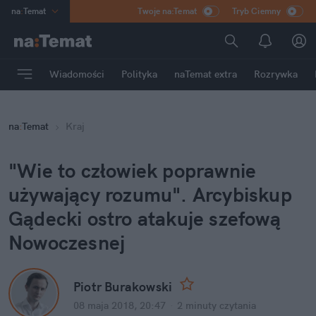
na
:
Temat
Twoje na:Temat
Tryb Ciemny
INN
:
Poland
ASZ
:
dziennik
Wiadomości
Polityka
naTemat extra
Rozrywka
mama
:
DU
dad
:
HERO
na
:
Temat
Kraj
Rozrywka
"Wie to człowiek poprawnie
używający rozumu". Arcybiskup
Gądecki ostro atakuje szefową
Nowoczesnej
Piotr Burakowski
08 maja 2018, 20:47
·
2 minuty
czytania