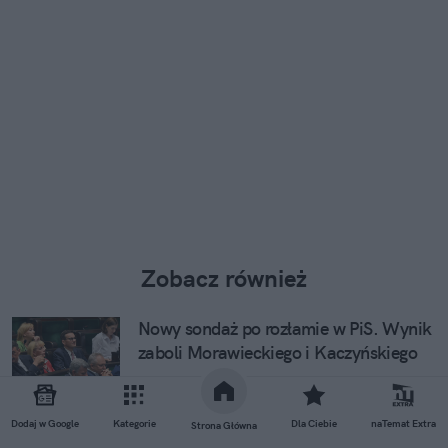
Zobacz również
Nowy sondaż po rozłamie w PiS. Wynik
zaboli Morawieckiego i Kaczyńskiego
Jedli mniej cukru jako dzieci. Po latach
Dodaj w Google
Kategorie
Dla Ciebie
naTemat Extra
Strona Główna