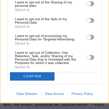
I want to opt-out of the Sharing of my
personal data.
Opted In
I want to opt-out of the Sale of my
Personal Data.
Opted In
I want to opt-out of processing my
Personal Data for Targeted Advertising.
Opted In
I want to opt-out of Collection, Use,
Retention, Sale, and/or Sharing of my
Personal Data that Is Unrelated with the
Purposes for which it was collected.
Opted In
Mały odprysk to wielki problem.
CONFIRM
Pojechałem sprawdzić, jak w 30 minut
uratować szybę (i portfel)
Data Deletion
Data Access
Privacy Policy
Wydaje ci się, że to tylko mała kropka na szkle? "E
tam, nie widać, pojeżdżę tak jeszcze sezon" – myśli