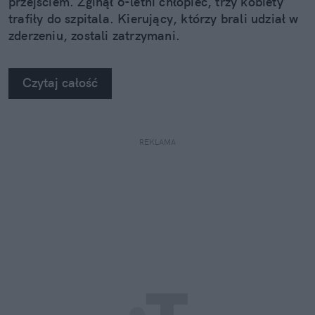
przejściem. Zginął 6-letni chłopiec, trzy kobiety
trafiły do szpitala. Kierujący, którzy brali udział w
zderzeniu, zostali zatrzymani.
Czytaj całość
REKLAMA