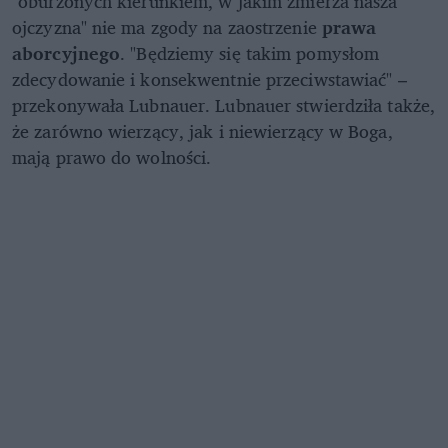
"oburzonych kierunkiem, w jakim zmierza nasza
ojczyzna" nie ma zgody na zaostrzenie
prawa
aborcyjnego
. "Będziemy się takim pomysłom
zdecydowanie i konsekwentnie przeciwstawiać" –
przekonywała Lubnauer. Lubnauer stwierdziła także,
że zarówno wierzący, jak i niewierzący w Boga,
mają prawo do wolności.