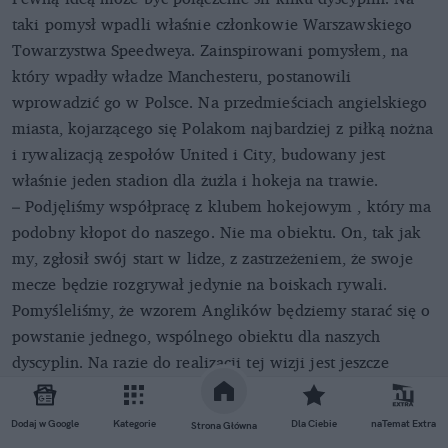
taki pomysł wpadli właśnie członkowie Warszawskiego
Towarzystwa Speedweya. Zainspirowani pomysłem, na
który wpadły władze Manchesteru, postanowili
wprowadzić go w Polsce. Na przedmieściach angielskiego
miasta, kojarzącego się Polakom najbardziej z piłką nożna
i rywalizacją zespołów United i City, budowany jest
właśnie jeden stadion dla żużla i hokeja na trawie.
– Podjęliśmy współpracę z klubem hokejowym , który ma
podobny kłopot do naszego. Nie ma obiektu. On, tak jak
my, zgłosił swój start w lidze, z zastrzeżeniem, że swoje
mecze będzie rozgrywał jedynie na boiskach rywali.
Pomyśleliśmy, że wzorem Anglików będziemy starać się o
powstanie jednego, wspólnego obiektu dla naszych
dyscyplin. Na razie do realizacji tej wizji jest jeszcze
bardzo długa droga – zdradza Jankowski.
Dodaj w Google
Kategorie
Dla Ciebie
naTemat Extra
Strona Główna
REKLAMA