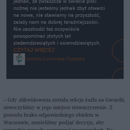
jednak, że zwłaszcza w świecie piłki
nożnej nie jesteśmy jednak zbyt otwarci
na nowe, nie stawiamy na przyszłość,
zależy nam na dobrej teraźniejszości.
Nie zaszkodzi też oczywiście
powspominać złotych lat
siedemdziesiątych i osiemdziesiątych.
CZYTAJ WIĘCEJ
Izabella Łukomska-Pyżalska
– Gdy zlikwidowana została sekcja żużla na Gwardii,
utworzyliśmy w jego miejsce stowarzyszenie. Z
powodu braku odpowiedniego obiektu w
Warszawie, musieliśmy podjąć decyzję, aby
wszystkie zawody rozgrywać na wyjazdach. Na