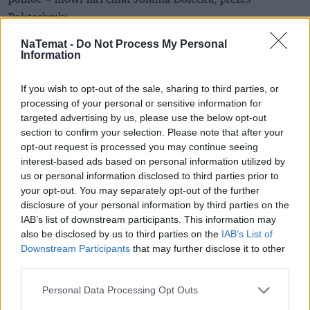
Politechniki.
W Warszawie tylko piłka. Nożna i siatkowa -
NaTemat -
Do Not Process My Personal
tak, ręczna - nie
Information
Politechnika w zeszłym sezonie występowała nie
tylko w lidze koszykówki, ale także w rozgrywkach
If you wish to opt-out of the sale, sharing to third parties, or
siatkarzy. W tych drugich zespół Inżynierów wciąż
processing of your personal or sensitive information for
targeted advertising by us, please use the below opt-out
będzie walczył z najlepszymi w Polsce. – Zgłosiliśmy
section to confirm your selection. Please note that after your
drużynę do PlusLigi – zapewnia Dolecka. To dobra
opt-out request is processed you may continue seeing
wiadomość dla sportu w Warszawie, bo mieszkańcy
interest-based ads based on personal information utilized by
stolicy będą mieli alternatywę dla meczów
us or personal information disclosed to third parties prior to
your opt-out. You may separately opt-out of the further
piłkarskiej Legii Warszawa.
disclosure of your personal information by third parties on the
IAB’s list of downstream participants. This information may
REKLAMA
also be disclosed by us to third parties on the
IAB’s List of
Downstream Participants
that may further disclose it to other
third parties.
Personal Data Processing Opt Outs