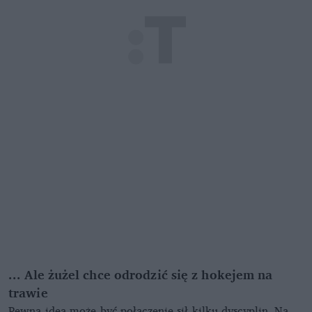
... Ale żużel chce odrodzić się z hokejem na
trawie
Pewną ideą może być połączenie sił kilku dyscyplin. Na