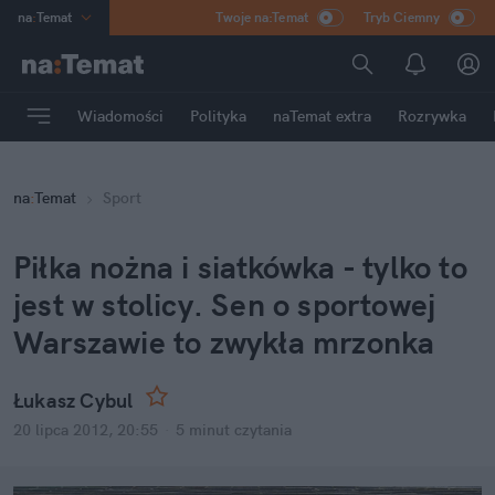
na
:
Temat
Twoje na:Temat
Tryb Ciemny
INN
:
Poland
ASZ
:
dziennik
Wiadomości
Polityka
naTemat extra
Rozrywka
mama
:
DU
dad
:
HERO
na
:
Temat
Sport
Rozrywka
Piłka nożna i siatkówka - tylko to
jest w stolicy. Sen o sportowej
Warszawie to zwykła mrzonka
Łukasz Cybul
20 lipca 2012, 20:55
·
5 minut
czytania