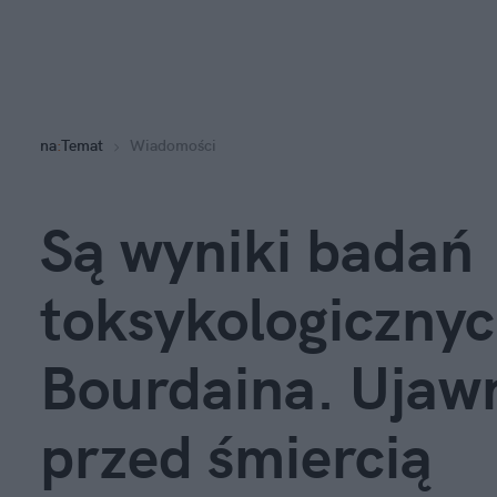
na
:
Temat
Wiadomości
Są wyniki badań
toksykologiczny
Bourdaina. Ujawn
przed śmiercią