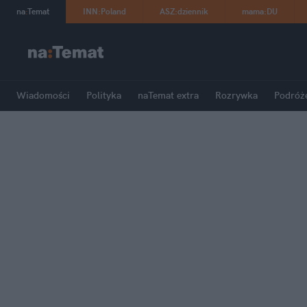
na
:
Temat
INN
:
Poland
ASZ
:
dziennik
mama
:
DU
Wiadomości
Polityka
naTemat extra
Rozrywka
Podróż