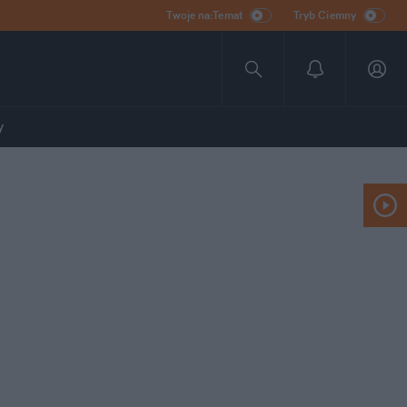
Twoje na:Temat
Tryb Ciemny
y