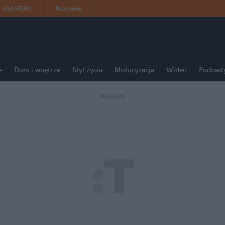
dad
:
HERO
Rozrywka
e
Dom i wnętrze
Styl życia
Motoryzacja
Wideo
Podcast
REKLAMA