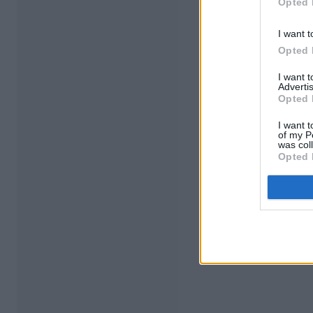
Opted 
I want t
Opted 
I want 
Advertis
Opted 
I want t
of my P
was col
Opted 