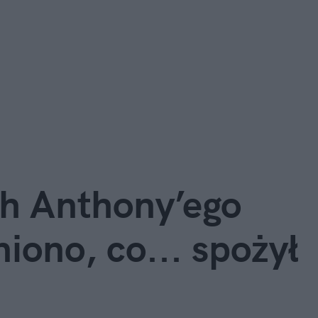
ch Anthony’ego
iono, co... spożył