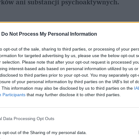
yków ani substancji psychoaktywnych.
ady nienarkotycznego środka leczniczego w
-
Do Not Process My Personal Information
tym, jak znaleziono ciało
Anthony’ego
, czy badanie toksykologiczne wskaże
to opt-out of the sale, sharing to third parties, or processing of your per
formation for targeted advertising by us, please use the below opt-out s
iele.
r selection. Please note that after your opt-out request is processed y
eing interest-based ads based on personal information utilized by us or
disclosed to third parties prior to your opt-out. You may separately opt-
losure of your personal information by third parties on the IAB’s list of
. This information may also be disclosed by us to third parties on the
IA
Participants
that may further disclose it to other third parties.
l Data Processing Opt Outs
o opt-out of the Sharing of my personal data.