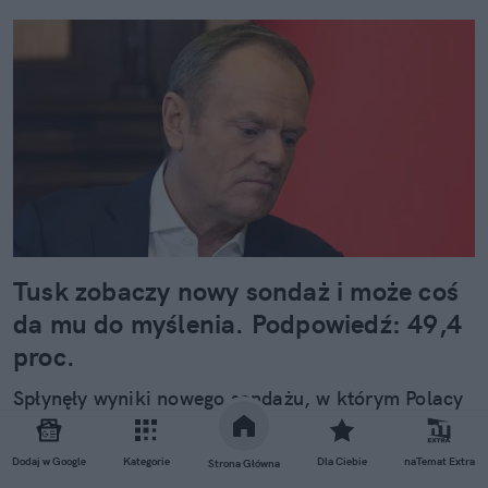
Tusk zobaczy nowy sondaż i może coś
da mu do myślenia. Podpowiedź: 49,4
proc.
Spłynęły wyniki nowego sondażu, w którym Polacy
ocenili rządy Donalda Tuska i jego ministrów.
Premier może mieć powody do obaw. Na nieco
Dodaj w Google
Kategorie
Dla Ciebie
naTemat Extra
Strona Główna
ponad rok przed kolejnymi wyborami