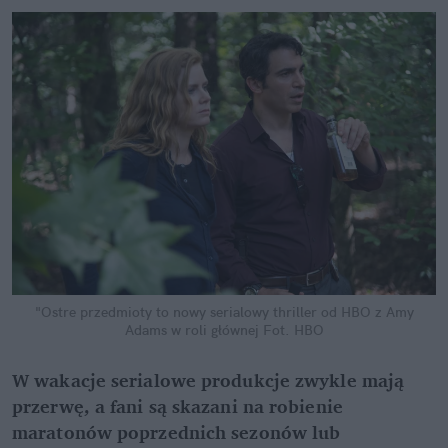
"Ostre przedmioty to nowy serialowy thriller od HBO z Amy
Adams w roli głównej
Fot. HBO
W wakacje serialowe produkcje zwykle mają
przerwę, a fani są skazani na robienie
maratonów poprzednich sezonów lub