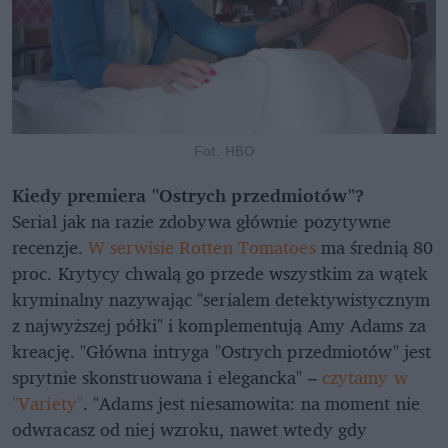
Fot. HBO
Kiedy premiera "Ostrych przedmiotów"?
Serial jak na razie zdobywa głównie pozytywne
recenzje.
W serwisie Rotten Tomatoes
ma średnią 80
proc. Krytycy chwalą go przede wszystkim za wątek
kryminalny nazywając "serialem detektywistycznym
z najwyższej półki" i komplementują Amy Adams za
kreację. "Główna intryga "Ostrych przedmiotów" jest
sprytnie skonstruowana i elegancka" –
czytamy w
"Variety"
. "Adams jest niesamowita: na moment nie
odwracasz od niej wzroku, nawet wtedy gdy