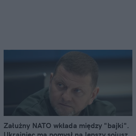
Załużny NATO wkłada między "bajki".
Ukrainiec ma pomysł na lepszy sojusz