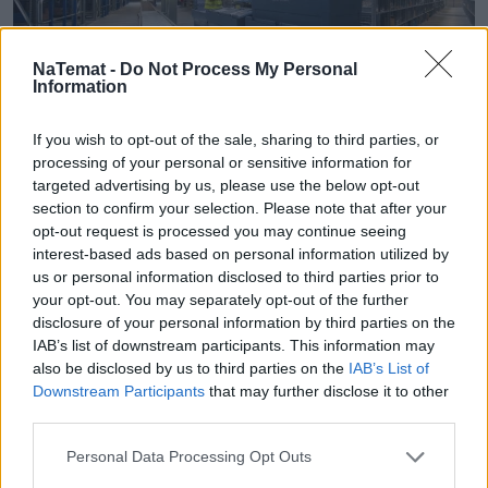
NaTemat -
Do Not Process My Personal
Information
If you wish to opt-out of the sale, sharing to third parties, or
Dlaczego 68 tysięcy części dziennie ma
processing of your personal or sensitive information for
znaczenie? To gwarancja spokojnej
targeted advertising by us, please use the below opt-out
section to confirm your selection. Please note that after your
eksploatacji auta Grupy Volkswagen
opt-out request is processed you may continue seeing
interest-based ads based on personal information utilized by
Znasz to uczucie, kiedy oddajesz auto do
us or personal information disclosed to third parties prior to
mechanika, a on ze stoickim spokojem, rzuca:
your opt-out. You may separately opt-out of the further
"Panie, czekamy na części, może będą w czwartek,
disclosure of your personal information by third parties on the
a może po niedzieli". I w tym momencie człowieka
IAB’s list of downstream participants. This information may
coś trafia. Dlatego postanowiłem wejść za kulisy i
also be disclosed by us to third parties on the
IAB’s List of
Downstream Participants
that may further disclose it to other
sprawdzić, jak to robią najwięksi gracze na rynku.
third parties.
Chciałem zrozumieć, co tak naprawdę oddziela
prawdziwą klasę premium od całej reszty stawki.
Personal Data Processing Opt Outs
Kiedy zobaczyłem twarde dane, po prostu złapałem