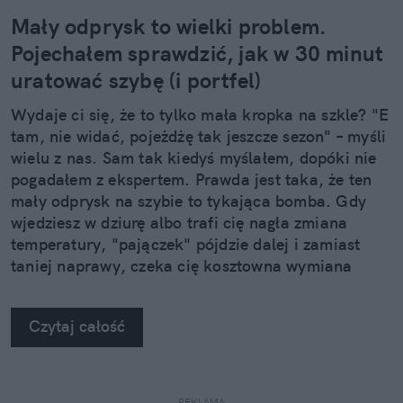
Mały odprysk to wielki problem.
Pojechałem sprawdzić, jak w 30 minut
uratować szybę (i portfel)
Wydaje ci się, że to tylko mała kropka na szkle? "E
tam, nie widać, pojeżdżę tak jeszcze sezon" – myśli
wielu z nas. Sam tak kiedyś myślałem, dopóki nie
pogadałem z ekspertem. Prawda jest taka, że ten
mały odprysk na szybie to tykająca bomba. Gdy
wjedziesz w dziurę albo trafi cię nagła zmiana
temperatury, "pajączek" pójdzie dalej i zamiast
taniej naprawy, czeka cię kosztowna wymiana
szyby. Wybrałem się do serwisu Autoglass®, żeby
na własne oczy zobaczyć, jak profesjonaliści radzą
Czytaj całość
sobie z takimi uszkodzeniami.
REKLAMA