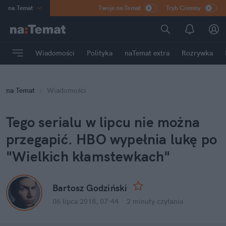
na
:
Temat
Twoje na:Temat
Tryb Ciemny
INN
:
Poland
ASZ
:
dziennik
Wiadomości
Polityka
naTemat extra
Rozrywka
mama
:
DU
dad
:
HERO
na
:
Temat
Wiadomości
Rozrywka
Tego serialu w lipcu nie można
przegapić. HBO wypełnia lukę po
"Wielkich kłamstewkach"
Bartosz Godziński
06 lipca 2018, 07:44
·
2 minuty
czytania