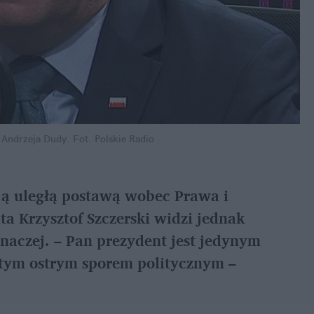
ć Andrzeja Dudy.
Fot. Polskie Radio
ją uległą postawą wobec Prawa i 
a Krzysztof Szczerski widzi jednak 
naczej. – Pan prezydent jest jedynym 
 tym ostrym sporem politycznym – 