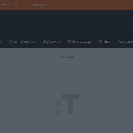
dad
:
HERO
Rozrywka
e
Dom i wnętrze
Styl życia
Motoryzacja
Wideo
Podcast
REKLAMA