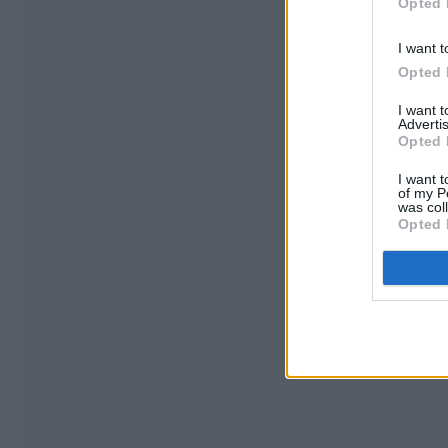
Opted 
I want t
Opted 
I want 
Advertis
Opted 
I want t
of my P
was col
Opted 