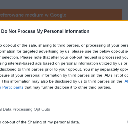
referowane medium w Google
 nie poprzestał. – To powinno być zapamiętane 
-
Do Not Process My Personal Information
właśnie trzy lata – red.). To jedyny człowiek, 
to opt-out of the sale, sharing to third parties, or processing of your per
ący spór – kontynuował swoją myśl polityk.
formation for targeted advertising by us, please use the below opt-out s
r selection. Please note that after your opt-out request is processed y
eing interest-based ads based on personal information utilized by us or
disclosed to third parties prior to your opt-out. You may separately opt-
losure of your personal information by third parties on the IAB’s list of
. This information may also be disclosed by us to third parties on the
IA
Participants
that may further disclose it to other third parties.
l Data Processing Opt Outs
o opt-out of the Sharing of my personal data.