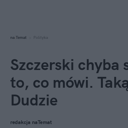
na
:
Temat
Polityka
Szczerski chyba 
to, co mówi. Taką
Dudzie
redakcja naTemat