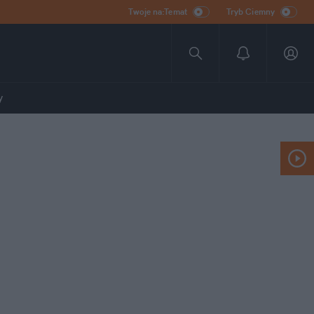
Twoje na:Temat
Tryb Ciemny
y