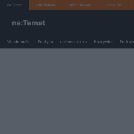
na
:
Temat
INN
:
Poland
ASZ
:
dziennik
mama
:
DU
Wiadomości
Polityka
naTemat extra
Rozrywka
Podróż