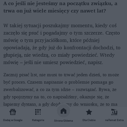
A co jeśli nie jesteśmy na początku związku, a
trwa on już wiele miesięcy czy nawet lat?
W takiej sytuacji poszukajmy momentu, kiedy coś
zaczęło się psuć i pogadajmy o tym szczerze. Często
mówię o tym przyjaciółkom, które później
opowiadają, że gdy już do konfrontacji dochodzi, to
głupieją, nie wiedzą, co miały powiedzieć. Wtedy
mówię – jeśli nie umiesz powiedzieć, napisz.
Zacznij pisać list, nie musi to trwać jeden dzień, to może
być proces. Czasem napisanie o problemie pomaga go
zwerbalizować, a co za tym idzie – rozwiązać. Bywa, że
gdy spojrzymy na to, co napisaliśmy, okazuje się, że
łapiemy dystans, a gdy dojdziemy do wniosku, że to ma
sens – wręczamy list partnerowi. Ten z kolei ma czas na
jego przeanalizowanie i odniesienie się do tematu.
Dodaj w Google
Kategorie
Dla Ciebie
naTemat Extra
Strona Główna