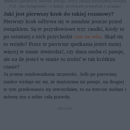
Blanka Lipińska to wulkan energii, który zaraża pozytywną energią
Fot. Jan Szlagowski ( z lewej), archiwum prywatne( z prawej)
Jaki jest pierwszy krok do takiej rozmowy?
Pierwszy krok odbywa się w zasadzie jeszcze przed
związkiem. Są te przysłowiowe trzy randki, kiedy to
po ostatniej z nich przychodzi
czas na seks
. Skąd się
to wzięło? Przez te pierwsze spotkania jesteś mniej
więcej w stanie stwierdzić, czy dana osoba ci pasuje,
ale na ile jesteś w stanie to zrobić w tak krótkim
czasie?
Ja jestem orędownikiem szczerości. Jeśli po pierwszej
randce wydaje mi się, że mężczyzna mi pasuje, na drugiej
w tym przekonaniu się utwierdzam, to na trzecim siadam i
mówię mu o sobie całą prawdę.
REKLAMA