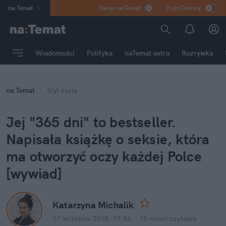
na
:
Temat
Twoje na:Temat
Tryb Ciemny
INN
:
Poland
ASZ
:
dziennik
Wiadomości
Polityka
naTemat extra
Rozrywka
mama
:
DU
dad
:
HERO
na
:
Temat
Styl życia
Rozrywka
Jej "365 dni" to bestseller.
Napisała książkę o seksie, która
ma otworzyć oczy każdej Polce
[wywiad]
Katarzyna Michalik
07 września 2018, 19:56
·
15 minut
czytania