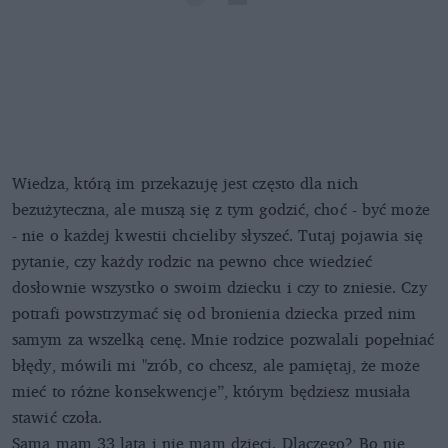
Wiedza, którą im przekazuję jest często dla nich
bezużyteczna, ale muszą się z tym godzić, choć - być może
- nie o każdej kwestii chcieliby słyszeć. Tutaj pojawia się
pytanie, czy każdy rodzic na pewno chce wiedzieć
dosłownie wszystko o swoim dziecku i czy to zniesie. Czy
potrafi powstrzymać się od bronienia dziecka przed nim
samym za wszelką cenę. Mnie rodzice pozwalali popełniać
błędy, mówili mi "zrób, co chcesz, ale pamiętaj, że może
mieć to różne konsekwencje”, którym będziesz musiała
stawić czoła.
Sama mam 33 lata i nie mam dzieci. Dlaczego? Bo nie