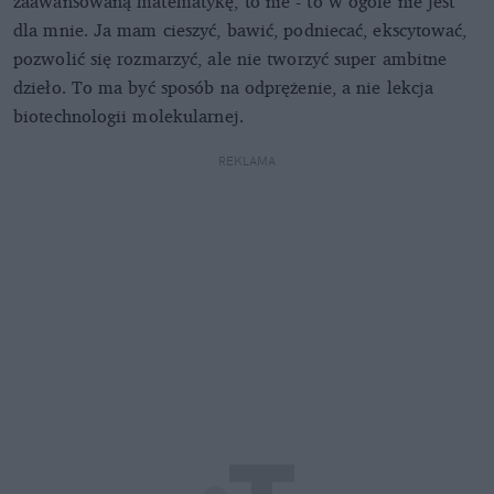
zaawansowaną matematykę, to nie - to w ogóle nie jest
dla mnie. Ja mam cieszyć, bawić, podniecać, ekscytować,
pozwolić się rozmarzyć, ale nie tworzyć super ambitne
dzieło. To ma być sposób na odprężenie, a nie lekcja
biotechnologii molekularnej.
REKLAMA