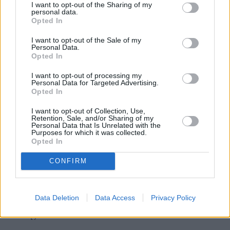
I want to opt-out of the Sharing of my
personal data.
Opted In
Kobiety często tej przyjemności nie odczuwają, ponieważ
uważają seks za obowiązek. Skąd się bierze ten słynny
I want to opt-out of the Sale of my
Personal Data.
"ból głowy”? Dlaczego kobiety mają zgadzać się na
Opted In
miałkość i nijakość w łóżku? Ja chcę uświadamiać
I want to opt-out of processing my
kobiety, że mogą żyć jak chcą - mieć prawo do oczekiwań
Personal Data for Targeted Advertising.
Opted In
i do ich egzekwowania. Mężczyzna z kolei ma obowiązek
je spełnić. Seks to symbioza i współpraca. I wiesz, że
I want to opt-out of Collection, Use,
Retention, Sale, and/or Sharing of my
wydaje mi się, że obserwuję już pewien progres?
Personal Data that Is Unrelated with the
To znaczy?
Purposes for which it was collected.
Opted In
Kobiety piszą do mnie i mówią, że to im pomaga.
CONFIRM
Niby głupota, niby tylko rada ode mnie, ale
znakomita większość - nawet spośród tych, którzy to
Data Deletion
Data Access
Privacy Policy
wyśmiali – sprawdziło, albo sprawdzi, czy to, co
mówię, działa.