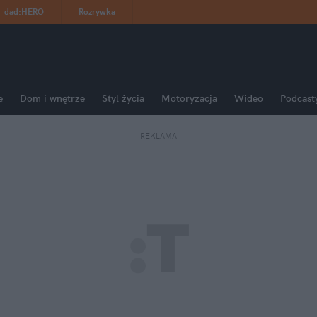
dad
:
HERO
Rozrywka
e
Dom i wnętrze
Styl życia
Motoryzacja
Wideo
Podcast
REKLAMA