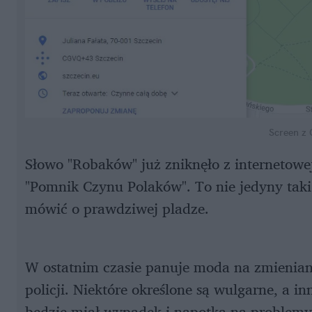
Screen z
Słowo "Robaków" już zniknęło z internetow
"Pomnik Czynu Polaków". To nie jedyny tak
mówić o prawdziwej pladze.
W ostatnim czasie panuje moda na zmieniani
policji. Niektóre określone są wulgarne, a in
będzie miał wypadek i napotka na problemy 