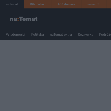
na
:
Temat
INN
:
Poland
ASZ
:
dziennik
mama
:
DU
Wiadomości
Polityka
naTemat extra
Rozrywka
Podróż