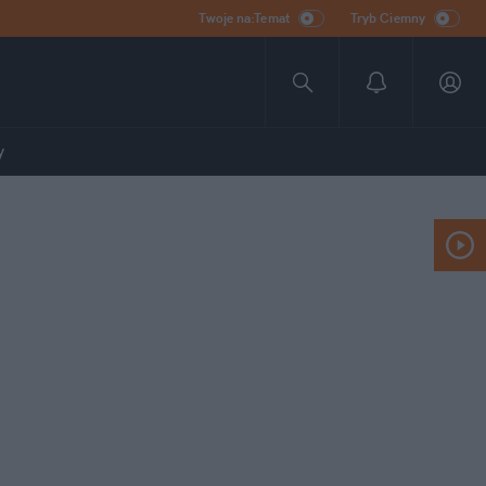
Twoje na:Temat
Tryb Ciemny
y