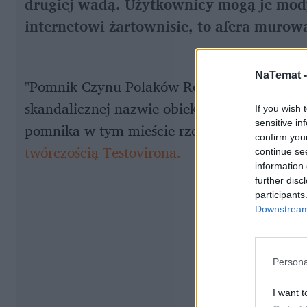
drugiej wadą. Użytkownicy mogą je mody
internetowi żartownisie, to afera murow
NaTemat 
"Pomnik Czynu Polaków Robaków" pojawił się 
skandalicznej nazwie obiektu w pisały już
d
If you wish 
sensitive in
pomnika w tym mieście rzecz jasna nie ma, a
confirm you
twórczością Testovirona.
continue se
information 
further disc
participants
Downstream 
Persona
I want t