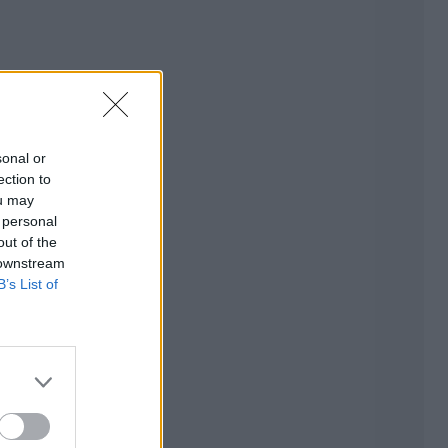
sonal or
ection to
ou may
 personal
out of the
 downstream
B’s List of