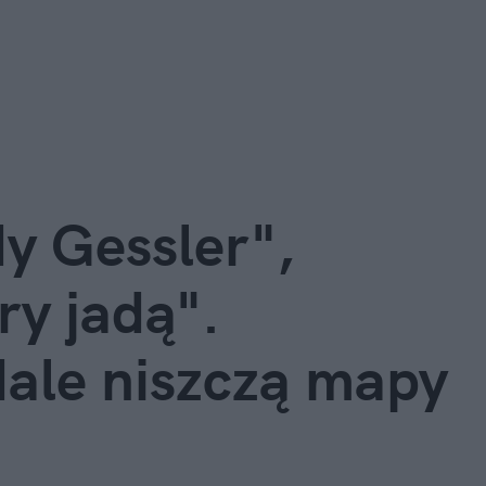
y Gessler",
ry jadą".
dale niszczą mapy