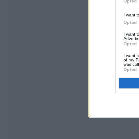
Opted 
I want t
Opted 
I want 
Advertis
Opted 
I want t
of my P
was col
Opted 