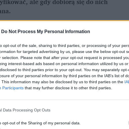
fikować, ale gdy dobiorą się do nich
ana.
-
Do Not Process My Personal Information
w Szczecinie i obiegł cały internet. O
uże portale
i
serwis Wykop.pl
. Takiego
to opt-out of the sale, sharing to third parties, or processing of your per
formation for targeted advertising by us, please use the below opt-out s
 za wszystkim stoją trolle
inspirowane
r selection. Please note that after your opt-out request is processed y
eing interest-based ads based on personal information utilized by us or
disclosed to third parties prior to your opt-out. You may separately opt-
losure of your personal information by third parties on the IAB’s list of
. This information may also be disclosed by us to third parties on the
IA
Participants
that may further disclose it to other third parties.
l Data Processing Opt Outs
o opt-out of the Sharing of my personal data.