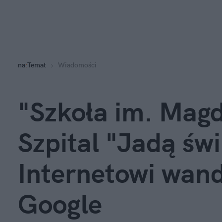
na
:
Temat
Wiadomości
"Szkoła im. Magd
Szpital "Jadą świ
Internetowi wan
Google