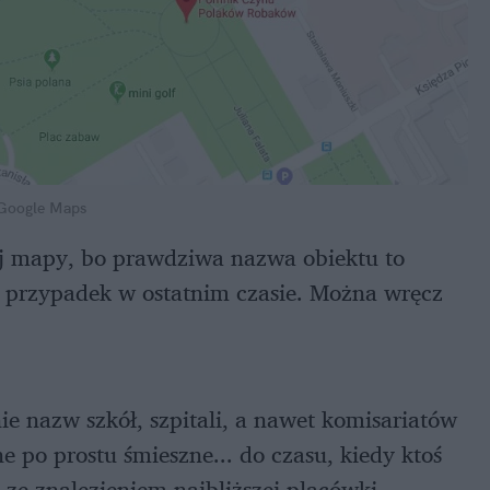
 Google Maps
ej mapy, bo prawdziwa nazwa obiektu to
i przypadek w ostatnim czasie. Można wręcz
e nazw szkół, szpitali, a nawet komisariatów
ne po prostu śmieszne... do czasu, kiedy ktoś
ze znalezieniem najbliższej placówki