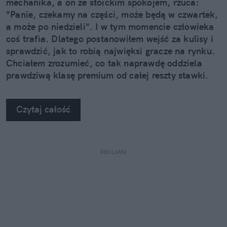
mechanika, a on ze stoickim spokojem, rzuca:
"Panie, czekamy na części, może będą w czwartek,
a może po niedzieli". I w tym momencie człowieka
coś trafia. Dlatego postanowiłem wejść za kulisy i
sprawdzić, jak to robią najwięksi gracze na rynku.
Chciałem zrozumieć, co tak naprawdę oddziela
prawdziwą klasę premium od całej reszty stawki.
Kiedy zobaczyłem twarde dane, po prostu złapałem
się za głowę.
Czytaj całość
REKLAMA