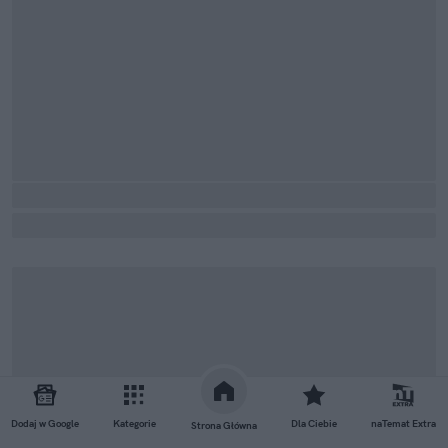
Dodaj w Google
Kategorie
Dla Ciebie
naTemat Extra
Strona Główna