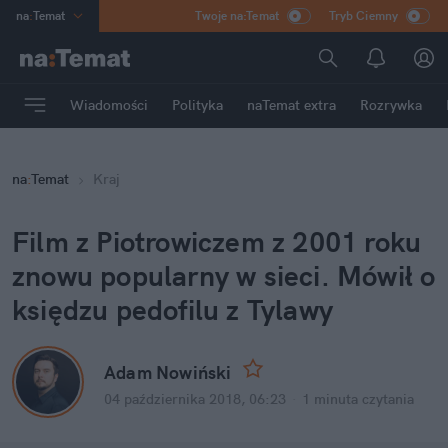
na
:
Temat
Twoje na:Temat
Tryb Ciemny
INN
:
Poland
ASZ
:
dziennik
Wiadomości
Polityka
naTemat extra
Rozrywka
mama
:
DU
dad
:
HERO
na
:
Temat
Kraj
Rozrywka
Film z Piotrowiczem z 2001 roku
znowu popularny w sieci. Mówił o
księdzu pedofilu z Tylawy
Adam Nowiński
04 października 2018, 06:23
·
1 minuta
czytania