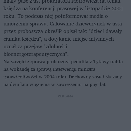
miały paść z ust prokuratora Piotrowicza na temat
księdza na konferencji prasowej w listopadzie 2001
roku. To podczas niej poinformował media o
umorzeniu sprawy. Całowanie dziewczynek w usta
przez proboszcza określił opisał tak: "dzieci dawały
ciumka księdzu", a dotykanie miejsc intymnych
uznał za przejaw "zdolności
bioenergoterapeutycznych".
Na szczęście sprawa proboszcza pedofila z Tylawy trafiła
na wokandę za sprawą interwencji ministra
sprawiedliwości w 2004 roku. Duchowny został skazany
na dwa lata więzienia w zawieszeniu na pięć lat.
REKLAMA