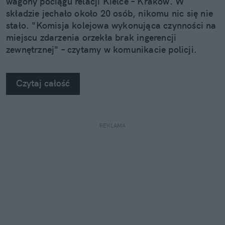
wagony pociągu relacji Kielce – Kraków. W
składzie jechało około 20 osób, nikomu nic się nie
stało. "Komisja kolejowa wykonująca czynności na
miejscu zdarzenia orzekła brak ingerencji
zewnętrznej" – czytamy w komunikacie policji.
Czytaj całość
REKLAMA