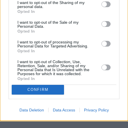
I want to opt-out of the Sharing of my
personal data.
Opted In
I want to opt-out of the Sale of my
Policja w siedzibie KRS. Wcześniej
Personal Data.
Opted In
śledczy podjęli decyzję o przeszukaniu
I want to opt-out of processing my
Personal Data for Targeted Advertising.
W środowe południe (21 stycznia) policja weszła do
Opted In
siedziby Krajowej Rady Sądownictwa. Z ustaleń
Radia ZET wynika, że wcześniej prokuratura
I want to opt-out of Collection, Use,
Retention, Sale, and/or Sharing of my
wydała decyzję o przeszukaniu w budynku.
Personal Data that Is Unrelated with the
Purposes for which it was collected.
Opted In
Czytaj całość
CONFIRM
Data Deletion
Data Access
Privacy Policy
REKLAMA