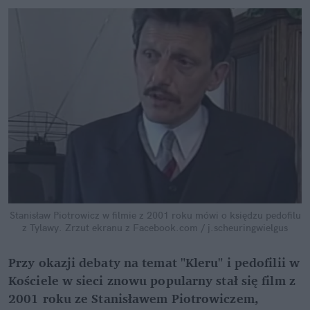
Stanisław Piotrowicz w filmie z 2001 roku mówi o księdzu pedofilu
z Tylawy.
Zrzut ekranu z Facebook.com / j.scheuringwielgus
Przy okazji debaty na temat "Kleru" i pedofilii w
Kościele w sieci znowu popularny stał się film z
2001 roku ze Stanisławem Piotrowiczem,