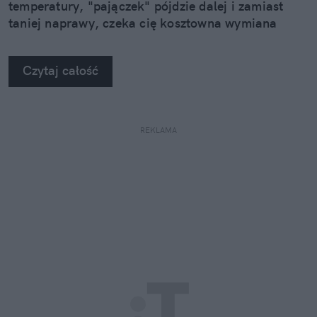
temperatury, "pajączek" pójdzie dalej i zamiast
taniej naprawy, czeka cię kosztowna wymiana
szyby. Wybrałem się do serwisu Autoglass®, żeby
na własne oczy zobaczyć, jak profesjonaliści radzą
Czytaj całość
sobie z takimi uszkodzeniami.
REKLAMA