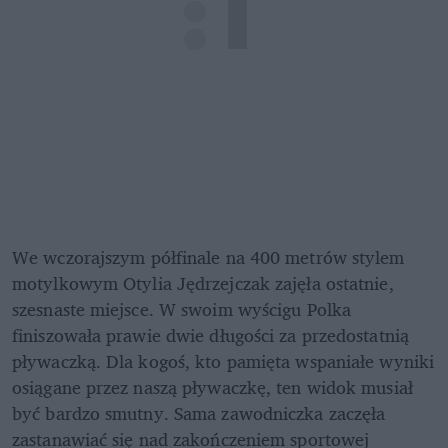
We wczorajszym półfinale na 400 metrów stylem 
motylkowym Otylia Jędrzejczak zajęła ostatnie, 
szesnaste miejsce. W swoim wyścigu Polka 
finiszowała prawie dwie długości za przedostatnią 
pływaczką. Dla kogoś, kto pamięta wspaniałe wyniki 
osiągane przez naszą pływaczkę, ten widok musiał 
być bardzo smutny. Sama zawodniczka zaczęła 
zastanawiać się nad zakończeniem sportowej 