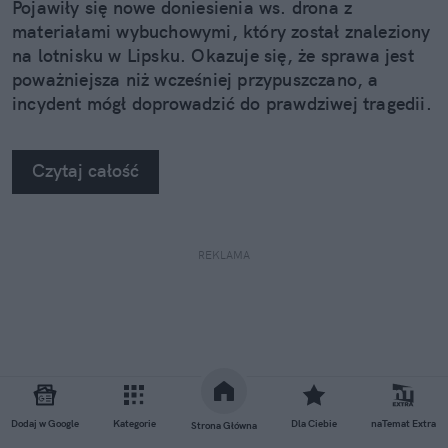
Pojawiły się nowe doniesienia ws. drona z
materiałami wybuchowymi, który został znaleziony
na lotnisku w Lipsku. Okazuje się, że sprawa jest
poważniejsza niż wcześniej przypuszczano, a
incydent mógł doprowadzić do prawdziwej tragedii.
Czytaj całość
REKLAMA
Dodaj w Google
Kategorie
Dla Ciebie
naTemat Extra
Strona Główna