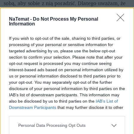
sobą, aby sobie z nią poradzić. Dlatego uważam, że 
po tak silnych przeżyciach konieczna jest żałoba. Nie 
musi ona trwać cały rok, ale na pewno jest 
NaTemat -
Do Not Process My Personal
Information
niezbędna – mówi Mieńkowska.
Zobacz też: 
Dzień 4: Siatkarze o drugie zwycięstwo z 
If you wish to opt-out of the sale, sharing to third parties, or
processing of your personal or sensitive information for
Bułgarią, Igrzyska nabierają rozpędu
targeted advertising by us, please use the below opt-out
section to confirm your selection. Please note that after your
REKLAMA 
opt-out request is processed you may continue seeing
interest-based ads based on personal information utilized by
us or personal information disclosed to third parties prior to
your opt-out. You may separately opt-out of the further
disclosure of your personal information by third parties on the
IAB’s list of downstream participants. This information may
also be disclosed by us to third parties on the
IAB’s List of
Downstream Participants
that may further disclose it to other
third parties.
Personal Data Processing Opt Outs