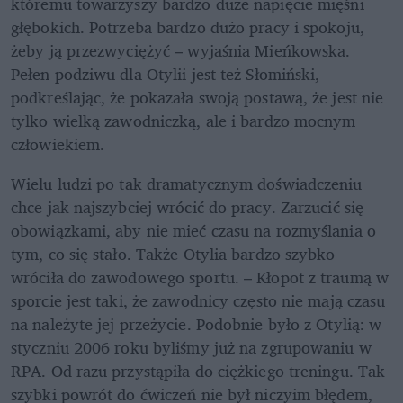
któremu towarzyszy bardzo duże napięcie mięśni 
głębokich. Potrzeba bardzo dużo pracy i spokoju, 
żeby ją przezwyciężyć – wyjaśnia Mieńkowska. 
Pełen podziwu dla Otylii jest też Słomiński, 
podkreślając, że pokazała swoją postawą, że jest nie 
tylko wielką zawodniczką, ale i bardzo mocnym 
człowiekiem.
Wielu ludzi po tak dramatycznym doświadczeniu 
chce jak najszybciej wrócić do pracy. Zarzucić się 
obowiązkami, aby nie mieć czasu na rozmyślania o 
tym, co się stało. Także Otylia bardzo szybko 
wróciła do zawodowego sportu. – Kłopot z traumą w 
sporcie jest taki, że zawodnicy często nie mają czasu 
na należyte jej przeżycie. Podobnie było z Otylią: w 
styczniu 2006 roku byliśmy już na zgrupowaniu w 
RPA. Od razu przystąpiła do ciężkiego treningu. Tak 
szybki powrót do ćwiczeń nie był niczyim błędem, 