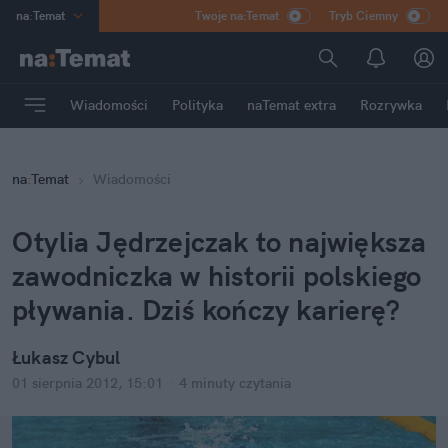
na
:
Temat
Twoje na:Temat
Tryb Ciemny
INN
:
Poland
ASZ
:
dziennik
Wiadomości
Polityka
naTemat extra
Rozrywka
mama
:
DU
dad
:
HERO
na
:
Temat
Wiadomości
Rozrywka
Otylia Jędrzejczak to największa 
zawodniczka w historii polskiego 
pływania. Dziś kończy karierę?
Łukasz Cybul
01 sierpnia 2012, 15:01
·
4 minuty
 czytania