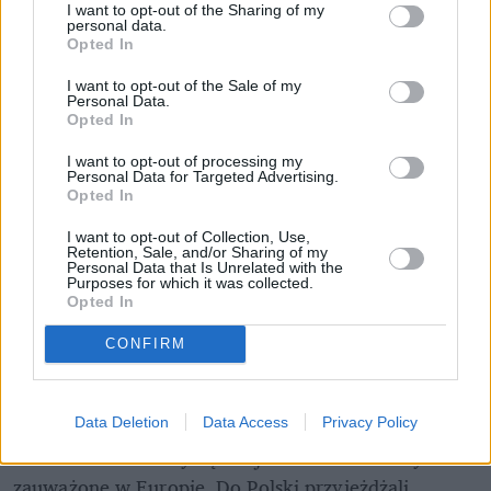
I want to opt-out of the Sharing of my
personal data.
Opted In
I want to opt-out of the Sale of my
Personal Data.
Opted In
I want to opt-out of processing my
Personal Data for Targeted Advertising.
Opted In
I want to opt-out of Collection, Use,
Retention, Sale, and/or Sharing of my
Personal Data that Is Unrelated with the
Purposes for which it was collected.
Opted In
CONFIRM
Data Deletion
Data Access
Privacy Policy
Jak wy trenujecie? – pytali zachodni trenerzy
 Wieloletnie sukcesy Jędrzejczak nie zostawały nie 
zauważone w Europie. Do Polski przyjeżdżali 