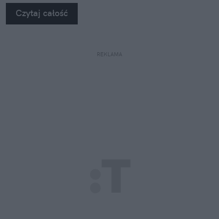
na własne oczy zobaczyć, jak profesjonaliści radzą
Czytaj całość
sobie z takimi uszkodzeniami.
REKLAMA