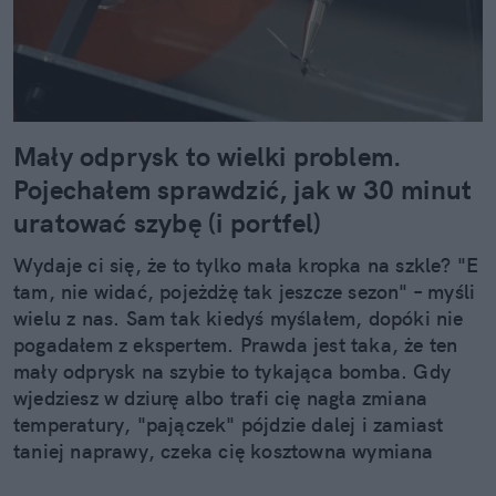
Mały odprysk to wielki problem.
Pojechałem sprawdzić, jak w 30 minut
uratować szybę (i portfel)
Wydaje ci się, że to tylko mała kropka na szkle? "E
tam, nie widać, pojeżdżę tak jeszcze sezon" – myśli
wielu z nas. Sam tak kiedyś myślałem, dopóki nie
pogadałem z ekspertem. Prawda jest taka, że ten
mały odprysk na szybie to tykająca bomba. Gdy
wjedziesz w dziurę albo trafi cię nagła zmiana
temperatury, "pajączek" pójdzie dalej i zamiast
taniej naprawy, czeka cię kosztowna wymiana
szyby. Wybrałem się do serwisu Autoglass®, żeby