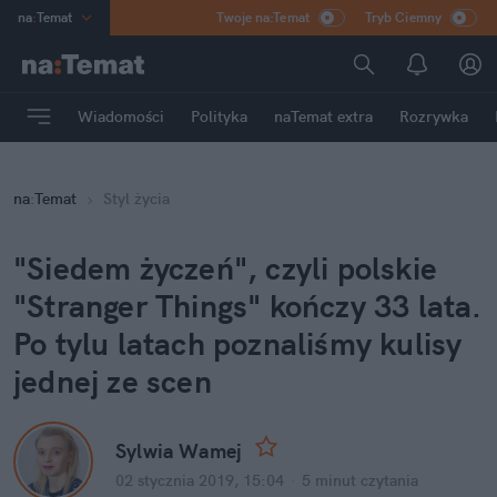
na
:
Temat
Twoje na:Temat
Tryb Ciemny
INN
:
Poland
ASZ
:
dziennik
Wiadomości
Polityka
naTemat extra
Rozrywka
mama
:
DU
dad
:
HERO
na
:
Temat
Styl życia
Rozrywka
"Siedem życzeń", czyli polskie
"Stranger Things" kończy 33 lata.
Po tylu latach poznaliśmy kulisy
jednej ze scen
Sylwia Wamej
02 stycznia 2019, 15:04
·
5 minut
czytania