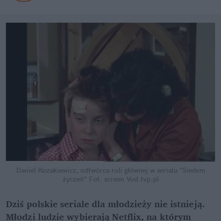
Daniel Kozakiewicz, odtwórca roli głównej w serialu "Siedem
życzeń"
Fot. screen Vod.tvp.pl
Dziś polskie seriale dla młodzieży nie istnieją.
Młodzi ludzie wybierają Netflix, na którym