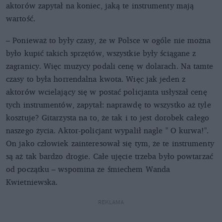
aktorów zapytał na koniec, jaką te instrumenty mają
wartość.
– Ponieważ to były czasy, że w Polsce w ogóle nie można
było kupić takich sprzętów, wszystkie były ściągane z
zagranicy. Więc muzycy podali cenę w dolarach. Na tamte
czasy to była horrendalna kwota. Więc jak jeden z
aktorów wcielający się w postać policjanta usłyszał cenę
tych instrumentów, zapytał: naprawdę to wszystko aż tyle
kosztuje? Gitarzysta na to, że tak i to jest dorobek całego
naszego życia. Aktor-policjant wypalił nagle " O kurwa!".
On jako człowiek zainteresował się tym, że te instrumenty
są aż tak bardzo drogie. Całe ujęcie trzeba było powtarzać
od początku – wspomina ze śmiechem Wanda
Kwietniewska.
REKLAMA