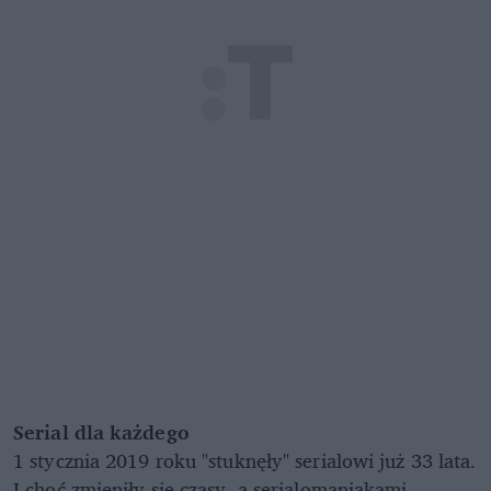
Serial dla każdego
1 stycznia 2019 roku "stuknęły" serialowi już 33 lata.
I choć zmieniły się czasy, a serialomaniakami