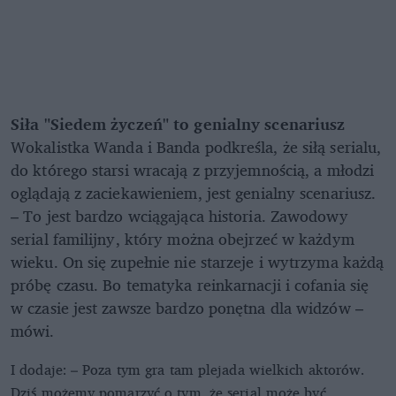
Siła "Siedem życzeń" to genialny scenariusz
Wokalistka Wanda i Banda podkreśla, że siłą serialu,
do którego starsi wracają z przyjemnością, a młodzi
oglądają z zaciekawieniem, jest genialny scenariusz.
– To jest bardzo wciągająca historia. Zawodowy
serial familijny, który można obejrzeć w każdym
wieku. On się zupełnie nie starzeje i wytrzyma każdą
próbę czasu. Bo tematyka reinkarnacji i cofania się
w czasie jest zawsze bardzo ponętna dla widzów –
mówi.
I dodaje: – Poza tym gra tam plejada wielkich aktorów.
Dziś możemy pomarzyć o tym, że serial może być