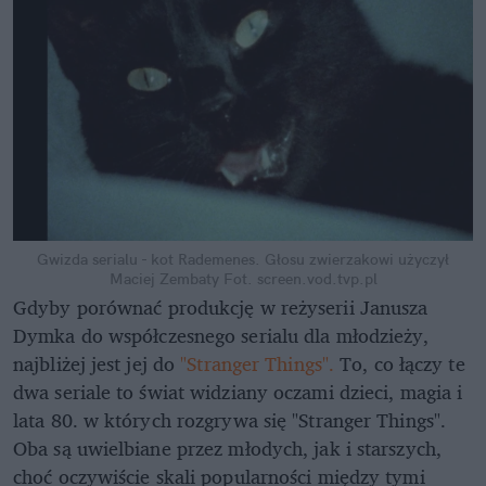
Gwizda serialu - kot Rademenes. Głosu zwierzakowi użyczył
Maciej Zembaty
Fot. screen.vod.tvp.pl
Gdyby porównać produkcję w reżyserii Janusza
Dymka do współczesnego serialu dla młodzieży,
najbliżej jest jej do
"Stranger Things".
To, co łączy te
dwa seriale to świat widziany oczami dzieci, magia i
lata 80. w których rozgrywa się "Stranger Things".
Oba są uwielbiane przez młodych, jak i starszych,
choć oczywiście skali popularności między tymi