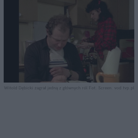
Witold Dębicki zagrał jedną z głównych ról
Fot. Screen. vod.tvp.pl