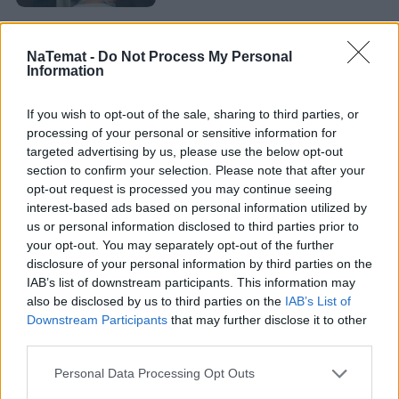
Produkcja była wyjątkowa nie tylko ze względu na
NaTemat -
Do Not Process My Personal
oryginalną historię, ale również na aktorstwo oraz
Information
muzykę. Ścieżka dźwiękowa została stworzona przez
kultową grupę Banda i Wanda, a piosenki zaśpiewane
If you wish to opt-out of the sale, sharing to third parties, or
przez wokalistkę grupy - Wandę Kwietniewską.
processing of your personal or sensitive information for
targeted advertising by us, please use the below opt-out
Powstał również album z piosenkami z serialu, wydany w
section to confirm your selection. Please note that after your
2009 roku. Wszystkie utwory zostały nagrane na nowo, w
opt-out request is processed you may continue seeing
tych samych aranżacjach. Do wydania płyty przyczyniły się
interest-based ads based on personal information utilized by
liczne prośby fanów serialu. – Kolejne pokolenia
us or personal information disclosed to third parties prior to
wychowują się na tym serialu, więc to był taki ukłon z
your opt-out. You may separately opt-out of the further
disclosure of your personal information by third parties on the
mojej strony. Nagrywanie muzyki na tę płytę było bardzo
IAB’s list of downstream participants. This information may
fajnym zadaniem. Cieszę się, że po tylu latach udało mi się
also be disclosed by us to third parties on the
IAB’s List of
zaśpiewać łudząco podobnie – wspomina z rozmowie
Downstream Participants
that may further disclose it to other
naTemat Wanda Kwietniewska z grupy Banda i Wanda.
third parties.
Personal Data Processing Opt Outs
REKLAMA