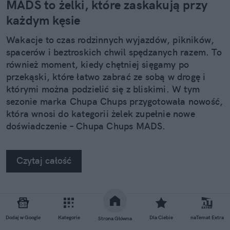
MADS to żelki, które zaskakują przy
każdym kęsie
Wakacje to czas rodzinnych wyjazdów, pikników,
spacerów i beztroskich chwil spędzanych razem. To
również moment, kiedy chętniej sięgamy po
przekąski, które łatwo zabrać ze sobą w drogę i
którymi można podzielić się z bliskimi. W tym
sezonie marka Chupa Chups przygotowała nowość,
która wnosi do kategorii żelek zupełnie nowe
doświadczenie – Chupa Chups MADS.
Czytaj całość
REKLAMA
Dodaj w Google
Kategorie
Dla Ciebie
naTemat Extra
Strona Główna