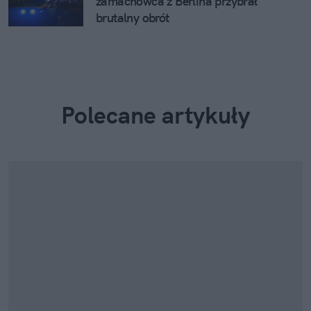
zamachowca z Berlina przybrał
brutalny obrót
Polecane artykuły