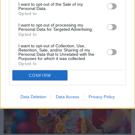
Napisz do mnie:
I want to opt-out of the Sale of my
Personal Data.
anna.dryjanska@natemat.pl
Opted In
I want to opt-out of processing my
Personal Data for Targeted Advertising.
Opted In
I want to opt-out of Collection, Use,
Retention, Sale, and/or Sharing of my
Czytaj więcej
Personal Data that Is Unrelated with the
Purposes for which it was collected.
Opted In
CONFIRM
Data Deletion
Data Access
Privacy Policy