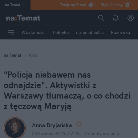
na
:
Temat
Twoje na:Temat
Tryb Ciemny
INN
:
Poland
ASZ
:
dziennik
Wiadomości
Polityka
naTemat extra
Rozrywka
mama
:
DU
dad
:
HERO
na
:
Temat
Kraj
Rozrywka
"Policja niebawem nas
odnajdzie". Aktywistki z
Warszawy tłumaczą, o co chodzi
z tęczową Maryją
Anna Dryjańska
30 kwietnia 2019, 22:18
·
2 minuty
czytania