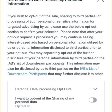
zwłaszcza przy okazji protestów przeciw przestępczości
Information
seksualnej kleru.
Nie przegap żadnej ważnej wiadomości i
If you wish to opt-out of the sale, sharing to third parties, or
obserwuj nas w Google News!
processing of your personal or sensitive information for
targeted advertising by us, please use the below opt-out
section to confirm your selection. Please note that after your
Więcej:
opt-out request is processed you may continue seeing
Kobiety
Kościół rzymskokatolicki
Księża
LGBT
interest-based ads based on personal information utilized by
Homofobia
us or personal information disclosed to third parties prior to
your opt-out. You may separately opt-out of the further
disclosure of your personal information by third parties on the
IAB’s list of downstream participants. This information may
also be disclosed by us to third parties on the
IAB’s List of
Downstream Participants
that may further disclose it to other
third parties.
Personal Data Processing Opt Outs
Anna Dryjańska
I want to opt-out of the Sharing of my
personal data.
Obserwuj
Opted In