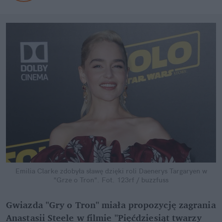
Emilia Clarke zdobyła sławę dzięki roli Daenerys Targaryen w
"Grze o Tron".
Fot. 123rf / buzzfuss
Gwiazda "Gry o Tron" miała propozycję zagrania
Anastasii Steele w filmie "Pięćdziesiąt twarzy