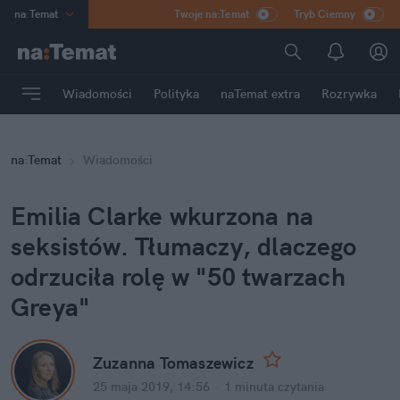
na
:
Temat
Twoje na:Temat
Tryb Ciemny
INN
:
Poland
ASZ
:
dziennik
Wiadomości
Polityka
naTemat extra
Rozrywka
mama
:
DU
dad
:
HERO
na
:
Temat
Wiadomości
Rozrywka
Emilia Clarke wkurzona na
seksistów. Tłumaczy, dlaczego
odrzuciła rolę w "50 twarzach
Greya"
Zuzanna Tomaszewicz
25 maja 2019, 14:56
·
1 minuta
czytania