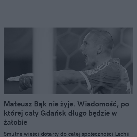
Mateusz Bąk nie żyje. Wiadomość, po
której cały Gdańsk długo będzie w
żałobie
Smutne wieści dotarły do całej społeczności Lechii