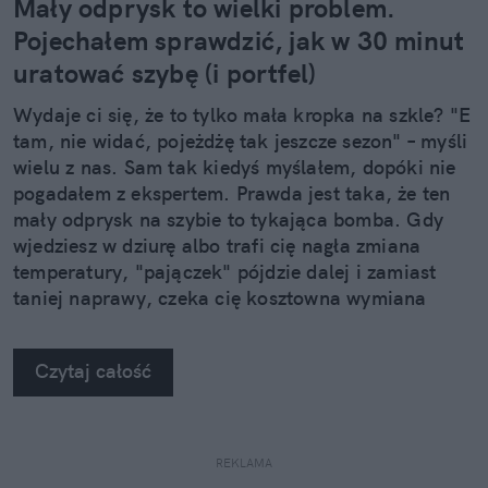
Mały odprysk to wielki problem.
Pojechałem sprawdzić, jak w 30 minut
uratować szybę (i portfel)
Wydaje ci się, że to tylko mała kropka na szkle? "E
tam, nie widać, pojeżdżę tak jeszcze sezon" – myśli
wielu z nas. Sam tak kiedyś myślałem, dopóki nie
pogadałem z ekspertem. Prawda jest taka, że ten
mały odprysk na szybie to tykająca bomba. Gdy
wjedziesz w dziurę albo trafi cię nagła zmiana
temperatury, "pajączek" pójdzie dalej i zamiast
taniej naprawy, czeka cię kosztowna wymiana
szyby. Wybrałem się do serwisu Autoglass®, żeby
na własne oczy zobaczyć, jak profesjonaliści radzą
Czytaj całość
sobie z takimi uszkodzeniami.
REKLAMA