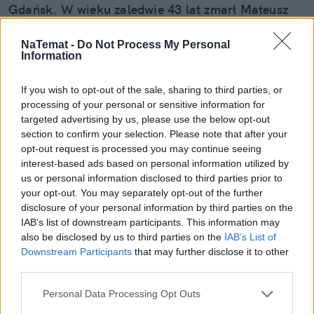
Gdańsk. W wieku zaledwie 43 lat zmarł Mateusz
Bąk, legendarny bramkarz, który wraz z Biało-
Zielonymi przebył drogę z piłkarskiej A-Klasy do
NaTemat -
Do Not Process My Personal
Information
Ekstraklasy.
If you wish to opt-out of the sale, sharing to third parties, or
processing of your personal or sensitive information for
Czytaj całość
targeted advertising by us, please use the below opt-out
section to confirm your selection. Please note that after your
opt-out request is processed you may continue seeing
interest-based ads based on personal information utilized by
REKLAMA
us or personal information disclosed to third parties prior to
your opt-out. You may separately opt-out of the further
disclosure of your personal information by third parties on the
IAB’s list of downstream participants. This information may
also be disclosed by us to third parties on the
IAB’s List of
Downstream Participants
that may further disclose it to other
third parties.
Personal Data Processing Opt Outs