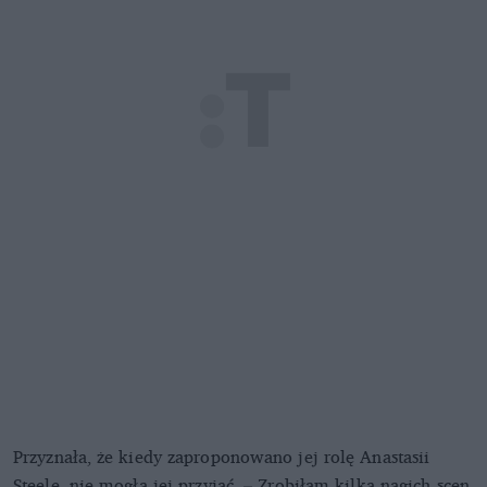
Przyznała, że kiedy zaproponowano jej rolę Anastasii
Steele, nie mogła jej przyjąć. – Zrobiłam kilka nagich scen