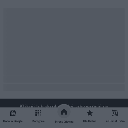
Kliknij lub skroluj dalej, aby wrócić na
stronę główną
Dodaj w Google
Kategorie
Dla Ciebie
naTemat Extra
Strona Główna