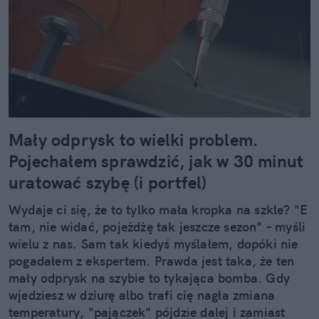
Mały odprysk to wielki problem.
Pojechałem sprawdzić, jak w 30 minut
uratować szybę (i portfel)
Wydaje ci się, że to tylko mała kropka na szkle? "E
tam, nie widać, pojeżdżę tak jeszcze sezon" – myśli
wielu z nas. Sam tak kiedyś myślałem, dopóki nie
pogadałem z ekspertem. Prawda jest taka, że ten
mały odprysk na szybie to tykająca bomba. Gdy
wjedziesz w dziurę albo trafi cię nagła zmiana
temperatury, "pajączek" pójdzie dalej i zamiast