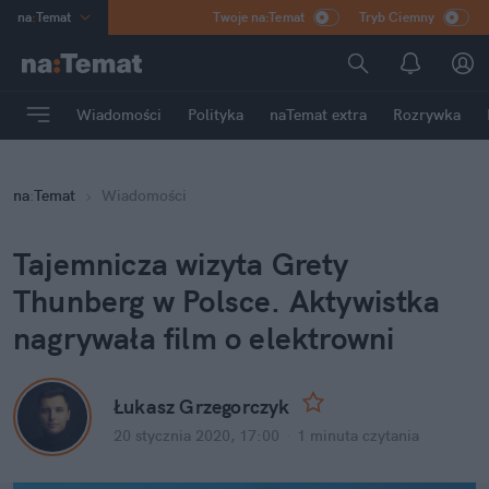
na
:
Temat
Twoje na:Temat
Tryb Ciemny
INN
:
Poland
ASZ
:
dziennik
Wiadomości
Polityka
naTemat extra
Rozrywka
mama
:
DU
dad
:
HERO
na
:
Temat
Wiadomości
Rozrywka
Tajemnicza wizyta Grety 
Thunberg w Polsce. Aktywistka 
nagrywała film o elektrowni
Łukasz Grzegorczyk
20 stycznia 2020, 17:00
·
1 minuta
 czytania