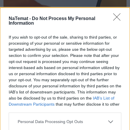
NaTemat -
Do Not Process My Personal
mObywatel z ważnym komunikatem.
Information
Zaloguj się do 5 sierpnia, potem będą
If you wish to opt-out of the sale, sharing to third parties, or
schody
processing of your personal or sensitive information for
targeted advertising by us, please use the below opt-out
Każdy użytkownik mObywatela powinien
section to confirm your selection. Please note that after your
zalogować się do aplikacji najpóźniej do 5 sierpnia
opt-out request is processed you may continue seeing
2026 roku. To obowiązkowy etap automatycznego
interest-based ads based on personal information utilized by
odnawiania certyfikatów, od których zależy
us or personal information disclosed to third parties prior to
możliwość korzystania z cyfrowych dokumentów i
your opt-out. You may separately opt-out of the further
usług. Wystarczy krótkie logowanie, by uniknąć
disclosure of your personal information by third parties on the
IAB’s list of downstream participants. This information may
późniejszej, bardziej czasochłonnej procedury
also be disclosed by us to third parties on the
IAB’s List of
ponownego potwierdzania tożsamości.
Downstream Participants
that may further disclose it to other
third parties.
Czytaj całość
Personal Data Processing Opt Outs