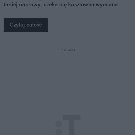
taniej naprawy, czeka cię kosztowna wymiana
szyby. Wybrałem się do serwisu Autoglass®, żeby
na własne oczy zobaczyć, jak profesjonaliści radzą
Czytaj całość
sobie z takimi uszkodzeniami.
REKLAMA