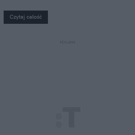
Kiedy zobaczyłem twarde dane, po prostu złapałem
się za głowę.
Czytaj całość
REKLAMA