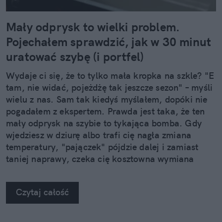
Mały odprysk to wielki problem.
Pojechałem sprawdzić, jak w 30 minut
uratować szybę (i portfel)
Wydaje ci się, że to tylko mała kropka na szkle? "E
tam, nie widać, pojeżdżę tak jeszcze sezon" – myśli
wielu z nas. Sam tak kiedyś myślałem, dopóki nie
pogadałem z ekspertem. Prawda jest taka, że ten
mały odprysk na szybie to tykająca bomba. Gdy
wjedziesz w dziurę albo trafi cię nagła zmiana
temperatury, "pajączek" pójdzie dalej i zamiast
taniej naprawy, czeka cię kosztowna wymiana
szyby. Wybrałem się do serwisu Autoglass®, żeby
na własne oczy zobaczyć, jak profesjonaliści radzą
Czytaj całość
sobie z takimi uszkodzeniami.