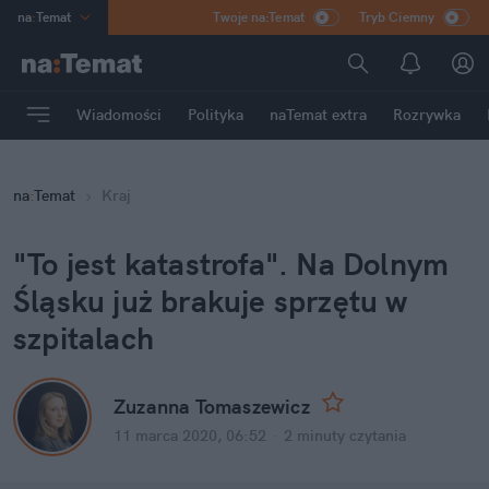
na
:
Temat
Twoje na:Temat
Tryb Ciemny
INN
:
Poland
ASZ
:
dziennik
Wiadomości
Polityka
naTemat extra
Rozrywka
mama
:
DU
dad
:
HERO
na
:
Temat
Kraj
Rozrywka
"To jest katastrofa". Na Dolnym
Śląsku już brakuje sprzętu w
szpitalach
Zuzanna Tomaszewicz
11 marca 2020, 06:52
·
2 minuty
czytania