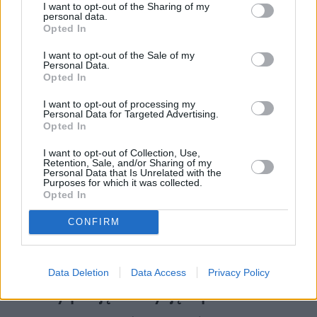
I want to opt-out of the Sharing of my
personal data.
Opted In
I want to opt-out of the Sale of my
Personal Data.
Opted In
I want to opt-out of processing my
Personal Data for Targeted Advertising.
Opted In
I want to opt-out of Collection, Use,
Retention, Sale, and/or Sharing of my
Personal Data that Is Unrelated with the
Purposes for which it was collected.
Opted In
CONFIRM
Policja w siedzibie KRS. Wcześniej
Data Deletion
Data Access
Privacy Policy
śledczy podjęli decyzję o przeszukaniu