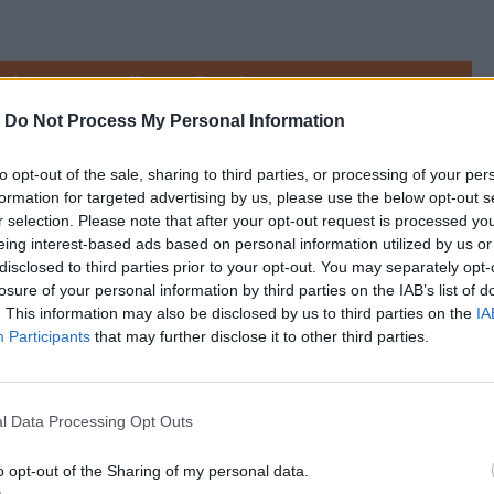
referowane medium w Google
-
Do Not Process My Personal Information
ESPONDENCYJNE, lokale wyborcze będą 
to opt-out of the sale, sharing to third parties, or processing of your per
rojektu kodeksu wyborczego. Czekają nas 
formation for targeted advertising by us, please use the below opt-out s
alski z RMF FM.
r selection. Please note that after your opt-out request is processed y
eing interest-based ads based on personal information utilized by us or
disclosed to third parties prior to your opt-out. You may separately opt-
losure of your personal information by third parties on the IAB’s list of
. This information may also be disclosed by us to third parties on the
IA
Participants
that may further disclose it to other third parties.
l Data Processing Opt Outs
o opt-out of the Sharing of my personal data.