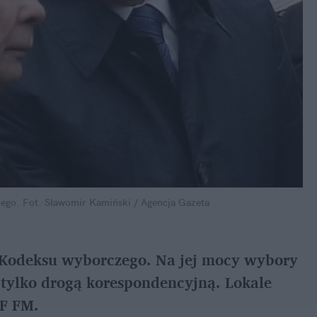
zego.
Fot. Sławomir Kamiński / Agencja Gazeta
 Kodeksu wyborczego. Na jej mocy wybory 
tylko drogą korespondencyjną. Lokale 
F FM.