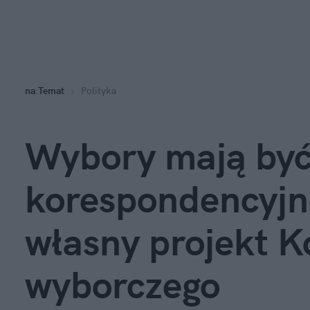
na
:
Temat
Polityka
Wybory mają być
korespondencyjne
własny projekt K
wyborczego