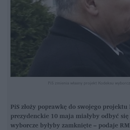
PiS zmienia własny projekt Kodeksu wyborc
PiS złoży poprawkę do swojego projektu
prezydenckie 10 maja miałyby odbyć się 
wyborcze byłyby zamknięte – podaje RM