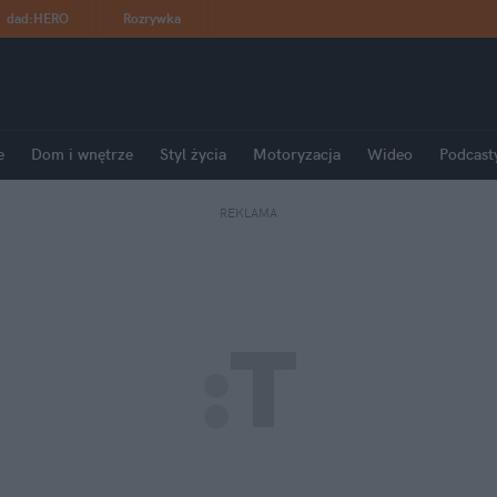
dad
:
HERO
Rozrywka
e
Dom i wnętrze
Styl życia
Motoryzacja
Wideo
Podcast
REKLAMA