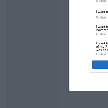
Opted 
I want t
Opted 
I want 
Advertis
Opted 
I want t
of my P
was col
Opted 