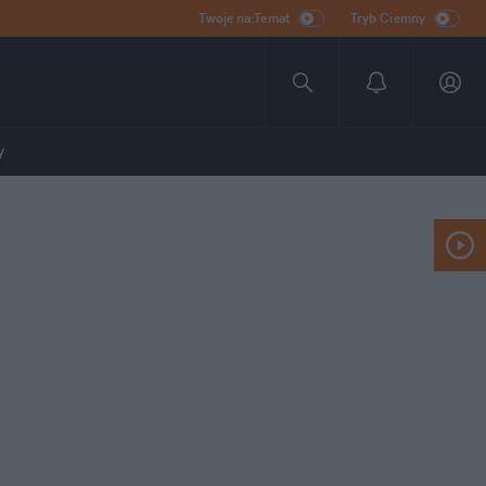
Twoje na:Temat
Tryb Ciemny
y