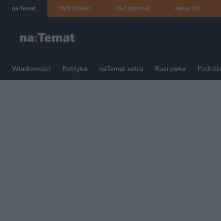
na
:
Temat
INN
:
Poland
ASZ
:
dziennik
mama
:
DU
Wiadomości
Polityka
naTemat extra
Rozrywka
Podróż