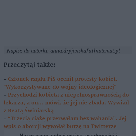
Napisz do autorki: anna.dryjanska[at]natemat.pl
Przeczytaj także:
–
Członek rządu PiS ocenił protesty kobiet.
"Wykorzystywane do wojny ideologicznej"
–
Przychodzi kobieta z niepełnosprawnością do
lekarza, a on... mówi, że jej nie zbada. Wywiad
z Beatą Świniarską
–
“Trzecią ciążę przerwałam bez wahania”. Jej
wpis o aborcji wywołał burzę na Twitterze
Nie przegap żadnej ważnej wiadomości i