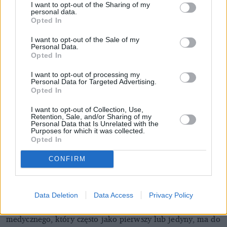
I want to opt-out of the Sharing of my
personal data.
Opted In
Skąd czerpała pani siłę podczas nieudanych
I want to opt-out of the Sale of my
Personal Data.
starań?
Opted In
Wszyscy, którzy mnie kochają starali się zawsze przy mnie
I want to opt-out of processing my
być i wspierać. Ale pizzę do szpitala najlepiej przemycają
Personal Data for Targeted Advertising.
siostry. Przy takiej pizzy dobrze jest czasem razem
Opted In
pomilczeć, a czasami dać się wygadać.
I want to opt-out of Collection, Use,
Kto w Polsce rozmawia o poronieniu? Jak pani
Retention, Sale, and/or Sharing of my
Personal Data that Is Unrelated with the
ocenia język tej debaty i czy powinno się coś w
Purposes for which it was collected.
Opted In
niej zmienić?
CONFIRM
Powstaje coraz więcej fundacji i grup specjalistów, którzy
nie tylko rozmawiają o poronieniach, ale też oferują
realną pomoc – psychologiczną, prawną. Niestety bardzo
Data Deletion
Data Access
Privacy Policy
przykry jest brak odpowiedniego przygotowania personelu
medycznego, który często jako pierwszy lub jedyny, ma do