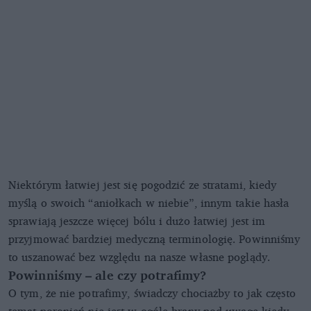
Niektórym łatwiej jest się pogodzić ze stratami, kiedy
myślą o swoich “aniołkach w niebie”, innym takie hasła
sprawiają jeszcze więcej bólu i dużo łatwiej jest im
przyjmować bardziej medyczną terminologię. Powinniśmy
to uszanować bez względu na nasze własne poglądy.
Powinniśmy – ale czy potrafimy?
O tym, że nie potrafimy, świadczy chociażby to jak często
temat poronień nie jest w ogóle brany pod uwagę kiedy