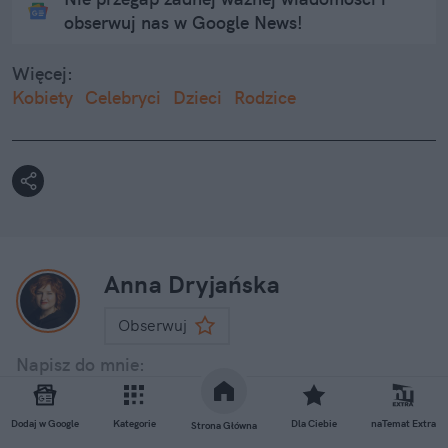
obserwuj nas w Google News!
Więcej:
Kobiety
Celebryci
Dzieci
Rodzice
Anna Dryjańska
Obserwuj
Napisz do mnie:
anna.dryjanska@natemat.pl
Dodaj w Google
Kategorie
Dla Ciebie
naTemat Extra
Strona Główna