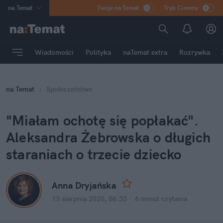
na
:
Temat
Twoje na:Temat
Tryb Ciemny
INN
:
Poland
ASZ
:
dziennik
Wiadomości
Polityka
naTemat extra
Rozrywka
mama
:
DU
dad
:
HERO
na
:
Temat
Społeczeństwo
Rozrywka
"Miałam ochotę się popłakać".
Aleksandra Żebrowska o długich
staraniach o trzecie dziecko
Anna Dryjańska
13 sierpnia 2020, 06:33
·
6 minut
czytania