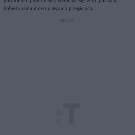
poronienia, powinniśmy wsłuchać się w to, jak dana
kobieta sama mówi o swoich przejściach.
REKLAMA