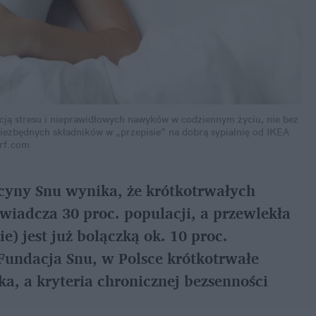
cją stresu i nieprawidłowych nawyków w codziennym życiu, nie bez
iezbędnych składników w „przepisie” na dobrą sypialnię od IKEA
rf.com
yny Snu wynika, że krótkotrwałych
iadcza 30 proc. populacji, a przewlekła
e) jest już bolączką ok. 10 proc.
Fundacja Snu, w Polsce krótkotrwałe
a, a kryteria chronicznej bezsenności