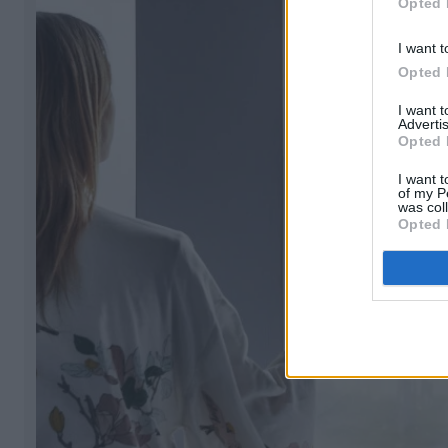
Opted 
I want t
Opted 
I want 
Advertis
Opted 
I want t
of my P
was col
Opted 