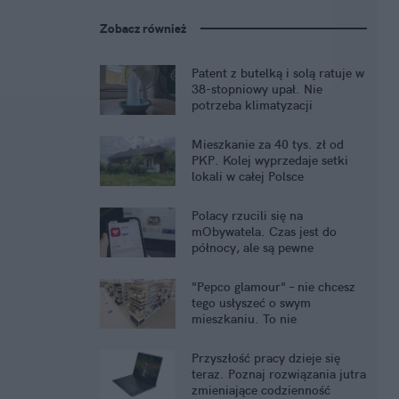
Zobacz również
Patent z butelką i solą ratuje w
38-stopniowy upał. Nie
potrzeba klimatyzacji
Mieszkanie za 40 tys. zł od
PKP. Kolej wyprzedaje setki
lokali w całej Polsce
Polacy rzucili się na
mObywatela. Czas jest do
północy, ale są pewne
problemy
"Pepco glamour" – nie chcesz
tego usłyszeć o swym
mieszkaniu. To nie
komplement
Przyszłość pracy dzieje się
teraz. Poznaj rozwiązania jutra
zmieniające codzienność