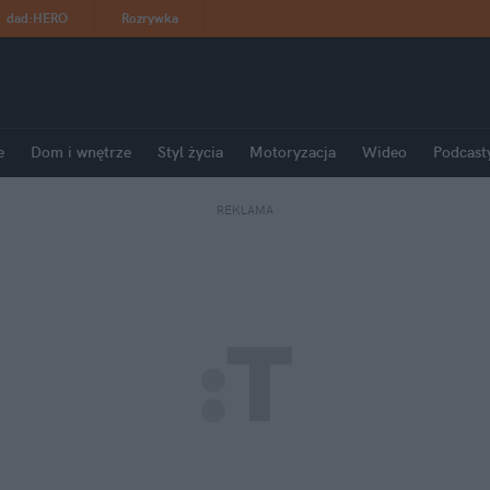
dad
:
HERO
Rozrywka
e
Dom i wnętrze
Styl życia
Motoryzacja
Wideo
Podcast
REKLAMA