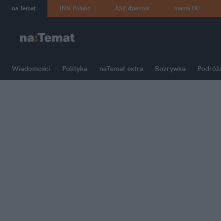
na
:
Temat
INN
:
Poland
ASZ
:
dziennik
mama
:
DU
Wiadomości
Polityka
naTemat extra
Rozrywka
Podróż