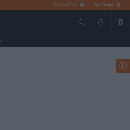
Twoje na:Temat
Tryb Ciemny
y