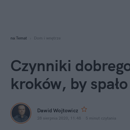
na
:
Temat
Dom i wnętrze
Czynniki dobrego
kroków, by spało 
Dawid Wojtowicz
28 sierpnia 2020, 11:48
·
5 minut
czytania