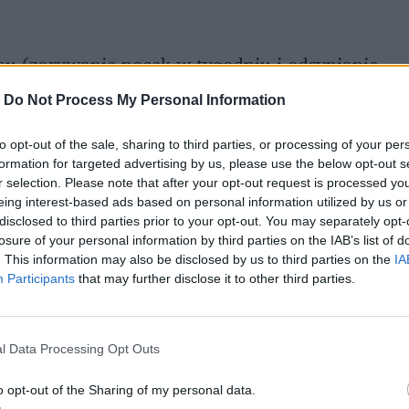
nu (zarywanie nocek w tygodniu i odsypianie
 ciągu dnia, ekspozycja na światło niebieskie
-
Do Not Process My Personal Information
edzenie przed komputerem czy smartfonem), a
czego warto zmienić ten styl życia i
to opt-out of the sale, sharing to third parties, or processing of your per
formation for targeted advertising by us, please use the below opt-out s
r selection. Please note that after your opt-out request is processed y
eing interest-based ads based on personal information utilized by us or
e pamięci i odświeżenie. To odpoczynek dla
disclosed to third parties prior to your opt-out. You may separately opt-
losure of your personal information by third parties on the IAB’s list of
zególnym uwzględnieniem mózgu i centralnego
. This information may also be disclosed by us to third parties on the
IA
Participants
that may further disclose it to other third parties.
eż do utrwalenia świeżo nabytych informacji.
 rześkimi na następny dzień. W przypadku
ie za sprawą intensywnie wydzielanego
l Data Processing Opt Outs
o opt-out of the Sharing of my personal data.