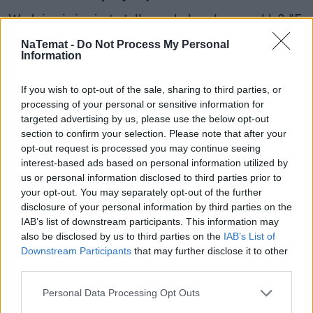
Wydaje ci się, że to tylko mała kropka na szkle? "E
tam, nie widać, pojeżdżę tak jeszcze sezon" – myśli
NaTemat -
Do Not Process My Personal
wielu z nas. Sam tak kiedyś myślałem, dopóki nie
Information
pogadałem z ekspertem. Prawda jest taka, że ten
mały odprysk na szybie to tykająca bomba. Gdy
If you wish to opt-out of the sale, sharing to third parties, or
wjedziesz w dziurę albo trafi cię nagła zmiana
processing of your personal or sensitive information for
temperatury, "pajączek" pójdzie dalej i zamiast
targeted advertising by us, please use the below opt-out
section to confirm your selection. Please note that after your
taniej naprawy, czeka cię kosztowna wymiana
opt-out request is processed you may continue seeing
szyby. Wybrałem się do serwisu Autoglass®, żeby
interest-based ads based on personal information utilized by
na własne oczy zobaczyć, jak profesjonaliści radzą
us or personal information disclosed to third parties prior to
Czytaj całość
sobie z takimi uszkodzeniami.
your opt-out. You may separately opt-out of the further
disclosure of your personal information by third parties on the
IAB’s list of downstream participants. This information may
also be disclosed by us to third parties on the
IAB’s List of
REKLAMA
Downstream Participants
that may further disclose it to other
third parties.
Personal Data Processing Opt Outs