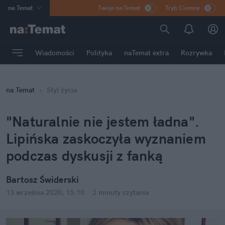
na
:
Temat
Twoje na:Temat
Tryb Ciemny
INN
:
Poland
ASZ
:
dziennik
Wiadomości
Polityka
naTemat extra
Rozrywka
mama
:
DU
dad
:
HERO
na
:
Temat
Styl życia
Rozrywka
"Naturalnie nie jestem ładna".
Lipińska zaskoczyła wyznaniem
podczas dyskusji z fanką
Bartosz Świderski
13 września 2020, 15:10
·
2 minuty
czytania