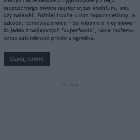
Kiedyś nasze babcie przygotowywały z tego
niepozornego owocu najróżniejsze konfitury, soki
czy nalewki. Później trochę o nim zapomnieliśmy, a
szkoda, ponieważ aronia – bo właśnie o niej mowa –
to jeden z najlepszych "superfoods", jakie możemy
sobie zafundować prosto z ogródka.
Czytaj całość
REKLAMA