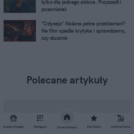
tylko dla jednego aktora. Przyszedł i
pozamiatał
"Odyseja" Nolana pełna przekłamań?
Na film spadła krytyka i sprawdzamy,
czy słusznie
Polecane artykuły
Dodaj w Google
Kategorie
Dla Ciebie
naTemat Extra
Strona Główna