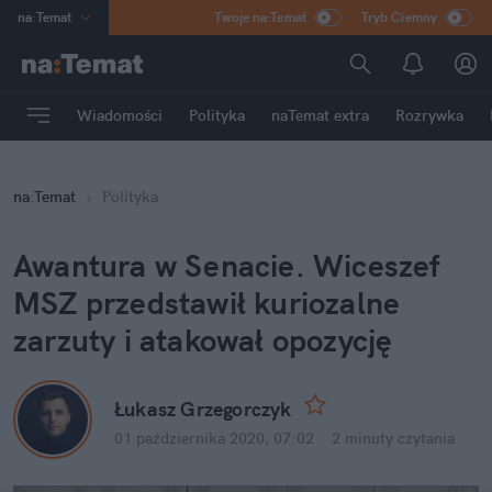
na
:
Temat
Twoje na:Temat
Tryb Ciemny
INN
:
Poland
ASZ
:
dziennik
Wiadomości
Polityka
naTemat extra
Rozrywka
mama
:
DU
dad
:
HERO
na
:
Temat
Polityka
Rozrywka
Awantura w Senacie. Wiceszef 
MSZ przedstawił kuriozalne 
zarzuty i atakował opozycję
Łukasz Grzegorczyk
01 października 2020, 07:02
·
2 minuty
 czytania