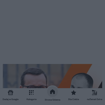
Dodaj w Google
Kategorie
Dla Ciebie
naTemat Extra
Strona Główna