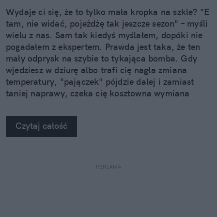
Wydaje ci się, że to tylko mała kropka na szkle? "E
tam, nie widać, pojeżdżę tak jeszcze sezon" – myśli
wielu z nas. Sam tak kiedyś myślałem, dopóki nie
pogadałem z ekspertem. Prawda jest taka, że ten
mały odprysk na szybie to tykająca bomba. Gdy
wjedziesz w dziurę albo trafi cię nagła zmiana
temperatury, "pajączek" pójdzie dalej i zamiast
taniej naprawy, czeka cię kosztowna wymiana
szyby. Wybrałem się do serwisu Autoglass®, żeby
na własne oczy zobaczyć, jak profesjonaliści radzą
Czytaj całość
sobie z takimi uszkodzeniami.
REKLAMA