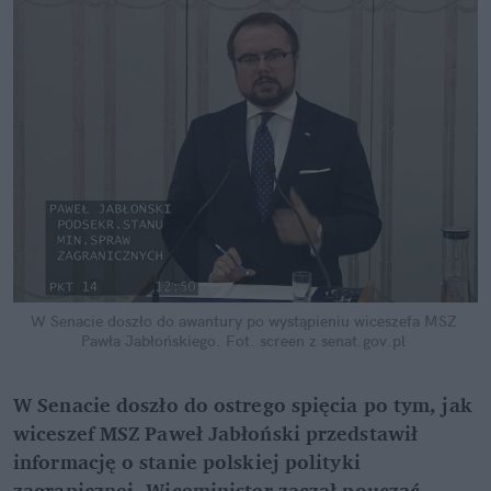
W Senacie doszło do awantury po wystąpieniu wiceszefa MSZ 
Pawła Jabłońskiego.
Fot. screen z senat.gov.pl
W Senacie doszło do ostrego spięcia po tym, jak 
wiceszef MSZ Paweł Jabłoński przedstawił 
informację o stanie polskiej polityki 
zagranicznej. Wiceminister zaczął pouczać 