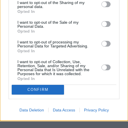
I want to opt-out of the Sharing of my
personal data.
Dlaczego 68 tysięcy części dziennie ma
Opted In
znaczenie? To gwarancja spokojnej
I want to opt-out of the Sale of my
Personal Data.
eksploatacji auta Grupy Volkswagen
Opted In
Znasz to uczucie, kiedy oddajesz auto do
I want to opt-out of processing my
Personal Data for Targeted Advertising.
mechanika, a on ze stoickim spokojem, rzuca:
Opted In
"Panie, czekamy na części, może będą w czwartek,
a może po niedzieli". I w tym momencie człowieka
I want to opt-out of Collection, Use,
Retention, Sale, and/or Sharing of my
coś trafia. Dlatego postanowiłem wejść za kulisy i
Personal Data that Is Unrelated with the
sprawdzić, jak to robią najwięksi gracze na rynku.
Purposes for which it was collected.
Opted In
Chciałem zrozumieć, co tak naprawdę oddziela
prawdziwą klasę premium od całej reszty stawki.
CONFIRM
Kiedy zobaczyłem twarde dane, po prostu złapałem
się za głowę.
Czytaj całość
Data Deletion
Data Access
Privacy Policy