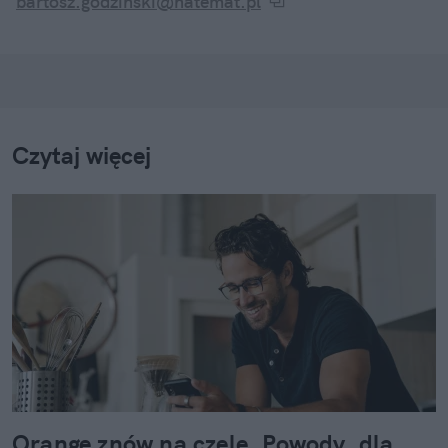
tym, by moje artykuły były praktyczne, rzetelne i
bartosz.godzinski@natemat.pl
coś faktycznie wnosiły do życia... lub chociaż stały
się ciekawą anegdotką przydatną w rozmowach ze
znajomymi
Czytaj więcej
Orange znów na czele. Powody, dla