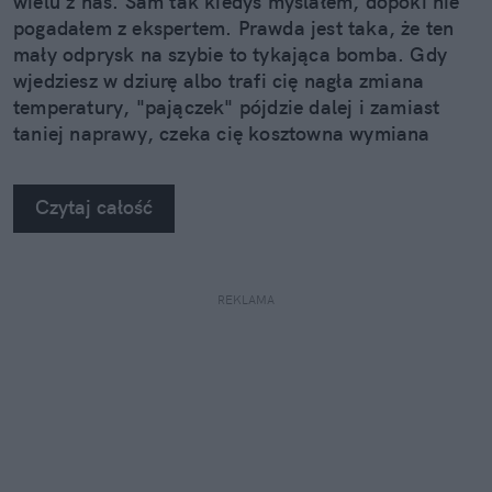
wielu z nas. Sam tak kiedyś myślałem, dopóki nie
pogadałem z ekspertem. Prawda jest taka, że ten
mały odprysk na szybie to tykająca bomba. Gdy
wjedziesz w dziurę albo trafi cię nagła zmiana
temperatury, "pajączek" pójdzie dalej i zamiast
taniej naprawy, czeka cię kosztowna wymiana
szyby. Wybrałem się do serwisu Autoglass®, żeby
na własne oczy zobaczyć, jak profesjonaliści radzą
Czytaj całość
sobie z takimi uszkodzeniami.
REKLAMA