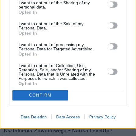
I want to opt-out of the Sharing of my
personal data.
Opted In
I want to opt-out of the Sale of my
Personal Data.
Opted In
I want to opt-out of processing my
Personal Data for Targeted Advertising.
Opted In
Nowe kompetencje kluczem do
rozwoju kariery. Czas na Naukę
I want to opt-out of Collection, Use,
Retention, Sale, and/or Sharing of my
LevelUp!
Personal Data that Is Unrelated with the
Purposes for which it was collected.
Opted In
Nowe technologie, sztuczna inteligencja, trudne do
spełnienia wymagania zawodowe… Współczesny
CONFIRM
rynek pracy spokojnie może zostać porównany do
niemałego rollercoastera. Jak za nim nadążyć? W
jaki sposób pozostać w przysłowiowej „grze” i jak
Data Deletion
Data Access
Privacy Policy
pomoże Ci w tym kampania Wyższej Szkoły
Kształcenia Zawodowego – Nauka LevelUp?