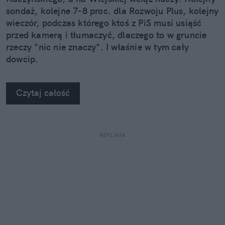
sondaż, kolejne 7-8 proc. dla Rozwoju Plus, kolejny
wieczór, podczas którego ktoś z PiS musi usiąść
przed kamerą i tłumaczyć, dlaczego to w gruncie
rzeczy "nic nie znaczy". I właśnie w tym cały
dowcip.
Czytaj całość
REKLAMA