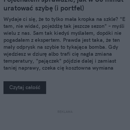
uratować szybę (i portfel)
Wydaje ci się, że to tylko mała kropka na szkle? "E
tam, nie widać, pojeżdżę tak jeszcze sezon" – myśli
wielu z nas. Sam tak kiedyś myślałem, dopóki nie
pogadałem z ekspertem. Prawda jest taka, że ten
mały odprysk na szybie to tykająca bomba. Gdy
wjedziesz w dziurę albo trafi cię nagła zmiana
temperatury, "pajączek" pójdzie dalej i zamiast
taniej naprawy, czeka cię kosztowna wymiana
szyby. Wybrałem się do serwisu Autoglass®, żeby
na własne oczy zobaczyć, jak profesjonaliści radzą
Czytaj całość
sobie z takimi uszkodzeniami.
REKLAMA