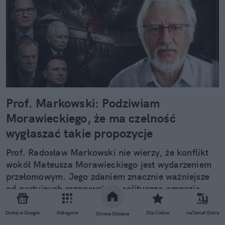
Prof. Markowski: Podziwiam
Morawieckiego, że ma czelność
wygłaszać takie propozycje
Prof. Radosław Markowski nie wierzy, że konflikt
wokół Mateusza Morawieckiego jest wydarzeniem
przełomowym. Jego zdaniem znacznie ważniejsze
od partyjnych rozgrywek są polityczna amnezja
wyborców, degradacja debaty publicznej i rosnąca
niechęć do mierzenia się ze skomplikowaną
Dodaj w Google
Kategorie
Dla Ciebie
naTemat Extra
Strona Główna
rzeczywistością.