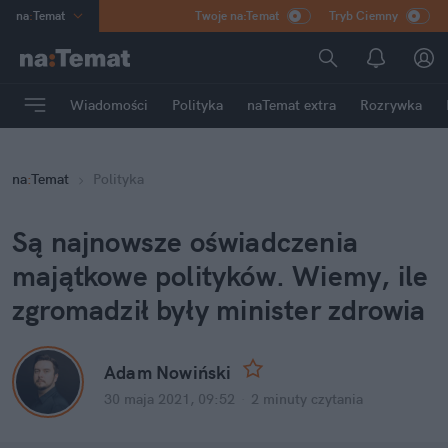
na
:
Temat
Twoje na:Temat
Tryb Ciemny
INN
:
Poland
ASZ
:
dziennik
Wiadomości
Polityka
naTemat extra
Rozrywka
mama
:
DU
dad
:
HERO
na
:
Temat
Polityka
Rozrywka
Są najnowsze oświadczenia
majątkowe polityków. Wiemy, ile
zgromadził były minister zdrowia
Adam Nowiński
30 maja 2021, 09:52
·
2 minuty
czytania