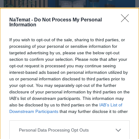
NaTemat -
Do Not Process My Personal
Information
Siemens EQ600 iAroma. Jeden
If you wish to opt-out of the sale, sharing to third parties, or
ekspres, wiele sposobów na idealną
processing of your personal or sensitive information for
kawę
targeted advertising by us, please use the below opt-out
section to confirm your selection. Please note that after your
Siemens EQ600 iAroma to model zaprojektowany
opt-out request is processed you may continue seeing
właśnie z myślą o różnorodności. Urządzenie
interest-based ads based on personal information utilized by
pozwala przygotować klasyczne espresso, kawy
us or personal information disclosed to third parties prior to
mleczne, większe porcje kawy na wynos, a także
your opt-out. You may separately opt-out of the further
disclosure of your personal information by third parties on the
kilka filiżanek jednocześnie. Wszystko przy
IAB’s list of downstream participants. This information may
zachowaniu intuicyjnej obsługi oraz szerokich
also be disclosed by us to third parties on the
IAB’s List of
możliwości personalizacji napojów.
Downstream Participants
that may further disclose it to other
third parties.
Czytaj całość
Personal Data Processing Opt Outs