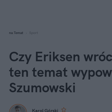
na
:
Temat
Sport
Czy Eriksen wróc
ten temat wypowie
Szumowski
Karol Górski