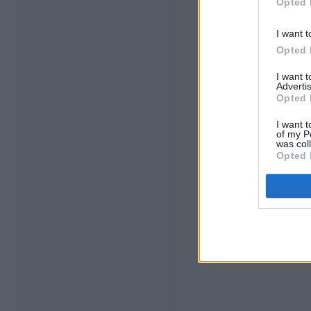
Opted 
I want t
Opted 
I want 
Advertis
Opted 
I want t
of my P
was col
Opted 