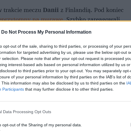
 w trakcie meczu
Danii
z Finlandią. Pod koniec
ieprzytomny na murawę
. Szybko zareagowali
zy nim medycy. W pewnym momencie podjęto
-
Do Not Process My Personal Information
ać stan piłkarza.
to opt-out of the sale, sharing to third parties, or processing of your per
formation for targeted advertising by us, please use the below opt-out s
r selection. Please note that after your opt-out request is processed y
eing interest-based ads based on personal information utilized by us or
disclosed to third parties prior to your opt-out. You may separately opt-
losure of your personal information by third parties on the IAB’s list of
. This information may also be disclosed by us to third parties on the
IA
Participants
that may further disclose it to other third parties.
l Data Processing Opt Outs
o opt-out of the Sharing of my personal data.