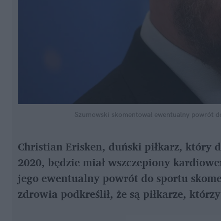
Szumowski skomentował ewentualny powrót do
Christian Erisken, duński piłkarz, który
2020, będzie miał wszczepiony kardiower
jego ewentualny powrót do sportu skome
zdrowia podkreślił, że są piłkarze, którz