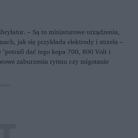
ibrylator. – Są to miniaturowe urządzenia,
ach, jak się przykłada elektrody i strzela –
"potrafi dać tego kopa 700, 800 Volt i
orowe zaburzenia rytmu czy migotanie
KLAMA