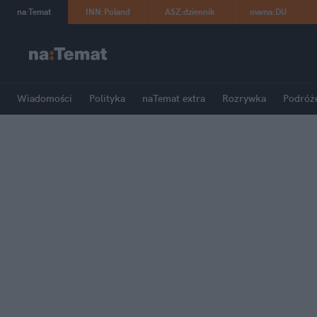
na
:
Temat
INN
:
Poland
ASZ
:
dziennik
mama
:
DU
Wiadomości
Polityka
naTemat extra
Rozrywka
Podróż