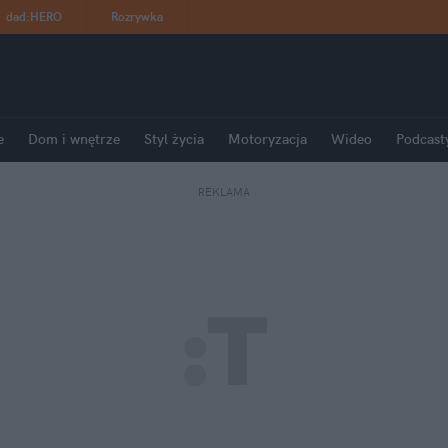
dad
:
HERO
Rozrywka
e
Dom i wnętrze
Styl życia
Motoryzacja
Wideo
Podcast
REKLAMA