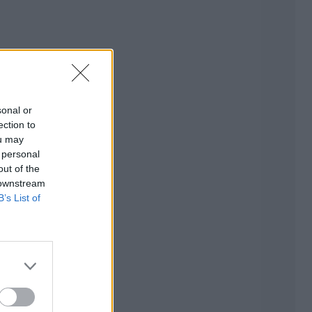
sonal or
ection to
ou may
 personal
out of the
 downstream
B’s List of