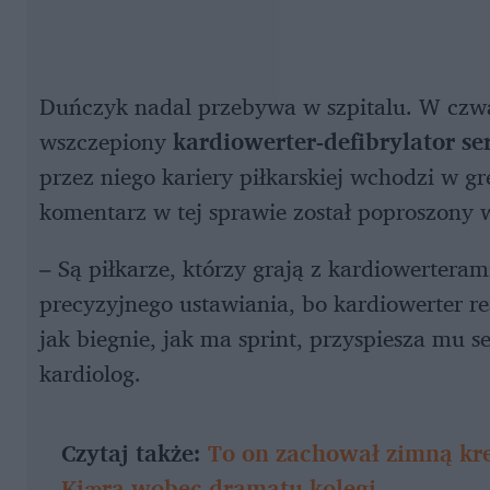
Duńczyk nadal przebywa w szpitalu. W czwa
wszczepiony
kardiowerter-defibrylator se
przez niego kariery piłkarskiej wchodzi w gr
komentarz w tej sprawie został poproszony 
– Są piłkarze, którzy grają z kardiowertera
precyzyjnego ustawiania, bo kardiowerter rea
jak biegnie, jak ma sprint, przyspiesza mu se
kardiolog.
Czytaj także:
To on zachował zimną kr
Kjæra wobec dramatu kolegi