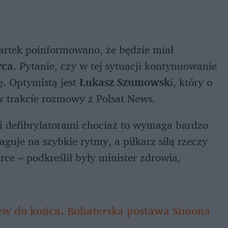
rtek poinformowano, że będzie miał
rca
. Pytanie, czy w tej sytuacji kontynuowanie
ę. Optymistą jest
Łukasz Szumowsk
i, który o
w trakcie rozmowy z Polsat News.
mi defibrylatorami chociaż to wymaga bardzo
guje na szybkie rytmy, a piłkarz siłą rzeczy
rce – podkreślił były minister zdrowia,
ew do końca. Bohaterska postawa Simona