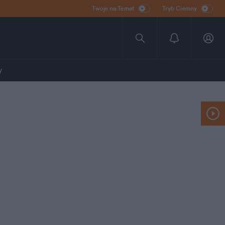
Twoje na:Temat
Tryb Ciemny
y