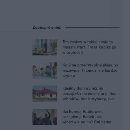
Zobacz również
Ten zestaw w takiej cenie to
mus na start. Teraz kupisz go
w promocji
Kolejna przedszkolna plaga po
wszawicy. Przenosi się bardzo
szybko
Idealny dom 63 m2 na
początek i na emeryturę. Bez
schodów, bez korytarzy, bez...
kredytu
Bartłomiej Kubkowski
przepłynął Bałtyk, ale
właściwie po co? Cel nader
szczytny