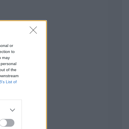
sonal or
ection to
ou may
 personal
out of the
 downstream
B’s List of