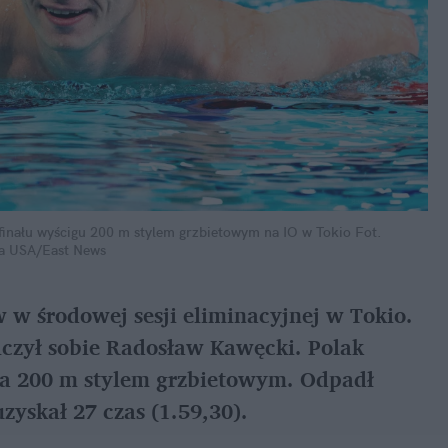
inału wyścigu 200 m stylem grzbietowym na IO w Tokio
Fot.
pa USA/East News
 w środowej sesji eliminacyjnej w Tokio.
czył sobie Radosław Kawęcki. Polak
) na 200 m stylem grzbietowym. Odpadł
zyskał 27 czas (1.59,30).