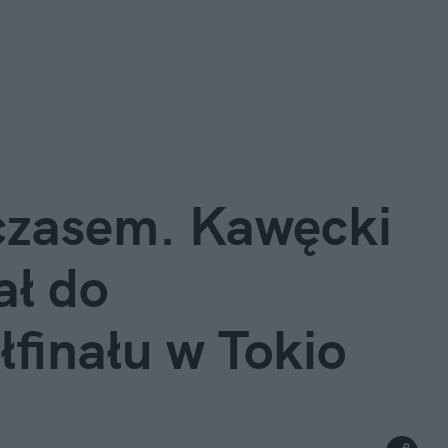
 czasem. Kawęcki
ł do
finału w Tokio