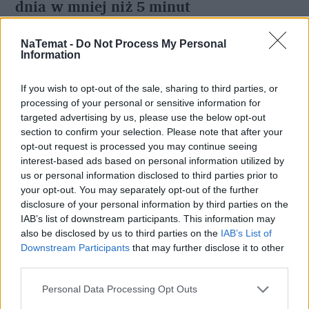
dnia w mniej niż 5 minut
NaTemat -
Do Not Process My Personal
Information
If you wish to opt-out of the sale, sharing to third parties, or
processing of your personal or sensitive information for
targeted advertising by us, please use the below opt-out
section to confirm your selection. Please note that after your
opt-out request is processed you may continue seeing
interest-based ads based on personal information utilized by
us or personal information disclosed to third parties prior to
your opt-out. You may separately opt-out of the further
disclosure of your personal information by third parties on the
Nie przegap żadnej ważnej wiadomości i
IAB’s list of downstream participants. This information may
obserwuj nas w Google News!
also be disclosed by us to third parties on the
IAB’s List of
Downstream Participants
that may further disclose it to other
third parties.
Więcej:
Lekkoatletyka
Siatkówka
Pływanie
Personal Data Processing Opt Outs
Igrzyska olimpijskie
Tokio 2020