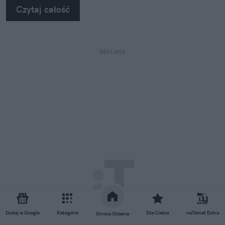
Czytaj całość
REKLAMA
Dodaj w Google
Kategorie
Dla Ciebie
naTemat Extra
Strona Główna