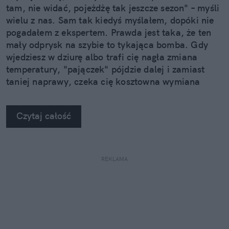
tam, nie widać, pojeżdżę tak jeszcze sezon" – myśli
wielu z nas. Sam tak kiedyś myślałem, dopóki nie
pogadałem z ekspertem. Prawda jest taka, że ten
mały odprysk na szybie to tykająca bomba. Gdy
wjedziesz w dziurę albo trafi cię nagła zmiana
temperatury, "pajączek" pójdzie dalej i zamiast
taniej naprawy, czeka cię kosztowna wymiana
szyby. Wybrałem się do serwisu Autoglass®, żeby
na własne oczy zobaczyć, jak profesjonaliści radzą
Czytaj całość
sobie z takimi uszkodzeniami.
REKLAMA