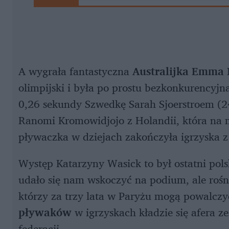
A wygrała fantastyczna
Australijka Emma
olimpijski i była po prostu bezkonkurencyjn
0,26 sekundy Szwedkę Sarah Sjoerstroem (2
Ranomi Kromowidjojo z Holandii, która na 
pływaczka w dziejach zakończyła igrzyska z 
Występ Katarzyny Wasick to był ostatni polsk
udało się nam wskoczyć na podium, ale roś
którzy za trzy lata w Paryżu mogą powalczy
pływaków
w igrzyskach kładzie się afera ze
federacji.