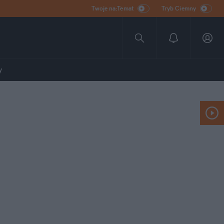
Twoje na:Temat
Tryb Ciemny
y