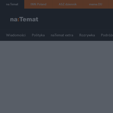
na
:
Temat
INN
:
Poland
ASZ
:
dziennik
mama
:
DU
Wiadomości
Polityka
naTemat extra
Rozrywka
Podróż