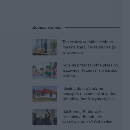
Zobacz również
Ten zestaw w takiej cenie to
mus na start. Teraz kupisz go
w promocji
Kolejna przedszkolna plaga po
wszawicy. Przenosi się bardzo
szybko
Idealny dom 63 m2 na
początek i na emeryturę. Bez
schodów, bez korytarzy, bez...
kredytu
Bartłomiej Kubkowski
przepłynął Bałtyk, ale
właściwie po co? Cel nader
szczytny