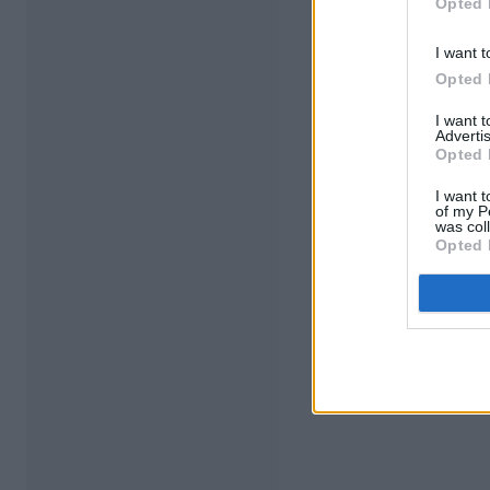
Opted 
I want t
Opted 
I want 
Advertis
Opted 
I want t
of my P
was col
Opted 