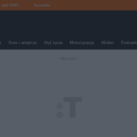
dad
:
HERO
Rozrywka
e
Dom i wnętrze
Styl życia
Motoryzacja
Wideo
Podcast
REKLAMA