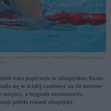
okio
Fot. PAWEL RELIKOWSKI / POLSKA PRESS/Polska Press/East
ews
2008 roku popłynęła w olimpijskim finale.
zła się w ścisłej czołówce na 50 metrów
e miejsce, a wygrała niesamowita
azji pobiła rekord olimpijski.