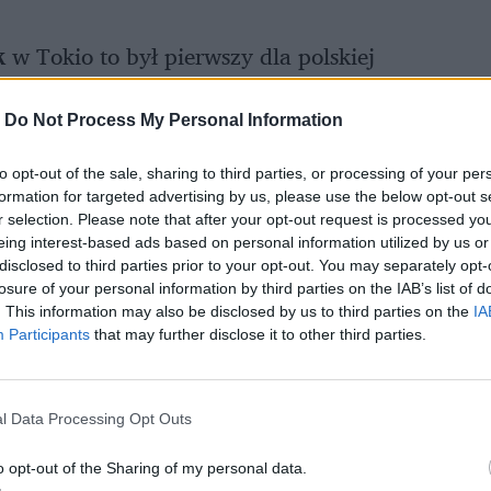
k
w Tokio to był pierwszy dla polskiej
arazem 40. dla polskiego pływania podczas
. Polka nie była faworytką, ale po cichu
-
Do Not Process My Personal Information
to opt-out of the sale, sharing to third parties, or processing of your per
formation for targeted advertising by us, please use the below opt-out s
r selection. Please note that after your opt-out request is processed y
eing interest-based ads based on personal information utilized by us or
disclosed to third parties prior to your opt-out. You may separately opt-
losure of your personal information by third parties on the IAB’s list of
. This information may also be disclosed by us to third parties on the
IA
Participants
that may further disclose it to other third parties.
l Data Processing Opt Outs
o opt-out of the Sharing of my personal data.