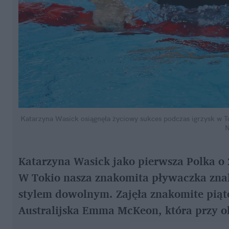
Katarzyna Wasick osiągnęła życiowy sukces podczas igrzysk w T
N
Katarzyna Wasick jako pierwsza Polka o 
W Tokio nasza znakomita pływaczka znala
stylem dowolnym. Zajęła znakomite piąt
Australijska Emma McKeon, która przy ok