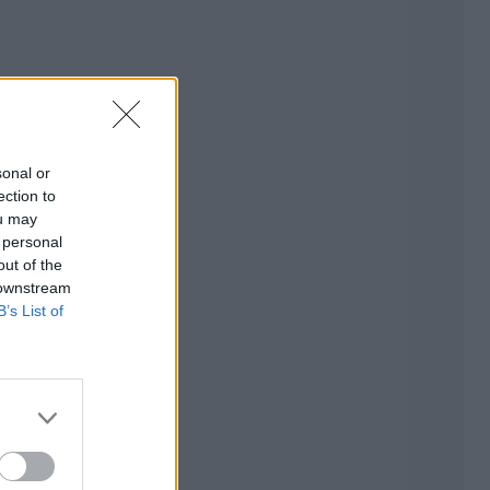
sonal or
ection to
ou may
 personal
out of the
 downstream
B’s List of