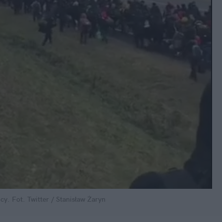
icy.
Fot. Twitter / Stanisław Żaryn