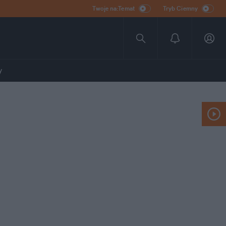
Twoje na:Temat
Tryb Ciemny
y