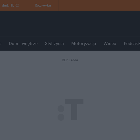
dad
:
HERO
Rozrywka
e
Dom i wnętrze
Styl życia
Motoryzacja
Wideo
Podcast
REKLAMA