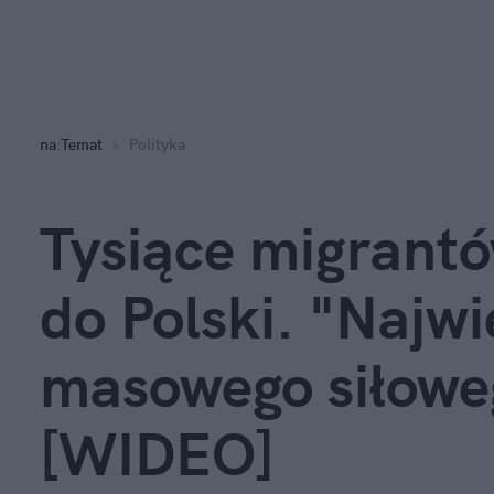
na
:
Temat
Polityka
Tysiące migrant
do Polski. "Najw
masowego siłowe
[WIDEO]