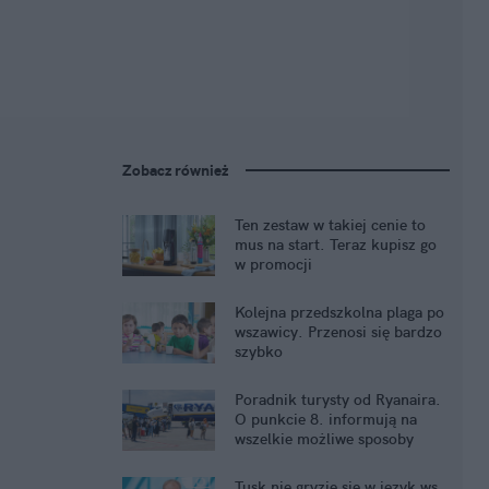
Zobacz również
Ten zestaw w takiej cenie to
mus na start. Teraz kupisz go
w promocji
Kolejna przedszkolna plaga po
wszawicy. Przenosi się bardzo
szybko
Poradnik turysty od Ryanaira.
O punkcie 8. informują na
wszelkie możliwe sposoby
Tusk nie gryzie się w język ws.