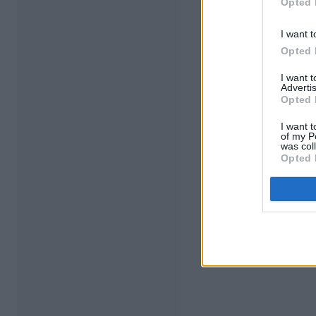
Opted 
I want t
Opted 
I want 
Advertis
Opted 
I want t
of my P
was col
Opted 