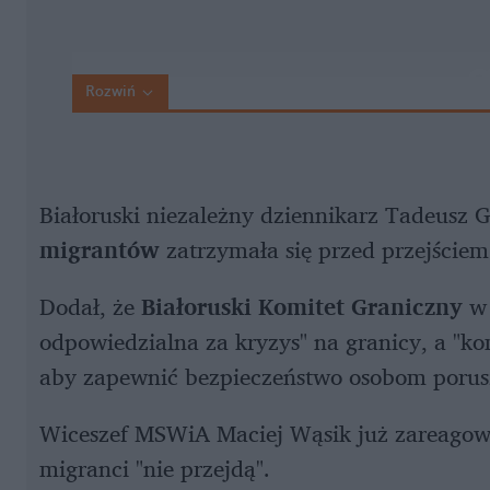
Rozwiń
Białoruski niezależny dziennikarz Tadeusz G
migrantów
zatrzymała się przed przejście
Dodał, że
Białoruski Komitet Graniczny
w 
odpowiedzialna za kryzys" na granicy, a "ko
aby zapewnić bezpieczeństwo osobom porusz
Wiceszef MSWiA Maciej Wąsik już zareagowa
migranci "nie przejdą".