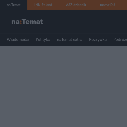
na
:
Temat
INN
:
Poland
ASZ
:
dziennik
mama
:
DU
Wiadomości
Polityka
naTemat extra
Rozrywka
Podróż