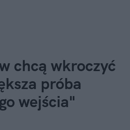
ów chcą wkroczyć
iększa próba
go wejścia"