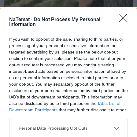
NaTemat -
Do Not Process My Personal
Information
If you wish to opt-out of the sale, sharing to third parties, or
processing of your personal or sensitive information for
targeted advertising by us, please use the below opt-out
Skóra po wakacjach woła o
section to confirm your selection. Please note that after your
opt-out request is processed you may continue seeing
regenerację. 5 kroków, które zwrócą jej
interest-based ads based on personal information utilized by
blask i komfort
us or personal information disclosed to third parties prior to
your opt-out. You may separately opt-out of the further
Lato rozpieszcza ciepłymi dniami, długimi
disclosure of your personal information by third parties on the
wieczorami i wakacyjnymi wyjazdami, ale nasza
IAB’s list of downstream participants. This information may
also be disclosed by us to third parties on the
IAB’s List of
skóra ma na ten temat zupełnie inne zdanie.
Downstream Participants
that may further disclose it to other
Złocista opalenizna dodaje jej uroku, ale tygodnie
third parties.
spędzone na słońcu, w klimatyzowanych
pomieszczeniach, w słonej wodzie czy w podróży
Personal Data Processing Opt Outs
mogą odbić się na jej kondycji. Dlatego po