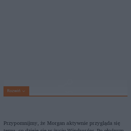
Rozwiń
Przypomnijmy, że Morgan aktywnie przygląda się
temu, co dzieje się w życiu Windsorów. Po głośnym