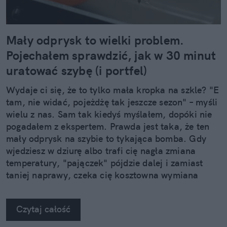
Mały odprysk to wielki problem.
Pojechałem sprawdzić, jak w 30 minut
uratować szybę (i portfel)
Wydaje ci się, że to tylko mała kropka na szkle? "E
tam, nie widać, pojeżdżę tak jeszcze sezon" – myśli
wielu z nas. Sam tak kiedyś myślałem, dopóki nie
pogadałem z ekspertem. Prawda jest taka, że ten
mały odprysk na szybie to tykająca bomba. Gdy
wjedziesz w dziurę albo trafi cię nagła zmiana
temperatury, "pajączek" pójdzie dalej i zamiast
taniej naprawy, czeka cię kosztowna wymiana
szyby. Wybrałem się do serwisu Autoglass®, żeby
na własne oczy zobaczyć, jak profesjonaliści radzą
Czytaj całość
sobie z takimi uszkodzeniami.