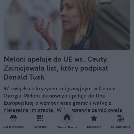
Meloni apeluje do UE ws. Ceuty.
Zainicjowała list, który podpisał
Donald Tusk
W związku z kryzysem migracyjnym w Ceucie
Giorgia Meloni stanowczo apeluje do Unii
Europejskiej o wzmocnienie granic i walkę z
nielegalną imigracją. W tej sprawie zainicjowała
list do szefów instytucji unijnych, który podpisało
22 przywódców państw, także Donald Tusk.
Dodaj w Google
Kategorie
Dla Ciebie
naTemat Extra
Strona Główna