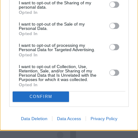
I want to opt-out of the Sharing of my
wakacjach warto postawić na pielęgnację, która
personal data.
nie kończy się na samym nawilżeniu. Sprawdzamy,
Opted In
jak pięć kosmetyków z linii Neuro Adapt marki
Czytaj całość
I want to opt-out of the Sale of my
Clochee może pomóc skórze odzyskać równowagę.
Personal Data.
Opted In
I want to opt-out of processing my
Personal Data for Targeted Advertising.
REKLAMA
Opted In
I want to opt-out of Collection, Use,
Retention, Sale, and/or Sharing of my
Personal Data that Is Unrelated with the
Purposes for which it was collected.
Opted In
CONFIRM
Data Deletion
Data Access
Privacy Policy