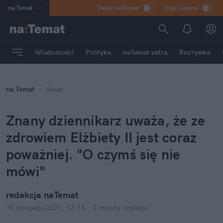
na
:
Temat
Twoje na:Temat
Tryb Ciemny
INN
:
Poland
ASZ
:
dziennik
Wiadomości
Polityka
naTemat extra
Rozrywka
mama
:
DU
dad
:
HERO
na
:
Temat
Świat
Rozrywka
Znany dziennikarz uważa, że ze
zdrowiem Elżbiety II jest coraz
poważniej. "O czymś się nie
mówi"
redakcja naTemat
15 listopada 2021, 17:14
·
2 minuty
czytania