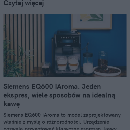
Czytaj więcej
obejmuje zarówno Bergmana, jak i kiczowate filmy
klasy B. Po godzinach piszę artykuły naukowe o
horrorach, które czasem nawet ktoś czyta.
Siemens EQ600 iAroma. Jeden
ekspres, wiele sposobów na idealną
kawę
Siemens EQ600 iAroma to model zaprojektowany
właśnie z myślą o różnorodności. Urządzenie
pozwala przygotować klasyczne espresso, kawy