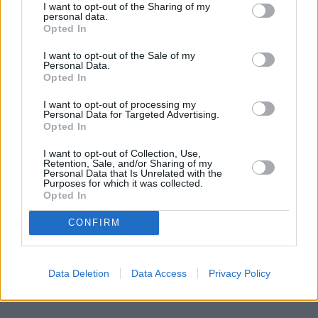
I want to opt-out of the Sharing of my
na własne oczy zobaczyć, jak profesjonaliści radzą
personal data.
Czytaj całość
Opted In
sobie z takimi uszkodzeniami.
I want to opt-out of the Sale of my
Personal Data.
Opted In
REKLAMA
I want to opt-out of processing my
Personal Data for Targeted Advertising.
Opted In
I want to opt-out of Collection, Use,
Retention, Sale, and/or Sharing of my
Personal Data that Is Unrelated with the
Purposes for which it was collected.
Opted In
CONFIRM
Data Deletion
Data Access
Privacy Policy