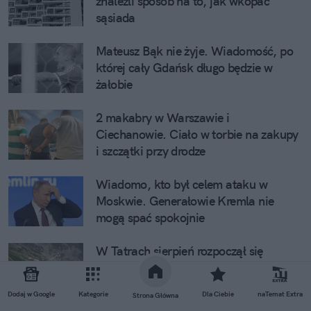
znaleźli sposób na to, jak wkopać
sąsiada
Mateusz Bąk nie żyje. Wiadomość, po
której cały Gdańsk długo będzie w
żałobie
2 makabry w Warszawie i
Ciechanowie. Ciało w torbie na zakupy
i szczątki przy drodze
Wiadomo, kto był celem ataku w
Moskwie. Generałowie Kremla nie
mogą spać spokojnie
W Tatrach sierpień rozpoczął się
tragicznie. Trzy wypadki, trzy osoby nie
żyją
Dodaj w Google
Kategorie
Dla Ciebie
naTemat Extra
Strona Główna