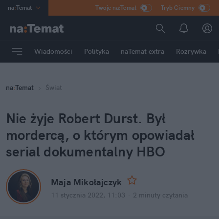
na
:
Temat
Twoje na:Temat
Tryb Ciemny
INN
:
Poland
ASZ
:
dziennik
Wiadomości
Polityka
naTemat extra
Rozrywka
mama
:
DU
dad
:
HERO
na
:
Temat
Świat
Rozrywka
Nie żyje Robert Durst. Był
mordercą, o którym opowiadał
serial dokumentalny HBO
Maja Mikołajczyk
11 stycznia 2022, 11:03
·
2 minuty
czytania