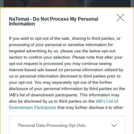
NaTemat -
Do Not Process My Personal
Information
If you wish to opt-out of the sale, sharing to third parties, or
processing of your personal or sensitive information for
Mały odprysk to wielki problem.
targeted advertising by us, please use the below opt-out
Pojechałem sprawdzić, jak w 30 minut
section to confirm your selection. Please note that after your
uratować szybę (i portfel)
opt-out request is processed you may continue seeing
interest-based ads based on personal information utilized by
Wydaje ci się, że to tylko mała kropka na szkle? "E
us or personal information disclosed to third parties prior to
your opt-out. You may separately opt-out of the further
tam, nie widać, pojeżdżę tak jeszcze sezon" – myśli
disclosure of your personal information by third parties on the
wielu z nas. Sam tak kiedyś myślałem, dopóki nie
IAB’s list of downstream participants. This information may
pogadałem z ekspertem. Prawda jest taka, że ten
also be disclosed by us to third parties on the
IAB’s List of
mały odprysk na szybie to tykająca bomba. Gdy
Downstream Participants
that may further disclose it to other
wjedziesz w dziurę albo trafi cię nagła zmiana
third parties.
temperatury, "pajączek" pójdzie dalej i zamiast
Personal Data Processing Opt Outs
taniej naprawy, czeka cię kosztowna wymiana
szyby. Wybrałem się do serwisu Autoglass®, żeby