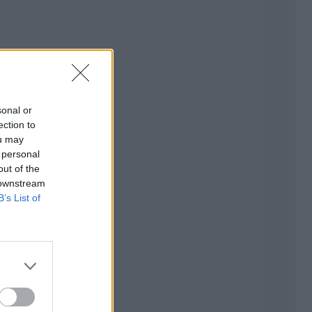
sonal or
ection to
ou may
 personal
out of the
 downstream
B’s List of