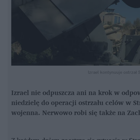
Izrael kontynuuje ostrzał 
Izrael nie odpuszcza ani na krok w odp
niedzielę do operacji ostrzału celów w S
wojenna. Nerwowo robi się także na Za
Z każdym dniem zaostrza się sytuacja w Stre