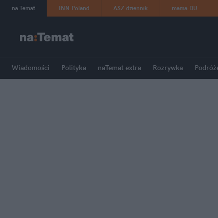
na
:
Temat
INN
:
Poland
ASZ
:
dziennik
mama
:
DU
Wiadomości
Polityka
naTemat extra
Rozrywka
Podróż