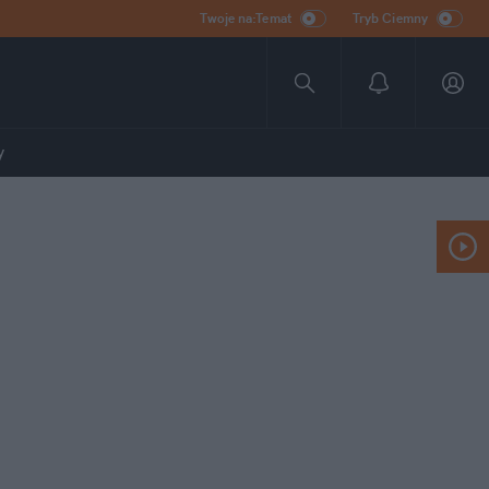
Twoje na:Temat
Tryb Ciemny
y