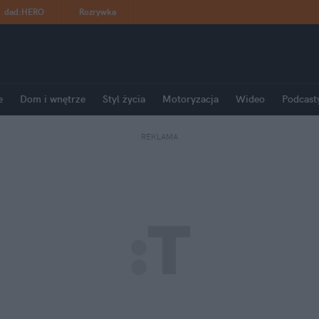
dad
:
HERO
Rozrywka
e
Dom i wnętrze
Styl życia
Motoryzacja
Wideo
Podcast
REKLAMA