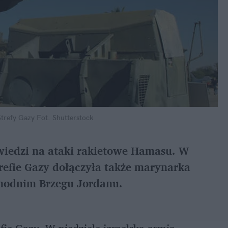
Strefy Gazy
Fot. Shutterstock
owiedzi na ataki rakietowe Hamasu. W
trefie Gazy dołączyła także marynarka
chodnim Brzegu Jordanu.
fie Gazy. W niedzielę izraelska armia