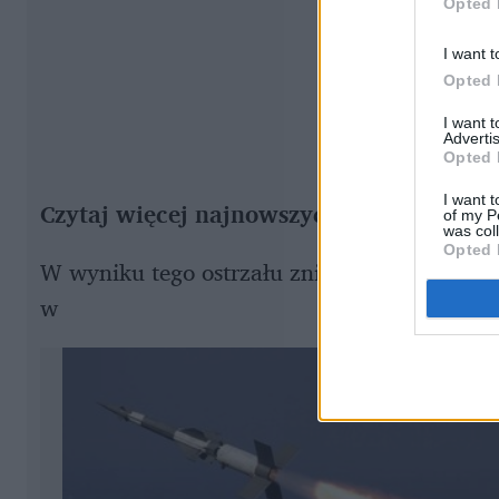
Opted 
I want t
Opted 
I want 
Advertis
Opted 
I want t
of my P
was col
Opted 