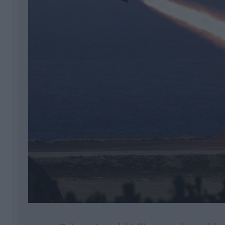
Czytaj więcej najnowszych informacji o 
W wyniku tego ostrzału zniszczone zostało
w