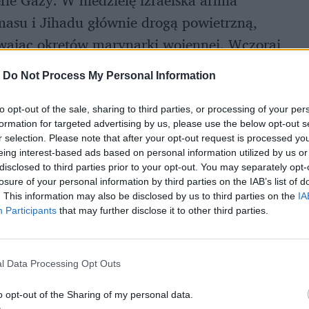
asu i Jihadu głównie drogą powietrzną,
ywając okrętów marynarki wojennej. Wczoraj
e zlokalizowane w przybrzeżnej enklawie.
-
Do Not Process My Personal Information
to opt-out of the sale, sharing to third parties, or processing of your per
formation for targeted advertising by us, please use the below opt-out s
r selection. Please note that after your opt-out request is processed y
eing interest-based ads based on personal information utilized by us or
disclosed to third parties prior to your opt-out. You may separately opt-
losure of your personal information by third parties on the IAB’s list of
. This information may also be disclosed by us to third parties on the
IA
Participants
that may further disclose it to other third parties.
l Data Processing Opt Outs
o opt-out of the Sharing of my personal data.