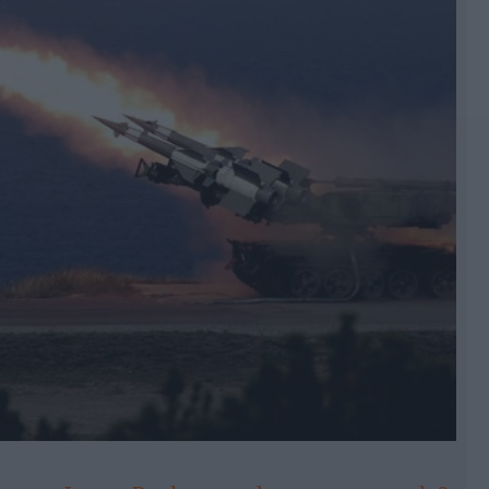
sytuacji w
Izraelu
 między innymi centrum prasowe zlokalizowane