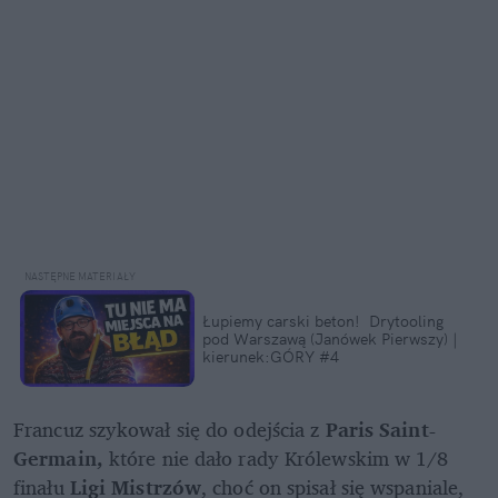
Łupiemy carski beton!  Drytooling 
pod Warszawą (Janówek Pierwszy) | 
kierunek:GÓRY #4
Francuz szykował się do odejścia z
 Paris Saint-
Germain,
 które nie dało rady Królewskim w 1/8 
finału 
Ligi Mistrzów
, choć on spisał się wspaniale, 