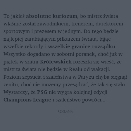
To jakieś
 absolutne kuriozum
, bo mistrz świata 
właśnie został zawodnikiem, trenerem, dyrektorem 
sportowym i prezesem w jednym. Do tego będzie 
najlepiej zarabiającym piłkarzem świata, bijąc 
wszelkie rekordy i
 wszelkie granice rozsądku
. 
Wszystko dogadano w sobotni poranek, choć już w 
piątek w szatni 
Królewskich
 rozeszła się wieść, że 
mistrza świata nie będzie w Realu od wakacji. 
Poziom zepsucia i szaleństwa w Paryżu chyba sięgnął 
zenitu, choć nie możemy przesądzać, że tak się stało. 
Wystarczy, że 
PSG
 nie wygra kolejnej edycji 
Champions League
 i szaleństwo powróci...
REKLAMA 