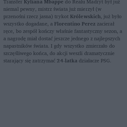
Transfer 
Kyliana Mbappe
 do Realu Madryt był już 
niemal pewny, mistrz świata już mierzył (w 
przenośni rzecz jasna) trykot 
Królewskich
, już było 
wszystko dogadane, a 
Florentino Perez 
zacierał 
ręce, bo zespół kończy właśnie fantastyczny sezon, a 
a nagrodę miał dostać jeszcze jednego z najlepszych 
napastników świata. I gdy wszystko zmierzało do 
szczęśliwego końca, do akcji weszli dramatycznie 
starający się zatrzymać 
24-latka 
działacze PSG. 