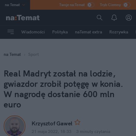
na
:
Temat
Twoje na:Temat
Tryb Ciemny
INN
:
Poland
ASZ
:
dziennik
Wiadomości
Polityka
naTemat extra
Rozrywka
mama
:
DU
dad
:
HERO
na
:
Temat
Sport
Rozrywka
Real Madryt został na lodzie, 
gwiazdor zrobił potęgę w konia. 
W nagrodę dostanie 600 mln 
euro
Krzysztof Gaweł
21 maja 2022, 18:33
·
3 minuty
 czytania