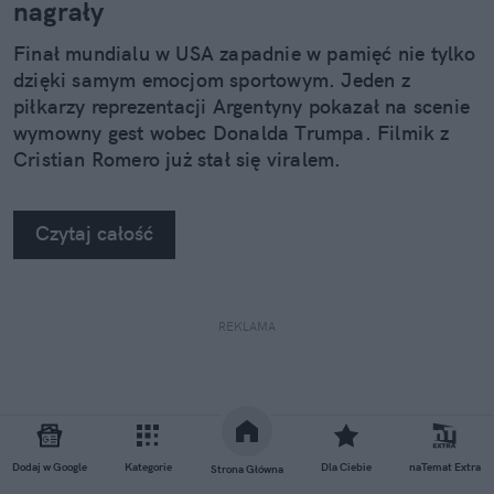
nagrały
Finał mundialu w USA zapadnie w pamięć nie tylko
dzięki samym emocjom sportowym. Jeden z
piłkarzy reprezentacji Argentyny pokazał na scenie
wymowny gest wobec Donalda Trumpa. Filmik z
Cristian Romero już stał się viralem.
Czytaj całość
REKLAMA
Dodaj w Google
Kategorie
Dla Ciebie
naTemat Extra
Strona Główna