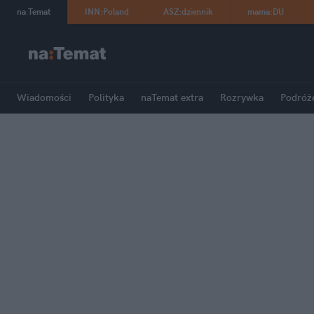
na
:
Temat
INN
:
Poland
ASZ
:
dziennik
mama
:
DU
Wiadomości
Polityka
naTemat extra
Rozrywka
Podróż