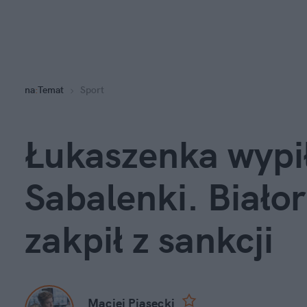
na
:
Temat
Sport
Łukaszenka wypił
Sabalenki. Białor
zakpił z sankcji
Maciej Piasecki