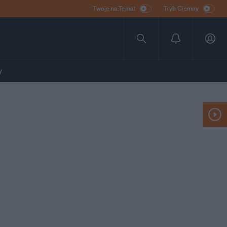
Twoje na:Temat
Tryb Ciemny
y