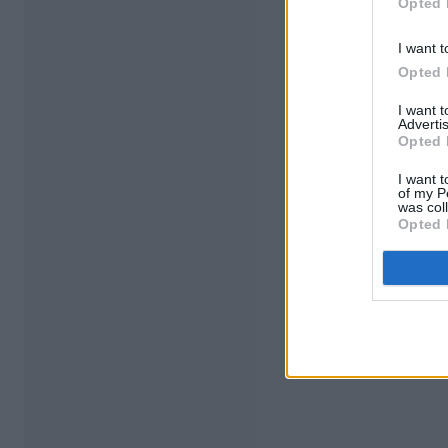
Opted 
I want t
Opted 
I want 
Advertis
Opted 
I want t
of my P
was col
Opted 