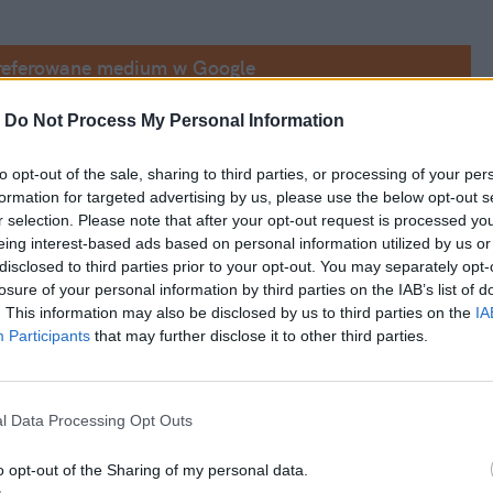
referowane medium w Google
-
Do Not Process My Personal Information
ierze wygrała turniej Wielkiego Szlema
e na zawodowych kortach bez flagi
to opt-out of the sale, sharing to third parties, or processing of your per
formation for targeted advertising by us, please use the below opt-out s
pen 2023 wygrała z Magdą Linette
r selection. Please note that after your opt-out request is processed y
eing interest-based ads based on personal information utilized by us or
disclosed to third parties prior to your opt-out. You may separately opt-
losure of your personal information by third parties on the IAB’s list of
. This information may also be disclosed by us to third parties on the
IA
Participants
that may further disclose it to other third parties.
l Data Processing Opt Outs
o opt-out of the Sharing of my personal data.