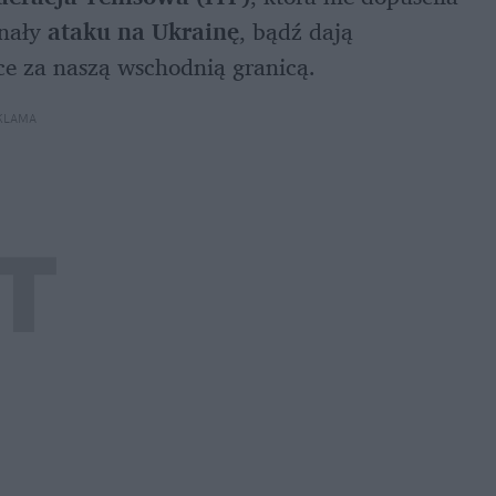
nały 
ataku na Ukrainę
, bądź dają 
ce za naszą wschodnią granicą. 
KLAMA 