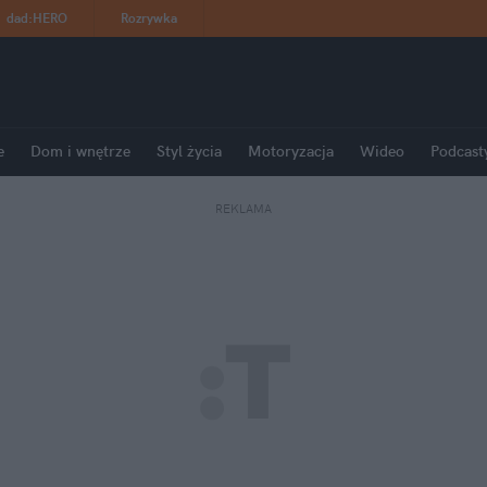
dad
:
HERO
Rozrywka
e
Dom i wnętrze
Styl życia
Motoryzacja
Wideo
Podcast
REKLAMA