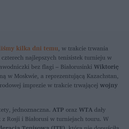
liśmy kilka dni temu
, w trakcie trwania 
 czterech najlepszych tenisistek turnieju w 
awodniczki bez flagi – Białorusinki 
Wiktorię 
 – oraz urodzoną w Moskwie, a reprezentującą Kazachstan, 
rodowej imprezie w trakcie trwającej 
wojny 
tety, jednoznaczna. 
ATP 
oraz 
WTA 
dały 
 z Rosji i Białorusi w turniejach touru. W 
eracja Tenisowa (ITF)
, która nie dopuściła 