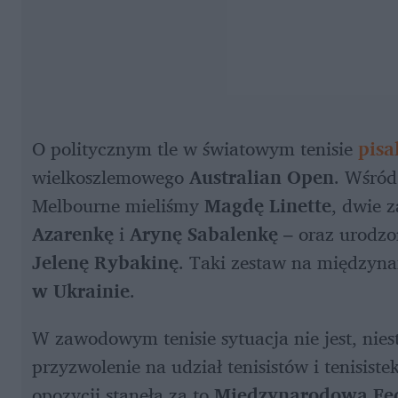
O politycznym tle w światowym tenisie 
pisa
wielkoszlemowego 
Australian Open
. Wśród
Melbourne mieliśmy 
Magdę Linette
, dwie z
Azarenkę 
i 
Arynę Sabalenkę
Jelenę Rybakinę
. Taki zestaw na międzyna
w Ukrainie
. 
W zawodowym tenisie sytuacja nie jest, nies
przyzwolenie na udział tenisistów i tenisistek
opozycji stanęła za to 
Międzynarodowa Fed