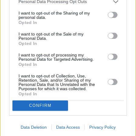
Personal Data Processing Opt Outs
I want to opt-out of the Sharing of my
personal data.
Opted In
I want to opt-out of the Sale of my
Personal Data.
Opted In
I want to opt-out of processing my
Personal Data for Targeted Advertising.
Opted In
I want to opt-out of Collection, Use,
Retention, Sale, and/or Sharing of my
Celem Kremla jest wywołanie negatywnych 
Personal Data that Is Unrelated with the
Purposes for which it was collected.
nastrojów na Białorusi w stosunku do Ukraińców, co 
Opted In
w efekcie ma doprowadzić do zapewnienia pełnego 
CONFIRM
udziału sił zbrojnych 
Białorusi 
w wojnie u boku 
Putina. – Przypominamy, że 
Ukraina 
nie prowadzi 
żadnych operacji wojskowych na terytorium 
Data Deletion
Data Access
Privacy Policy
Białorusi – zaznaczył ukraiński wywiad.
