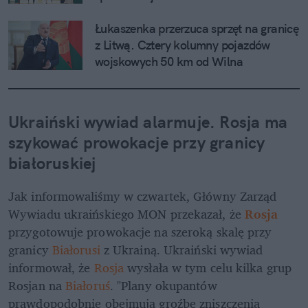
Łukaszenka przerzuca sprzęt na granicę 
z Litwą. Cztery kolumny pojazdów 
wojskowych 50 km od Wilna
Ukraiński wywiad alarmuje. Rosja ma 
szykować prowokacje przy granicy 
białoruskiej
Jak informowaliśmy w czwartek, Główny Zarząd 
Wywiadu ukraińskiego MON przekazał, że 
Rosja 
przygotowuje prowokacje na szeroką skalę przy 
granicy 
Białorusi 
z Ukrainą. Ukraiński wywiad 
informował, że 
Rosja 
wysłała w tym celu kilka grup 
Rosjan na 
Białoruś
. "Plany okupantów 
prawdopodobnie obejmują groźbę zniszczenia 