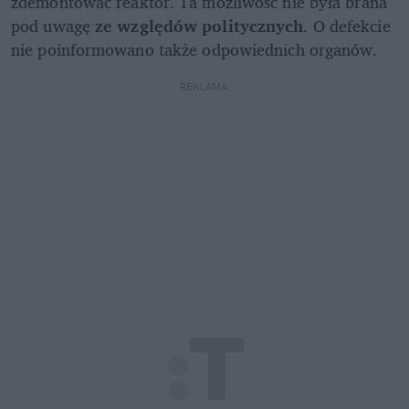
zdemontować reaktor. Ta możliwość nie była brana 
pod uwagę
 ze względów politycznych
. O defekcie 
nie poinformowano także odpowiednich organów.
REKLAMA 