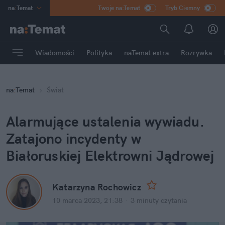
na
:
Temat
Twoje na:Temat
Tryb Ciemny
INN
:
Poland
ASZ
:
dziennik
Wiadomości
Polityka
naTemat extra
Rozrywka
mama
:
DU
dad
:
HERO
na
:
Temat
Świat
Rozrywka
Alarmujące ustalenia wywiadu. 
Zatajono incydenty w 
Białoruskiej Elektrowni Jądrowej
Katarzyna Rochowicz
10 marca 2023, 21:38
·
3 minuty
 czytania