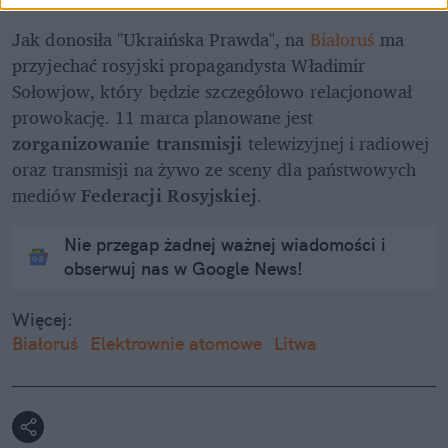
Jak donosiła "Ukraińska Prawda", na 
Białoruś 
ma 
przyjechać rosyjski propagandysta Władimir 
Sołowjow, który będzie szczegółowo relacjonował 
prowokację. 11 marca planowane jest
zorganizowanie transmisji 
telewizyjnej i radiowej
oraz transmisji na żywo ze sceny dla państwowych 
mediów
 Federacji Rosyjskiej
.
Nie przegap żadnej ważnej wiadomości i
obserwuj nas w Google News!
Więcej:
Białoruś
Elektrownie atomowe
Litwa