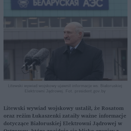
Litewski wywiad wojskowy ujawnił informacje ws. Białoruskiej 
Elektrowni Jądrowej.
Fot. president.gov.by
Litewski wywiad wojskowy ustalił, że Rosatom 
oraz reżim Łukaszenki zataiły ważne informacje 
dotyczące Białoruskiej Elektrowni Jądrowej w 
Ostrowcu, która znajduje się blisko granicy z 