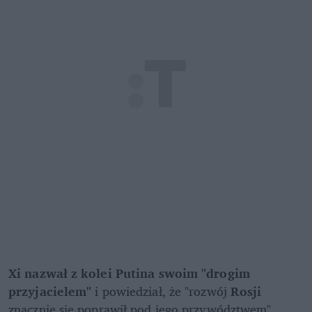
Xi nazwał z kolei Putina swoim "drogim 
przyjacielem"
 i powiedział, że "rozwój 
Rosji
znacznie się poprawił pod jego przywództwem". 