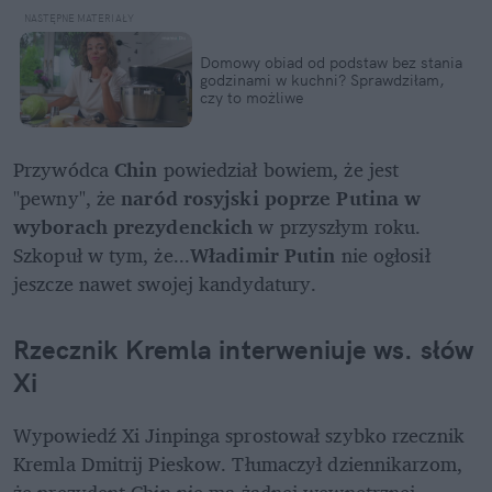
Domowy obiad od podstaw bez stania 
godzinami w kuchni? Sprawdziłam, 
czy to możliwe
Przywódca 
Chin
 powiedział bowiem, że jest 
"pewny", że 
naród rosyjski poprze Putina w 
wyborach prezydenckich
 w przyszłym roku. 
Szkopuł w tym, że...
Władimir Putin 
nie ogłosił 
jeszcze nawet swojej kandydatury.
Rzecznik Kremla interweniuje ws. słów 
Xi
Wypowiedź Xi Jinpinga sprostował szybko rzecznik 
Kremla Dmitrij Pieskow. Tłumaczył dziennikarzom, 
że prezydent Chin nie ma żadnej wewnętrznej 