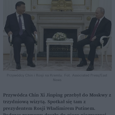
Przywódcy Chin i Rosji na Kremlu.
Fot. Associated Press/East 
News
Przywódca Chin Xi Jinping przebył do Moskwy z 
trzydniową wizytą. Spotkał się tam z 
prezydentem Rosji Władimirem Putinem. 
Podczas rozmowy doszło do nieco niezręcznej 