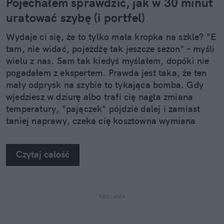
Pojechałem sprawdzić, jak w 30 minut
uratować szybę (i portfel)
Wydaje ci się, że to tylko mała kropka na szkle? "E
tam, nie widać, pojeżdżę tak jeszcze sezon" – myśli
wielu z nas. Sam tak kiedyś myślałem, dopóki nie
pogadałem z ekspertem. Prawda jest taka, że ten
mały odprysk na szybie to tykająca bomba. Gdy
wjedziesz w dziurę albo trafi cię nagła zmiana
temperatury, "pajączek" pójdzie dalej i zamiast
taniej naprawy, czeka cię kosztowna wymiana
szyby. Wybrałem się do serwisu Autoglass®, żeby
na własne oczy zobaczyć, jak profesjonaliści radzą
Czytaj całość
sobie z takimi uszkodzeniami.
REKLAMA