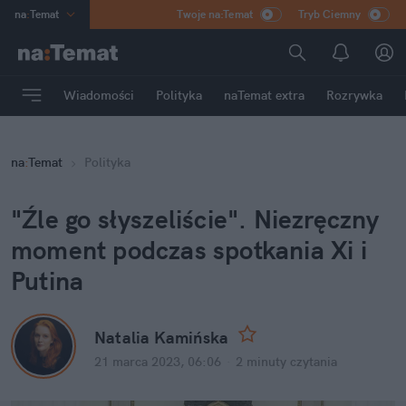
na
:
Temat
Twoje na:Temat
Tryb Ciemny
INN
:
Poland
ASZ
:
dziennik
Wiadomości
Polityka
naTemat extra
Rozrywka
mama
:
DU
dad
:
HERO
na
:
Temat
Polityka
Rozrywka
"Źle go słyszeliście". Niezręczny 
moment podczas spotkania Xi i 
Putina
Natalia Kamińska
21 marca 2023, 06:06
·
2 minuty
 czytania