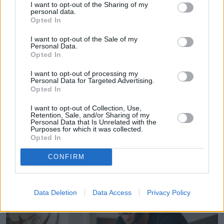
I want to opt-out of the Sharing of my
personal data.
Opted In
Absolwentka dziennikarstwa na UMCS i
Uniwersytecie Warszawskim. Przez kilka lat
I want to opt-out of the Sale of my
Personal Data.
związana z Polską Agencją Prasową. Obecnie
Opted In
Pokaż więcej
reporterka newsowa w naTemat.pl.
I want to opt-out of processing my
Personal Data for Targeted Advertising.
Opted In
I want to opt-out of Collection, Use,
Retention, Sale, and/or Sharing of my
Personal Data that Is Unrelated with the
Purposes for which it was collected.
Czytaj więcej
Opted In
CONFIRM
Data Deletion
Data Access
Privacy Policy