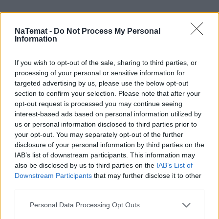
Nie przegap żadnej ważnej wiadomości i
NaTemat -
Do Not Process My Personal
Information
obserwuj nas w Google News!
If you wish to opt-out of the sale, sharing to third parties, or
Więcej:
processing of your personal or sensitive information for
Rosja
Chiny
Władimir Putin
Wojna w Ukrainie
targeted advertising by us, please use the below opt-out
Xi Jinping
Międzynarodowy Trybunał Karny
section to confirm your selection. Please note that after your
opt-out request is processed you may continue seeing
Antony Blinken
interest-based ads based on personal information utilized by
us or personal information disclosed to third parties prior to
your opt-out. You may separately opt-out of the further
disclosure of your personal information by third parties on the
IAB’s list of downstream participants. This information may
also be disclosed by us to third parties on the
IAB’s List of
Downstream Participants
that may further disclose it to other
third parties.
Natalia Kamińska
Personal Data Processing Opt Outs
Obserwuj