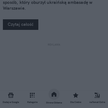
sposób, który oburzył ukraińską ambasadę w
Warszawie.
Czytaj całość
REKLAMA
Dodaj w Google
Kategorie
Dla Ciebie
naTemat Extra
Strona Główna