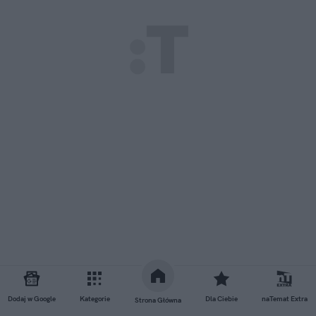
Dodaj w Google
Kategorie
Dla Ciebie
naTemat Extra
Strona Główna