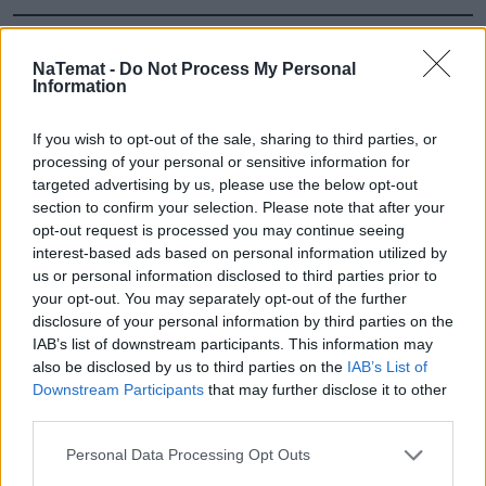
Nie przegap żadnej ważnej wiadomości i
NaTemat -
Do Not Process My Personal
obserwuj nas w Google News!
Information
Więcej:
If you wish to opt-out of the sale, sharing to third parties, or
processing of your personal or sensitive information for
Rosja
Wojna i konflikty
Wojsko
Bydgoszcz
targeted advertising by us, please use the below opt-out
Prokuratura
Wojna w Ukrainie
Polska armia
section to confirm your selection. Please note that after your
opt-out request is processed you may continue seeing
interest-based ads based on personal information utilized by
us or personal information disclosed to third parties prior to
your opt-out. You may separately opt-out of the further
disclosure of your personal information by third parties on the
IAB’s list of downstream participants. This information may
also be disclosed by us to third parties on the
IAB’s List of
Downstream Participants
that may further disclose it to other
Czytaj więcej
third parties.
Personal Data Processing Opt Outs