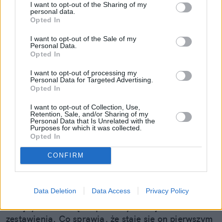
I want to opt-out of the Sharing of my
personal data.
Opted In
I want to opt-out of the Sale of my
Personal Data.
Opted In
I want to opt-out of processing my
Personal Data for Targeted Advertising.
Opted In
I want to opt-out of Collection, Use,
Orange znów na czele. Powody, dla
Retention, Sale, and/or Sharing of my
Personal Data that Is Unrelated with the
których tyle osób przenosi do niego
Purposes for which it was collected.
Opted In
numery
CONFIRM
Ponad 360 000 numerów przeniesiono w II kwartale
2026 roku w sieciach mobilnych. Jak podaje UKE,
najwięcej użytkowników w ramach tej operacji
Data Deletion
Data Access
Privacy Policy
zyskał Orange. Pomarańczowy operator po raz
kolejny znalazł się na pierwszym miejscu
zestawienia. Co sprawia, że staje się on pierwszym