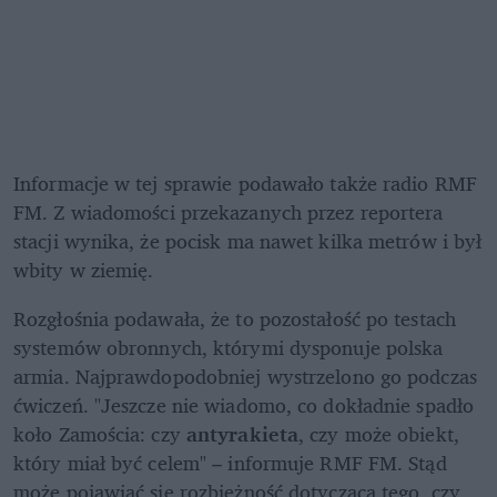
Informacje w tej sprawie podawało także radio RMF 
FM. Z wiadomości przekazanych przez reportera 
stacji wynika, że pocisk ma nawet kilka metrów i był 
wbity w ziemię. 
Rozgłośnia podawała, że to pozostałość po testach 
systemów obronnych, którymi dysponuje polska 
armia. Najprawdopodobniej wystrzelono go podczas 
ćwiczeń. "Jeszcze nie wiadomo, co dokładnie spadło 
koło Zamościa: czy
 antyrakieta
, czy może obiekt, 
który miał być celem" – informuje RMF FM. Stąd 
może pojawiać się rozbieżność dotycząca tego, czy 