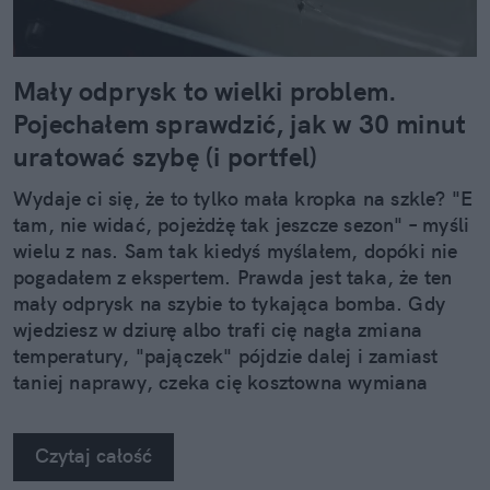
Mały odprysk to wielki problem.
Pojechałem sprawdzić, jak w 30 minut
uratować szybę (i portfel)
Wydaje ci się, że to tylko mała kropka na szkle? "E
tam, nie widać, pojeżdżę tak jeszcze sezon" – myśli
wielu z nas. Sam tak kiedyś myślałem, dopóki nie
pogadałem z ekspertem. Prawda jest taka, że ten
mały odprysk na szybie to tykająca bomba. Gdy
wjedziesz w dziurę albo trafi cię nagła zmiana
temperatury, "pajączek" pójdzie dalej i zamiast
taniej naprawy, czeka cię kosztowna wymiana
szyby. Wybrałem się do serwisu Autoglass®, żeby
na własne oczy zobaczyć, jak profesjonaliści radzą
Czytaj całość
sobie z takimi uszkodzeniami.