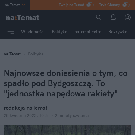
na
:
Temat
Twoje na:Temat
Tryb Ciemny
INN
:
Poland
ASZ
:
dziennik
Wiadomości
Polityka
naTemat extra
Rozrywka
mama
:
DU
dad
:
HERO
na
:
Temat
Polityka
Rozrywka
Najnowsze doniesienia o tym, co 
spadło pod Bydgoszczą. To 
"jednostka napędowa rakiety"
redakcja naTemat
28 kwietnia 2023, 10:31
·
2 minuty
 czytania