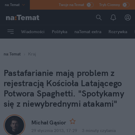
na
:
Temat
Twoje na:Temat
Tryb Ciemny
INN
:
Poland
ASZ
:
dziennik
Wiadomości
Polityka
naTemat extra
Rozrywka
mama
:
DU
dad
:
HERO
na
:
Temat
Kraj
Rozrywka
Pastafarianie mają problem z
rejestracją Kościoła Latającego
Potwora Spaghetti. "Spotykamy
się z niewybrednymi atakami"
Michał Gąsior
29 stycznia 2013, 17:29
·
3 minuty
czytania