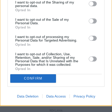
Kościoła od państwa, ale dopóki nie nastąpi,
I want to opt-out of the Sharing of my
personal data.
"będą dążyć do pełnego uczestnictwa w życiu
Opted In
społecznym". Co to właściwie oznacza?
I want to opt-out of the Sale of my
Personal Data.
Sądzimy, że wszystkim religiom służy rozdział
Opted In
kościoła od państwa. To jest idealny model, który
I want to opt-out of processing my
godzi te dwa światy. Do momentu, w którym nie
Personal Data for Targeted Advertising.
Opted In
zostanie on wprowadzony w Polsce, będziemy dążyli
do tego, by działać w takim samym zakresie jak inne
I want to opt-out of Collection, Use,
Retention, Sale, and/or Sharing of my
kościoły, oczywiście na gruncie tych samych praw.
Personal Data that Is Unrelated with the
Purposes for which it was collected.
Będziemy więc także chcieli, by nasza wiara była
Opted In
nauczana w szkołach i przedszkolach, by nasze
CONFIRM
symbole pojawiały się w miejscach publicznych i
państwowych i byśmy czerpali dokładnie takie same
przywileje, jak inne wyznania, choćby z Funduszu
Data Deletion
Data Access
Privacy Policy
Kościelnego.
REKLAMA