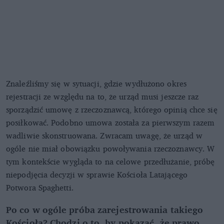
Znaleźliśmy się w sytuacji, gdzie wydłużono okres
rejestracji ze względu na to, że urząd musi jeszcze raz
sporządzić umowę z rzeczoznawcą, którego opinią chce się
posiłkować. Podobno umowa została za pierwszym razem
wadliwie skonstruowana. Zwracam uwagę, że urząd w
ogóle nie miał obowiązku powoływania rzeczoznawcy. W
tym kontekście wygląda to na celowe przedłużanie, próbę
niepodjęcia decyzji w sprawie Kościoła Latającego
Potwora Spaghetti.
Po co w ogóle próba zarejestrowania takiego
Kościoła? Chodzi o to, by pokazać, że prawo