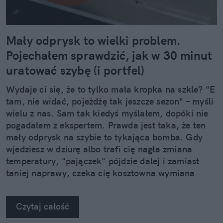
Mały odprysk to wielki problem.
Pojechałem sprawdzić, jak w 30 minut
uratować szybę (i portfel)
Wydaje ci się, że to tylko mała kropka na szkle? "E
tam, nie widać, pojeżdżę tak jeszcze sezon" – myśli
wielu z nas. Sam tak kiedyś myślałem, dopóki nie
pogadałem z ekspertem. Prawda jest taka, że ten
mały odprysk na szybie to tykająca bomba. Gdy
wjedziesz w dziurę albo trafi cię nagła zmiana
temperatury, "pajączek" pójdzie dalej i zamiast
taniej naprawy, czeka cię kosztowna wymiana
szyby. Wybrałem się do serwisu Autoglass®, żeby
na własne oczy zobaczyć, jak profesjonaliści radzą
Czytaj całość
sobie z takimi uszkodzeniami.