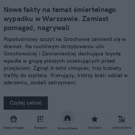
Nowe fakty na temat śmiertelnego
wypadku w Warszawie. Zamiast
pomagać, nagrywali
Popołudniowy szczyt na Grochowie zamienił się w
dramat. Na ruchliwym skrzyżowaniu ulic
Grochowskiej i Zamienieckiej dachująca toyota
wpadła w grupę pieszych oczekujących przed
przejściem. Zginął 6-letni chłopiec, trzy kobiety
trafiły do szpitala. Kierujący, którzy brali udział w
zderzeniu, zostali zatrzymani.
Czytaj całość
Dodaj w Google
Kategorie
Dla Ciebie
naTemat Extra
REKLAMA
Strona Główna