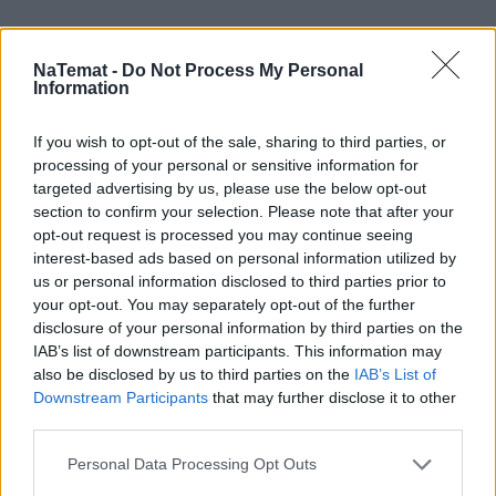
NaTemat -
Do Not Process My Personal
Information
Łupiemy carski beton! Drytooling
pod Warszawą (Janówek Pierwszy) |
If you wish to opt-out of the sale, sharing to third parties, or
kierunek:GÓRY #4
processing of your personal or sensitive information for
targeted advertising by us, please use the below opt-out
section to confirm your selection. Please note that after your
opt-out request is processed you may continue seeing
Ateizm stał się już religią?
interest-based ads based on personal information utilized by
us or personal information disclosed to third parties prior to
To jest banalne nieporozumienie. Poseł aktywnie działa
your opt-out. You may separately opt-out of the further
na facebookowej stronie, która nie jest jakkolwiek
disclosure of your personal information by third parties on the
związana z naszą działalnością. Czy jesteśmy powiązani
IAB’s list of downstream participants. This information may
politycznie? Każdy z członków może mieć swoje sympatie,
also be disclosed by us to third parties on the
IAB’s List of
od lewej do prawej strony. A my, jako twórcy kościoła,
Downstream Participants
that may further disclose it to other
third parties.
zdecydowanie odcinamy się od polityki.
Personal Data Processing Opt Outs
Deklaruje Pan, że pastafarianie chcą rozdziału