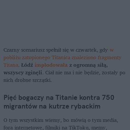
Czarny scenariusz spełnił się w czwartek, gdy 
w 
pobliżu zatopionego Titanica znaleziono fragmenty 
Titana
. 
Łódź 
implodowała
 z ogromną siłą, 
wszyscy zginęli
. Ciał nie ma i nie będzie, zostały po 
nich drobne szczątki. 
Pięć bogaczy na Titanie kontra 750 
migrantów na kutrze rybackim
O tym wszystkim wiemy, bo mówią o tym media, 
fora internetowe, filmiki na TikToku, memy, 