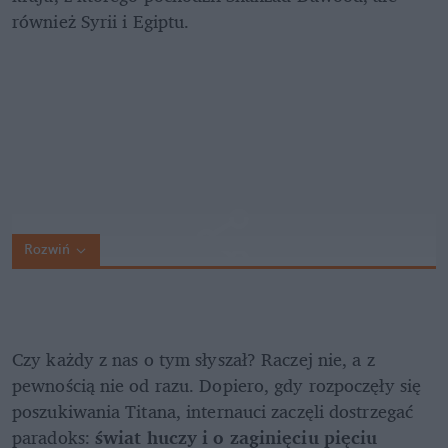
również Syrii i Egiptu.
Rozwiń
Czy każdy z nas o tym słyszał? Raczej nie, a z 
pewnością nie od razu. Dopiero, gdy rozpoczęły się 
poszukiwania Titana, internauci zaczęli dostrzegać 
paradoks:
 świat huczy i o zaginięciu pięciu 