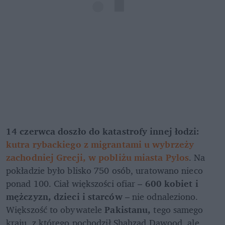
14 czerwca doszło do katastrofy innej łodzi: 
kutra rybackiego z migrantami u wybrzeży 
zachodniej Grecji, w pobliżu miasta Pylos
. Na 
pokładzie było blisko 750 osób, uratowano nieco 
ponad 100. Ciał większości ofiar –
 600 kobiet i 
mężczyzn, dzieci i starców
 – nie odnaleziono. 
Większość to obywatele 
Pakistanu,
 tego samego 
kraju, z którego pochodził Shahzad Dawood, ale 