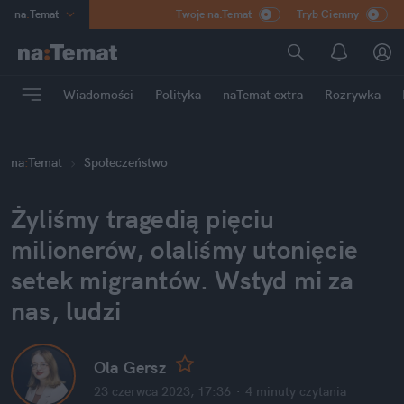
na
:
Temat
Twoje na:Temat
Tryb Ciemny
INN
:
Poland
ASZ
:
dziennik
Wiadomości
Polityka
naTemat extra
Rozrywka
mama
:
DU
dad
:
HERO
na
:
Temat
Społeczeństwo
Rozrywka
Żyliśmy tragedią pięciu 
milionerów, olaliśmy utonięcie 
setek migrantów. Wstyd mi za 
nas, ludzi
Ola Gersz
23 czerwca 2023, 17:36
·
4 minuty
 czytania