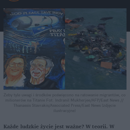
Żeby tyle uwagi i środków poświęcono na ratowanie migrantów, co 
milionerów na Titanie
Fot. Indranil Mukherjee/AFP/East News // 
Thanassis Stavrakis/Associated Press/East News (zdjęcie 
ilustracyjne)
Każde ludzkie życie jest ważne? W teorii. W 