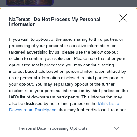
NaTemat -
Do Not Process My Personal
Tymczasem katastrofa łodzi z migrantami to kolejna 
Information
katastrofa łodzi z migrantami. Nic nowego, nic 
fascynującego. Bezimienne ofiary, "sami się o to 
If you wish to opt-out of the sale, sharing to third parties, or
prosili", "zamknijmy granice", "ciapaci". 
Tak, 
processing of your personal or sensitive information for
targeted advertising by us, please use the below opt-out
brutalne i obrzydliwe, ale tak działa 
section to confirm your selection. Please note that after your
współczesny świat, z którego czasem 
opt-out request is processed you may continue seeing
chciałabym się po prostu wypisać, bo chce się 
interest-based ads based on personal information utilized by
rzygać
. 
us or personal information disclosed to third parties prior to
your opt-out. You may separately opt-out of the further
I tak się to koło kręci: ludzie łaknęli informacji o 
disclosure of your personal information by third parties on the
IAB’s list of downstream participants. This information may
Titanie 24 godziny na dobę, media im je dawały, a 
also be disclosed by us to third parties on the
IAB’s List of
katastrofa w Grecji została w cieniu
, mimo że 
Downstream Participants
that may further disclose it to other
można uznać – biorąc pod uwagę olbrzymią liczbę 
third parties.
ofiar i obecność dzieci – że miała większą i bardziej 
Personal Data Processing Opt Outs
tragiczną skalę.