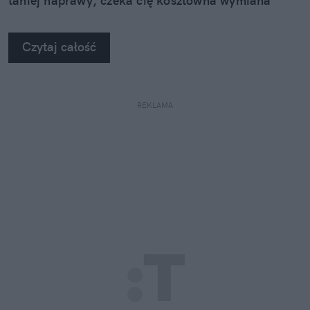
taniej naprawy, czeka cię kosztowna wymiana
szyby. Wybrałem się do serwisu Autoglass®, żeby
na własne oczy zobaczyć, jak profesjonaliści radzą
Czytaj całość
sobie z takimi uszkodzeniami.
REKLAMA