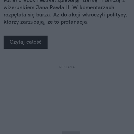
Pol'and'Rock Festival śpiewają "Barkę" i tańczą z
wizerunkiem Jana Pawła II. W komentarzach
rozpętała się burza. Aż do akcji wkroczyli politycy,
którzy zarzucają, że to profanacja.
Czytaj całość
REKLAMA