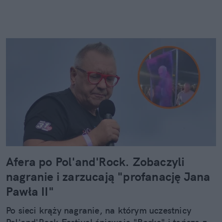
Afera po Pol'and'Rock. Zobaczyli
nagranie i zarzucają "profanację Jana
Pawła II"
Po sieci krąży nagranie, na którym uczestnicy