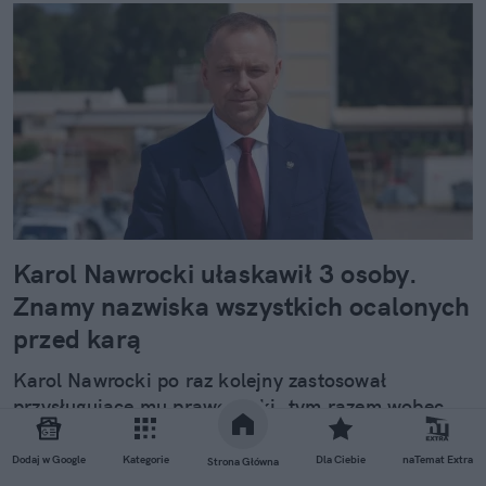
Karol Nawrocki ułaskawił 3 osoby.
Znamy nazwiska wszystkich ocalonych
przed karą
Karol Nawrocki po raz kolejny zastosował
przysługujące mu prawo łaski, tym razem wobec
trzech osób. O szczegółach poinformował Mateusz
Kotecki, sekretarz stanu w Kancelarii Prezydenta.
Dodaj w Google
Kategorie
Dla Ciebie
naTemat Extra
Strona Główna
Ułaskawieni to Piotr Pytel, Adam Borowski i Piotr