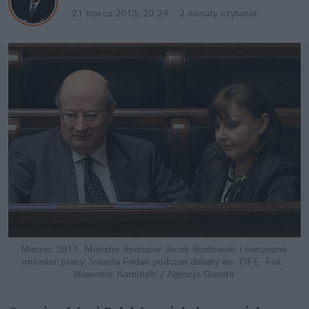
21 marca 2013, 20:24
·
2 minuty
 czytania
Marzec 2011. Minister finansów Jacek Rostowski i ówczesna 
minister pracy Jolanta Fedak podczas debaty ws. OFE.
Fot. 
Sławomir Kamiński / Agencja Gazeta