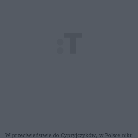
 W przeciwieństwie do Cypryjczyków, w Polsce nikt 