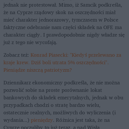
jednak nie protestował. Mimo, iż Samcik podkreśla, 
że na Cyprze rządowy skok na oszczędności miał 
mieć charakter jednorazowy, tymczasem w Polsce 
faktyczne odebranie nam części składek na OFE ma 
charakter ciągły. I prawdopodobnie nigdy władze się 
już z tego nie wycofają.
Zobacz też: 
Konrad Piasecki: "Kiedyś przelewano za 
kraje krew. Dziś boli utrata 5% oszczędności". 
Pieniądze niszczą patriotyzm?
Dziennikarz ekonomiczny podkreśla, że nie można 
pozwolić sobie na proste porównanie lokat 
bankowych do składek emerytalnych, jednak w obu 
przypadkach chodzi o stratę bardzo wielu, 
ostatecznie realnych, możliwych do wyliczenia (i 
wydania...) 
pieniędzy
. Różnica jest taka, że na 
Cyprze poczuliby to już teraz, a nad Wisłą 