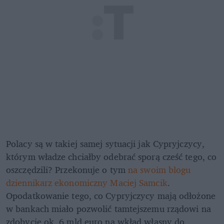
Polacy są w takiej samej sytuacji jak Cypryjczycy, 
którym władze chciałby odebrać sporą cześć tego, co 
oszczędzili? Przekonuje o tym 
na swoim blogu 
dziennikarz ekonomiczny Maciej Samcik
. 
Opodatkowanie tego, co Cypryjczycy mają odłożone 
w bankach miało pozwolić tamtejszemu rządowi na 
zdobycie ok. 6 mld euro na wkład własny do 