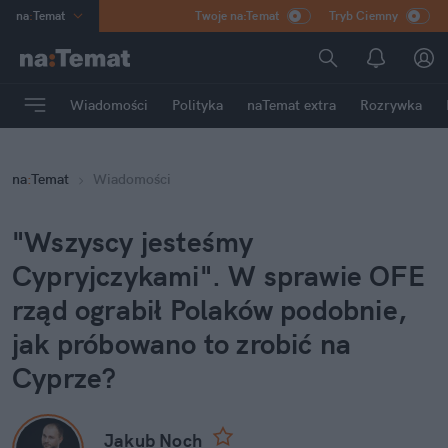
na
:
Temat
Twoje na:Temat
Tryb Ciemny
INN
:
Poland
ASZ
:
dziennik
Wiadomości
Polityka
naTemat extra
Rozrywka
mama
:
DU
dad
:
HERO
na
:
Temat
Wiadomości
Rozrywka
"Wszyscy jesteśmy 
Cypryjczykami". W sprawie OFE  
rząd ograbił Polaków podobnie, 
jak próbowano to zrobić na 
Cyprze?
Jakub Noch