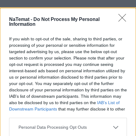
Czytaj więcej
NaTemat -
Do Not Process My Personal
Information
If you wish to opt-out of the sale, sharing to third parties, or
processing of your personal or sensitive information for
targeted advertising by us, please use the below opt-out
section to confirm your selection. Please note that after your
opt-out request is processed you may continue seeing
interest-based ads based on personal information utilized by
us or personal information disclosed to third parties prior to
your opt-out. You may separately opt-out of the further
disclosure of your personal information by third parties on the
Siemens EQ600 iAroma. Jeden
IAB’s list of downstream participants. This information may
also be disclosed by us to third parties on the
IAB’s List of
ekspres, wiele sposobów na idealną
Downstream Participants
that may further disclose it to other
kawę
third parties.
Siemens EQ600 iAroma to model zaprojektowany
Personal Data Processing Opt Outs
właśnie z myślą o różnorodności. Urządzenie