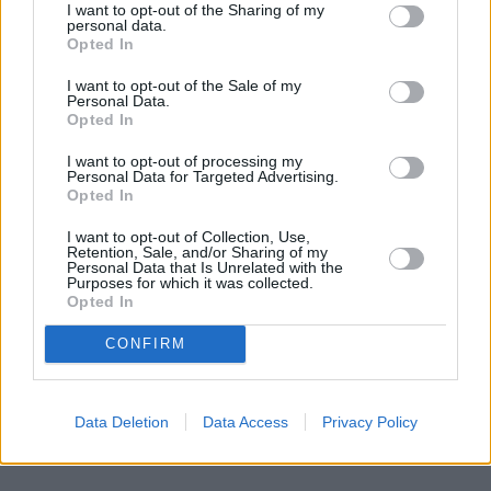
I want to opt-out of the Sharing of my
pozwala przygotować klasyczne espresso, kawy
personal data.
Opted In
mleczne, większe porcje kawy na wynos, a także
kilka filiżanek jednocześnie. Wszystko przy
I want to opt-out of the Sale of my
zachowaniu intuicyjnej obsługi oraz szerokich
Personal Data.
Opted In
możliwości personalizacji napojów.
I want to opt-out of processing my
Personal Data for Targeted Advertising.
Opted In
Czytaj całość
I want to opt-out of Collection, Use,
Retention, Sale, and/or Sharing of my
Personal Data that Is Unrelated with the
Purposes for which it was collected.
REKLAMA
Opted In
CONFIRM
Data Deletion
Data Access
Privacy Policy