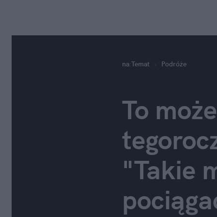
na
:
Temat
Podróże
To może
tegoroc
"Takie m
pociąga