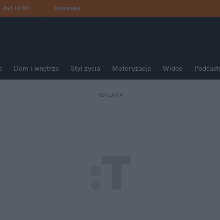
dad
:
HERO
Rozrywka
e
Dom i wnętrze
Styl życia
Motoryzacja
Wideo
Podcast
REKLAMA