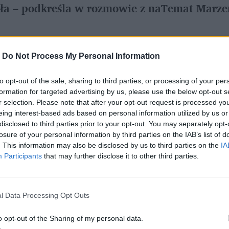
guła – podkreśla w rozmowie z naTemat Marze
-
Do Not Process My Personal Information
Ustaw naTemat jako preferowane medium w Google
to opt-out of the sale, sharing to third parties, or processing of your per
formation for targeted advertising by us, please use the below opt-out s
a, naTemat.pl: Zacznijmy może od ofert firs
r selection. Please note that after your opt-out request is processed y
eing interest-based ads based on personal information utilized by us or
śnie przez nie tegoroczne wakacje mogą być i
disclosed to third parties prior to your opt-out. You may separately opt-
 zaczęliśmy przecież rezerwować jeszcze w si
losure of your personal information by third parties on the IAB’s list of
. This information may also be disclosed by us to third parties on the
IA
Participants
that may further disclose it to other third parties.
l Data Processing Opt Outs
o opt-out of the Sharing of my personal data.