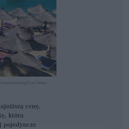
/robertharding/East News
ajniższą cenę. 
ę, która 
j pojedyncze 