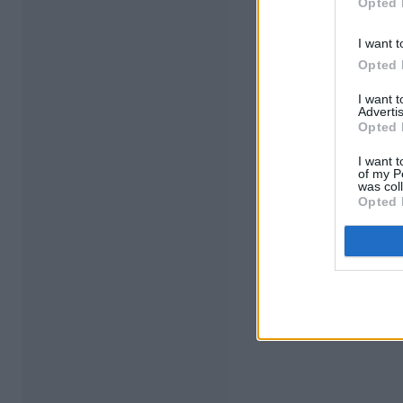
Opted 
I want t
Opted 
I want 
Advertis
Opted 
I want t
of my P
was col
Opted 