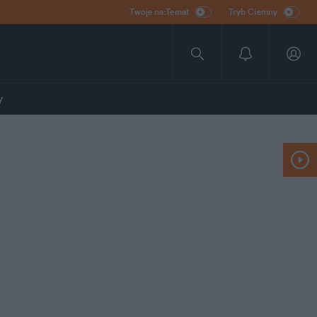
Twoje na:Temat
Tryb Ciemny
y