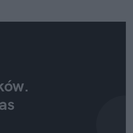
ów. 
as 