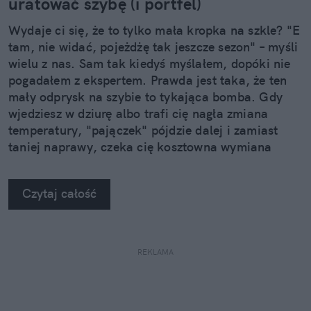
uratować szybę (i portfel)
Wydaje ci się, że to tylko mała kropka na szkle? "E
tam, nie widać, pojeżdżę tak jeszcze sezon" – myśli
wielu z nas. Sam tak kiedyś myślałem, dopóki nie
pogadałem z ekspertem. Prawda jest taka, że ten
mały odprysk na szybie to tykająca bomba. Gdy
wjedziesz w dziurę albo trafi cię nagła zmiana
temperatury, "pajączek" pójdzie dalej i zamiast
taniej naprawy, czeka cię kosztowna wymiana
szyby. Wybrałem się do serwisu Autoglass®, żeby
na własne oczy zobaczyć, jak profesjonaliści radzą
Czytaj całość
sobie z takimi uszkodzeniami.
REKLAMA