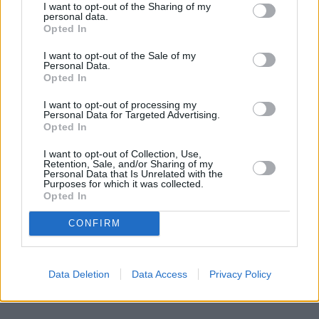
I want to opt-out of the Sharing of my
personal data.
Więcej:
Opted In
Policja
Zaginieni
I want to opt-out of the Sale of my
Personal Data.
Opted In
I want to opt-out of processing my
Personal Data for Targeted Advertising.
Opted In
I want to opt-out of Collection, Use,
Retention, Sale, and/or Sharing of my
Natalia Kamińska
Personal Data that Is Unrelated with the
Purposes for which it was collected.
Opted In
Obserwuj
CONFIRM
Absolwentka dziennikarstwa na UMCS i
Uniwersytecie Warszawskim. Przez kilka lat
związana z Polską Agencją Prasową. Obecnie
Data Deletion
Data Access
Privacy Policy
Pokaż więcej
reporterka newsowa w naTemat.pl.