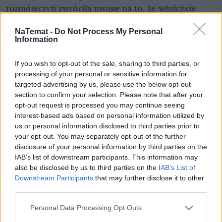
rozmówczyń zwróciła uwagę na to, że właściwie 
Izabela i jej mąż rozstali się, małżeństwem byli już 
tylko na papierze.
NaTemat -
Do Not Process My Personal
Information
Zobacz także
If you wish to opt-out of the sale, sharing to third parties, or
processing of your personal or sensitive information for
targeted advertising by us, please use the below opt-out
Odnaleziona Izabela nie chce 
section to confirm your selection. Please note that after your
kontaktować się z rodziną. Mąż 
opt-out request is processed you may continue seeing
ujawnia, o co może chodzić
interest-based ads based on personal information utilized by
us or personal information disclosed to third parties prior to
Moczydłowski o sprawie Izabeli P.: 
your opt-out. You may separately opt-out of the further
"Śmierdzi na kilometr". Uderza w 
disclosure of your personal information by third parties on the
IAB’s list of downstream participants. This information may
świadków Jehowy
also be disclosed by us to third parties on the
IAB’s List of
Downstream Participants
that may further disclose it to other
third parties.
Nie przegap żadnej ważnej wiadomości i
Personal Data Processing Opt Outs
obserwuj nas w Google News!