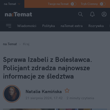
na
:
Temat
Twoje na:Temat
Tryb Ciemny
INN
:
Poland
ASZ
:
dziennik
Wiadomości
Polityka
naTemat extra
Rozrywka
mama
:
DU
dad
:
HERO
na
:
Temat
Kraj
Rozrywka
Sprawa Izabeli z Bolesławca. 
Policjant zdradza najnowsze 
informacje ze śledztwa
Natalia Kamińska
21 sierpnia 2024, 17:42
·
2 minuty
 czytania