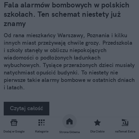
Fala alarmów bombowych w polskich
szkołach. Ten schemat niestety już
znamy
Od rana mieszkańcy Warszawy, Poznania i kilku
innych miast przeżywają chwile grozy. Przedszkola
i szkoły stanęły w obliczu niepokojących
wiadomości o podłożonych ładunkach
wybuchowych. Tysiące przerażonych dzieci musiały
natychmiast opuścić budynki. To niestety nie
pierwsze takie alarmy bombowe w ostatnich dniach
i latach.
Czytaj całość
Dodaj w Google
Kategorie
Dla Ciebie
naTemat Extra
Strona Główna
REKLAMA