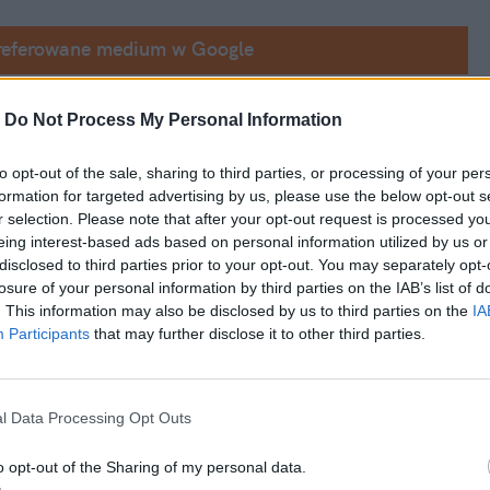
referowane medium w Google
radarów
 informuje portalsamorzadowy.pl. 
-
Do Not Process My Personal Information
uktury, na spotkaniu samorządowo-rządowej 
to opt-out of the sale, sharing to third parties, or processing of your per
formation for targeted advertising by us, please use the below opt-out s
r selection. Please note that after your opt-out request is processed y
eing interest-based ads based on personal information utilized by us or
disclosed to third parties prior to your opt-out. You may separately opt-
losure of your personal information by third parties on the IAB’s list of
. This information may also be disclosed by us to third parties on the
IA
Participants
that may further disclose it to other third parties.
l Data Processing Opt Outs
o opt-out of the Sharing of my personal data.