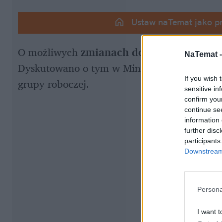
Ustaw naTemat jako p
O możliwych 
zmianach dotyczących foto
NaTemat 
Dyskutowano o tym w Ministerstwie Infrastr
If you wish 
grupy roboczej.
sensitive in
confirm you
continue se
information 
further disc
participants
Downstream 
Persona
I want t