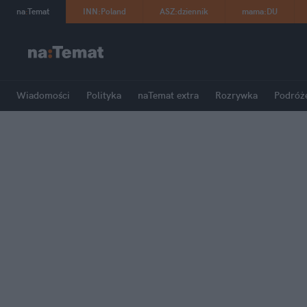
na
:
Temat
INN
:
Poland
ASZ
:
dziennik
mama
:
DU
Wiadomości
Polityka
naTemat extra
Rozrywka
Podróż