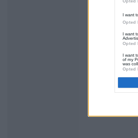
Opted 
I want t
Opted 
I want 
Advertis
Opted 
I want t
of my P
was col
Opted 