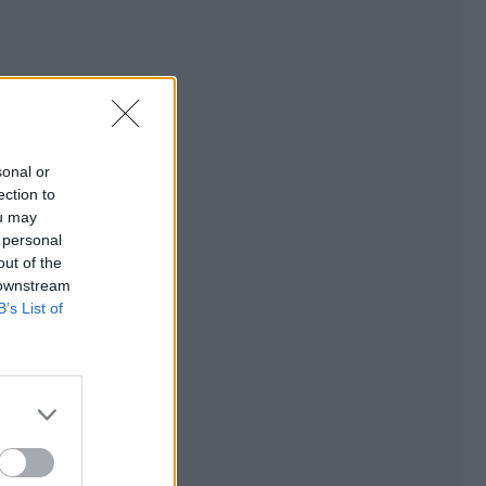
sonal or
ection to
ou may
 personal
out of the
 downstream
B’s List of