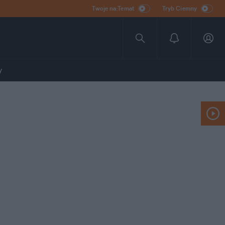
Twoje na:Temat
Tryb Ciemny
y