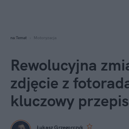
na
:
Temat
Motoryzacja
Rewolucyjna zmia
zdjęcie z fotorada
kluczowy przepis
Łukasz Grzegorczyk